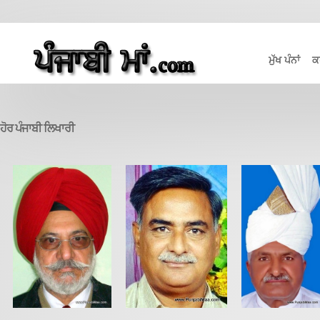
ਮੁੱਖ ਪੰਨਾਂ
ਕ
ਹੋਰ ਪੰਜਾਬੀ ਲਿਖਾਰੀ