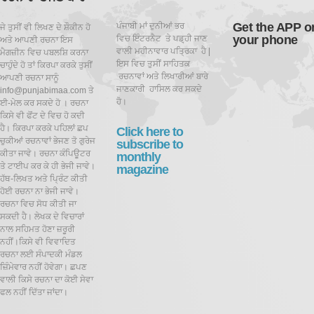
Get the APP o
ਪੰਜਾਬੀ ਮਾਂ ਦੁਨੀਆਂ ਭਰ
ਜੇ ਤੁਸੀਂ ਵੀ ਲਿਖਣ ਦੇ ਸ਼ੌਕੀਨ ਹੋ
your phone
ਵਿਚ ਇੰਟਰਨੈਟ ਤੇ ਪਡ਼੍ਹੀ ਜਾਣ
ਅਤੇ ਆਪਣੀ ਰਚਨਾ ਇਸ
ਵਾਲੀ ਮਹੀਨਾਵਾਰ ਪਤ੍ਰਿਕਾ ਹੈ |
ਮੈਗਜ਼ੀਨ ਵਿਚ ਪਬਲਸ਼ਿ ਕਰਨਾ
ਇਸ ਵਿਚ ਤੁਸੀਂ ਸਾਹਿਤਕ
ਚਾਹੁੰਦੇ ਹੋ ਤਾਂ ਕਿਰਪਾ ਕਰਕੇ ਤੁਸੀਂ
ਰਚਨਾਵਾਂ ਅਤੇ ਲਿਖਾਰੀਆਂ ਬਾਰੇ
ਆਪਣੀ ਰਚਨਾ ਸਾਨੂੰ
ਜਾਣਕਾਰੀ ਹਾਸਿਲ ਕਰ ਸਕਦੇ
info@punjabimaa.com ਤੇ
ਹੋ।
ਈ-ਮੇਲ ਕਰ ਸਕਦੇ ਹੋ । ਰਚਨਾ
ਕਿਸੇ ਵੀ ਫੋਂਟ ਦੇ ਵਿਚ ਹੋ ਕਦੀ
ਹੈ। ਕਿਰਪਾ ਕਰਕੇ ਪਹਿਲਾਂ ਛਪ
Click here to
ਚੁਕੀਆਂ ਰਚਨਾਵਾਂ ਭੇਜਣ ਤੋ ਗੁਰੇਜ
subscribe to
ਕੀਤਾ ਜਾਵੇ। ਰਚਨਾ ਕੰਪਿਊਟਰ
monthly
ਤੇ ਟਾਈਪ ਕਰ ਕੇ ਹੀ ਭੇਜੀ ਜਾਵੇ।
magazine
ਹੱਥ-ਲਿਖਤ ਅਤੇ ਪ੍ਰਿੰਟ ਕੀਤੀ
ਹੋਈ ਰਚਨਾ ਨਾ ਭੇਜੀ ਜਾਵੇ।
ਰਚਨਾ ਵਿਚ ਸੋਧ ਕੀਤੀ ਜਾ
ਸਕਦੀ ਹੈ।
ਲੇਖਕ ਦੇ ਵਿਚਾਰਾਂ
ਨਾਲ ਸਹਿਮਤ ਹੋਣਾ ਜ਼ਰੂਰੀ
ਨਹੀਂ।ਕਿਸੇ ਵੀ ਵਿਵਾਦਿਤ
ਰਚਨਾ ਲਈ ਸੰਪਾਦਕੀ ਮੰਡਲ
ਜ਼ਿੰਮੇਵਾਰ ਨਹੀਂ ਹੋਵੇਗਾ। ਛਪਣ
ਵਾਲੀ ਕਿਸੇ ਰਚਨਾ ਦਾ ਕੋਈ ਸੇਵਾ
ਫਲ ਨਹੀਂ ਦਿੱਤਾ ਜਾਂਦਾ।