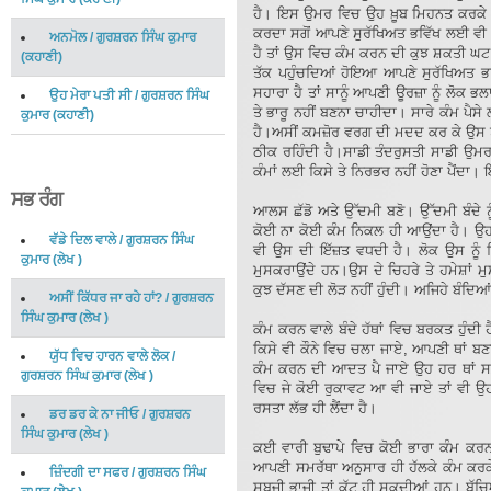
ਹੈ। ਇਸ ਉਮਰ ਵਿਚ ਉਹ ਖ਼ੂਬ ਮਿਹਨਤ ਕਰਕੇ ਕ
ਕਰਦਾ ਸਗੋਂ ਆਪਣੇ ਸੁਰੱਖਿਅਤ ਭਵਿੱਖ ਲਈ ਵੀ 
ਅਨਮੋਲ
/
ਗੁਰਸ਼ਰਨ ਸਿੰਘ ਕੁਮਾਰ
ਹੈ ਤਾਂ ਉਸ ਵਿਚ ਕੰਮ ਕਰਨ ਦੀ ਕੁਝ ਸ਼ਕਤੀ ਘਟ ਜ
(
ਕਹਾਣੀ
)
ਤੱਕ ਪਹੁੰਚਦਿਆਂ ਹੋਇਆ ਆਪਣੇ ਸੁਰੱਖਿਅਤ ਭਵ
ਸਹਾਰਾ ਹੈ ਤਾਂ ਸਾਨੂੰ ਆਪਣੀ ਊਰਜ਼ਾ ਨੂੰ ਲੋਕ ਭ
ਉਹ ਮੇਰਾ ਪਤੀ ਸੀ
/
ਗੁਰਸ਼ਰਨ ਸਿੰਘ
ਤੇ ਭਾਰੂ ਨਹੀਂ ਬਣਨਾ ਚਾਹੀਦਾ। ਸਾਰੇ ਕੰਮ ਪੈਸ
ਕੁਮਾਰ
(
ਕਹਾਣੀ
)
ਹੈ।ਅਸੀਂ ਕਮਜ਼ੋਰ ਵਰਗ ਦੀ ਮਦਦ ਕਰ ਕੇ ਉਸ ਨ
ਠੀਕ ਰਹਿੰਦੀ ਹੈ।ਸਾਡੀ ਤੰਦਰੁਸਤੀ ਸਾਡੀ ਉਮਰ ਲੰ
ਕੰਮਾਂ ਲਈ ਕਿਸੇ ਤੇ ਨਿਰਭਰ ਨਹੀਂ ਹੋਣਾ ਪੈਂਦਾ
ਸਭ ਰੰਗ
ਆਲਸ ਛੱਡੋ ਅਤੇ ਉੱਦਮੀ ਬਣੋ। ਉੱਦਮੀ ਬੰਦੇ ਨੂ
ਕੋਈ ਨਾ ਕੋਈ ਕੰਮ ਨਿਕਲ ਹੀ ਆਉਂਦਾ ਹੈ। ਉਹ
ਵੱਡੇ ਦਿਲ ਵਾਲੇ
/
ਗੁਰਸ਼ਰਨ ਸਿੰਘ
ਵੀ ਉਸ ਦੀ ਇੱਜ਼ਤ ਵਧਦੀ ਹੈ। ਲੋਕ ਉਸ ਨੂੰ ਖਿੜ੍
ਕੁਮਾਰ
(
ਲੇਖ
)
ਮੁਸਕਰਾਉਂਦੇ ਹਨ।ਉਸ ਦੇ ਚਿਹਰੇ ਤੇ ਹਮੇਸ਼ਾਂ ਮੁ
ਕੁਝ ਦੱਸਣ ਦੀ ਲੋੜ ਨਹੀਂ ਹੁੰਦੀ। ਅਜਿਹੇ ਬੰਦਿਆ
ਅਸੀਂ ਕਿੱਧਰ ਜਾ ਰਹੇ ਹਾਂ?
/
ਗੁਰਸ਼ਰਨ
ਸਿੰਘ ਕੁਮਾਰ
(
ਲੇਖ
)
ਕੰਮ ਕਰਨ ਵਾਲੇ ਬੰਦੇ ਹੱਥਾਂ ਵਿਚ ਬਰਕਤ ਹੁੰਦੀ
ਕਿਸੇ ਵੀ ਕੌਨੇ ਵਿਚ ਚਲਾ ਜਾਏ, ਆਪਣੀ ਥਾਂ ਬਣ
ਯੁੱਧ ਵਿਚ ਹਾਰਨ ਵਾਲੇ ਲੋਕ
/
ਕੰਮ ਕਰਨ ਦੀ ਆਦਤ ਪੈ ਜਾਏ ਉਹ ਹਰ ਥਾਂ ਸ
ਗੁਰਸ਼ਰਨ ਸਿੰਘ ਕੁਮਾਰ
(
ਲੇਖ
)
ਵਿਚ ਜੇ ਕੋਈ ਰੁਕਾਵਟ ਆ ਵੀ ਜਾਏ ਤਾਂ ਵੀ 
ਰਸਤਾ ਲੱਭ ਹੀ ਲੈਂਦਾ ਹੈ।
ਡਰ ਡਰ ਕੇ ਨਾ ਜੀਓ
/
ਗੁਰਸ਼ਰਨ
ਸਿੰਘ ਕੁਮਾਰ
(
ਲੇਖ
)
ਕਈ ਵਾਰੀ ਬੁਢਾਪੇ ਵਿਚ ਕੋਈ ਭਾਰਾ ਕੰਮ ਕਰਨ
ਆਪਣੀ ਸਮਰੱਥਾ ਅਨੁਸਾਰ ਹੀ ਹੱਲਕੇ ਕੰਮ ਕਰਕ
ਜ਼ਿੰਦਗੀ ਦਾ ਸਫਰ
/
ਗੁਰਸ਼ਰਨ ਸਿੰਘ
ਸਬਜੀ ਭਾਜੀ ਤਾਂ ਕੱਟ ਹੀ ਸਕਦੀਆਂ ਹਨ। ਬੱਚਿ