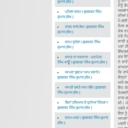
ਨੂੰ ਕੁ
ਕੁਮਾਰ
(
ਲੇਖ
)
ਮੈਨੂੰ 
ਅਖ਼ਬਾਰ
ਪਹਿਲਾ ਕਦਮ
/
ਗੁਰਸ਼ਰਨ ਸਿੰਘ
ਦੀਆਂ 
ਕੁਮਾਰ
(
ਲੇਖ
)
ਪੈ ਗਈ 
ਮਿਲ ਗ
ਹਾਰਨ ਵਾਲੇ ਲੋਕ
/
ਗੁਰਸ਼ਰਨ ਸਿੰਘ
ਕੇਸ ਦ
ਕੁਮਾਰ
(
ਲੇਖ
)
ਮੇਰੇ 
ਸਾਰੀ ਗ
ਜਨਮ ਸੁਹੇਲਾ
/
ਗੁਰਸ਼ਰਨ ਸਿੰਘ
ਪਤਾ ਹੀ
ਕੁਮਾਰ
(
ਲੇਖ
)
ਇੰਦਰਜੀ
ਕਰ ਦਿੱ
ਚਾਨਣ ਦਾ ਵਣਜਾਰਾ - ਮਨਮੋਹਨ
ਨੇ ਰਾਤ
ਸਿੰਘ ਦਾਊੂਂ
/
ਗੁਰਸ਼ਰਨ ਸਿੰਘ ਕੁਮਾਰ
(
ਲੇਖ
)
ਕਾਮਯਾ
ਕਿ ਰਾ
ਆਪਣਾ ਬੁਢਾਪਾ ਆਪ ਸਵਾਰੋ
/
ਇਨ੍ਹਾਂ
ਗੁਰਸ਼ਰਨ ਸਿੰਘ ਕੁਮਾਰ
(
ਲੇਖ
)
ਅਤੇ ਰ
ਆਪਣੇ ਰਸਤੇ ਆਪ ਲੱਭੋ
/
ਗੁਰਸ਼ਰਨ
ਇਹ ਕੇਸ
ਸਿੰਘ ਕੁਮਾਰ
(
ਲੇਖ
)
ਮਿਲਦੀ 
ਸਾਲ ਗ
ਬਿਨਾਂ ਹਥਿਆਰ ਤੋਂ ਦੁਨੀਆਂ ਜਿੱਤਣਾ
/
ਸੀ। ਪੰ
ਗੁਰਸ਼ਰਨ ਸਿੰਘ ਕੁਮਾਰ
(
ਲੇਖ
)
ਹਫਤੇ 
ਇਸ ਨੂੰ
ਜਨਮ-ਮਰਨ
/
ਗੁਰਸ਼ਰਨ ਸਿੰਘ ਕੁਮਾਰ
ਆਪਣਾ 
(
ਲੇਖ
)
ਪਤਨੀ ਰ