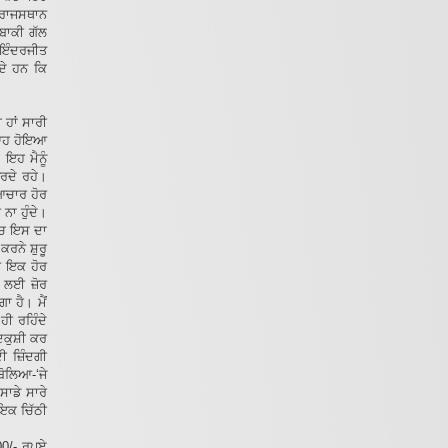
 ਰਾਜਸਥਾਨ
 ਬਾਕੀ ਗੱਲ
। ਇੰਦਰਜੀਤ
ੰਦੇ ਹਨ ਕਿ
 ਹਾਂ ਸਾਰੀ
ਿਆਹ ਹੋਇਆ
ਇਹ ਮੈਨੂੰ
ੋਰਦੇ ਰਹੇ।
ਆਚਾਰ ਹੋਰ
ਨਾ ਹੁੰਦੇ।
ਿਚ ਇਸ ਦਾ
ਰਨੇ ਸ਼ੁਰੂ
ਨੇ ਇਕ ਹੋਰ
 ਲਈ ਜ਼ੋਰ
ਾ ਹੈ। ਮੈਂ
ਹੀ ਰਹਿੰਦੇ
ਦਕੁਸ਼ੀ ਕਰ
ਦੀ ਜ਼ਿੰਦਗੀ
ਬੋਲਿਆ-‘ਜੇ
ਸਾਡੇ ਸਾਰੇ
 ਇਕ ਚਿੱਠੀ
00/- ਰੁਪਏ