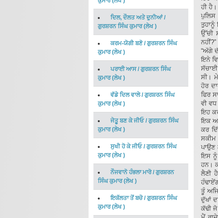
ਕੁਮਾਰ
(
ਲੇਖ
)
ਹੀ ਹੈ
ਪੁਲਿਸ 
ਦਿਲ, ਦੌਲਤ ਅਤੇ ਦੁਨੀਆਂ
/
ਤੁਹਾਨੂ
ਗੁਰਸ਼ਰਨ ਸਿੰਘ ਕੁਮਾਰ
(
ਲੇਖ
)
ਉੱਚੀ ਸ
ਨਹੀਂ?”
ਕਰਮ-ਯੋਗੀ ਬਣੋ
/
ਗੁਰਸ਼ਰਨ ਸਿੰਘ
“ਅੱਗੇ 
ਕੁਮਾਰ
(
ਲੇਖ
)
ਇਨੇ ਵਿ
ਸੱਚਾਈ
ਪਰਾਈ ਆਸ
/
ਗੁਰਸ਼ਰਨ ਸਿੰਘ
ਸੀ। ਮ
ਕੁਮਾਰ
(
ਲੇਖ
)
ਹੋਰ ਦਾ
ਫਿਰ ਸ
ਵੱਡੇ ਦਿਲ ਵਾਲੇ
/
ਗੁਰਸ਼ਰਨ ਸਿੰਘ
ਵੀ ਵਧ 
ਕੁਮਾਰ
(
ਲੇਖ
)
ਇਹ ਕਰ
ਜੇਤੂ ਬਣ ਕੇ ਜੀਓ
/
ਗੁਰਸ਼ਰਨ ਸਿੰਘ
ਇਕ ਆੜ
ਕੁਮਾਰ
(
ਲੇਖ
)
ਕਰ ਦਿੱ
ਸਕੀਮ 
ਸੁਖੀ ਹੋ ਕੇ ਜੀਓ
/
ਗੁਰਸ਼ਰਨ ਸਿੰਘ
ਪਾਉਣ ਲ
ਕੁਮਾਰ
(
ਲੇਖ
)
ਇਸ ਨੂੰ
ਹਨ। ਕ
ਨੌਜਵਾਨੋ ਹੰਭਲਾ ਮਾਰੋ
/
ਗੁਰਸ਼ਰਨ
ਲੈਣੀ ਹ
ਸਿੰਘ ਕੁਮਾਰ
(
ਲੇਖ
)
ਹੰਢਾਏਂ
ਤੂੰ ਅਜ
ਇਕੱਲਤਾ ਤੋਂ ਬਚੋ
/
ਗੁਰਸ਼ਰਨ ਸਿੰਘ
ਦੁੱਖਾਂ
ਕੁਮਾਰ
(
ਲੇਖ
)
ਕੱਢੀ ਜ
ਮੈਂ ਰਾ