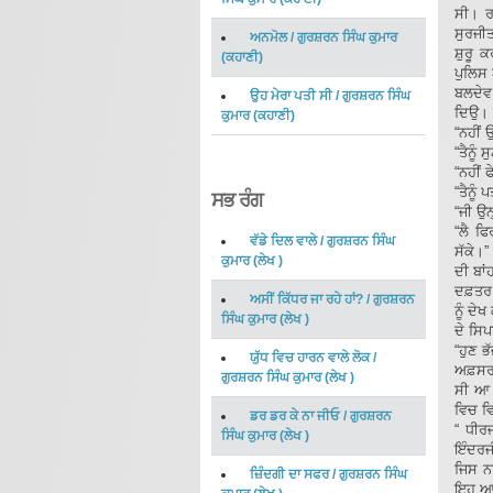
ਸੀ। ਰਾ
ਸੁਰਜੀਤ
ਅਨਮੋਲ
/
ਗੁਰਸ਼ਰਨ ਸਿੰਘ ਕੁਮਾਰ
ਸ਼ੁਰੂ 
(
ਕਹਾਣੀ
)
ਪੁਲਿਸ 
ਬਲਦੇਵ 
ਉਹ ਮੇਰਾ ਪਤੀ ਸੀ
/
ਗੁਰਸ਼ਰਨ ਸਿੰਘ
ਦਿਉ। ਲ
ਕੁਮਾਰ
(
ਕਹਾਣੀ
)
“ਨਹੀਂ ਉ
“ਤੈਨੂੰ 
“ਨਹੀਂ ਫ
“ਤੈਨੂੰ
ਸਭ ਰੰਗ
“ਜੀ ਉਨ
“ਲੈ ਫ
ਵੱਡੇ ਦਿਲ ਵਾਲੇ
/
ਗੁਰਸ਼ਰਨ ਸਿੰਘ
ਸੱਕੇ।”
ਕੁਮਾਰ
(
ਲੇਖ
)
ਦੀ ਬਾ
ਦਫ਼ਤਰ ਵ
ਅਸੀਂ ਕਿੱਧਰ ਜਾ ਰਹੇ ਹਾਂ?
/
ਗੁਰਸ਼ਰਨ
ਨੂੰ ਦੇ
ਸਿੰਘ ਕੁਮਾਰ
(
ਲੇਖ
)
ਦੇ ਸਿਪ
“ਹੁਣ ਭ
ਯੁੱਧ ਵਿਚ ਹਾਰਨ ਵਾਲੇ ਲੋਕ
/
ਅਫ਼ਸਰ ਬ
ਗੁਰਸ਼ਰਨ ਸਿੰਘ ਕੁਮਾਰ
(
ਲੇਖ
)
ਸੀ ਆ ਰ
ਵਿਚ ਵਿ
ਡਰ ਡਰ ਕੇ ਨਾ ਜੀਓ
/
ਗੁਰਸ਼ਰਨ
“ ਧੀਰ
ਸਿੰਘ ਕੁਮਾਰ
(
ਲੇਖ
)
ਇੰਦਰਜੀ
ਜਿਸ ਨ
ਜ਼ਿੰਦਗੀ ਦਾ ਸਫਰ
/
ਗੁਰਸ਼ਰਨ ਸਿੰਘ
ਇਹ ਆਪ