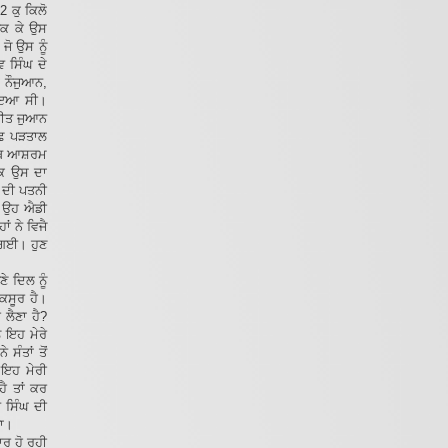
2 ਕੁ ਕਿਲੋ
ੇਕ ਕੇ ਉਸ
ੋ ਉਸ ਨੂੰ
 ਸਿੰਘ ਦੇ
 ਨੌਜੁਆਨ,
ਹੋਇਆ ਸੀ।
ਜੀਤ ਜੁਆਨ
ੱਛ ਪੜਤਾਲ
ਨਾਥ ਆਸ਼ਰਮ
ਕਿ ਉਸ ਦਾ
 ਦੀ ਪਤਨੀ
ਦ ਉਹ ਐਡੀ
ਂ ਨੇ ਵਿਜੈ
ਲ ਗਈ। ਹੁਣ
ੇ ਦਿਲ ਨੂੰ
 ਕਸੂਰ ਹੈ।
 ਲੈਣਾ ਹੈ?
ੰ ਇਹ ਮੇਰੇ
ਸੰਤਾਂ ਤੋਂ
ਂ ਇਹ ਮੇਰੀ
ਹੈ ਤਾਂ ਕਰ
 ਸਿੰਘ ਦੀ
ਤਾ।
ਾਰ ਹੋ ਰਹੀ