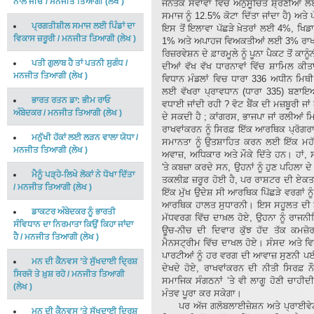
ਨਾਲ ਜੀਓ
/
ਮਨਜੀਤ ਤਿਆਗੀ
(
ਲੇਖ
)
ਜਨਤਕ ਸੇਵਾਵਾਂ ਵਿੱਚ ਅਨੁਸੂਚਿਤ ਸ਼੍ਰੇਣੀਆਂ 
ਸਮਾਜ ਨੂੰ 12.5% ਕੋਟਾ ਦਿੱਤਾ ਜਾਂਦਾ ਹੈ) ਅ
ਪ੍ਰਗਤੀਸ਼ੀਲ ਸਮਾਜ ਲਈ ਪਿੰਡਾਂ ਦਾ
ਇਸ ਤੋਂ ਇਲਾਵਾ ਪੱਛੜੇ ਖ਼ੇਤਰਾਂ ਲਈ 4%, ਖਿਡ
ਵਿਕਾਸ ਜ਼ਰੂਰੀ
/
ਮਨਜੀਤ ਤਿਆਗੀ
(
ਲੇਖ
)
1% ਅਤੇ ਅਪਾਹਜ ਵਿਅਕਤੀਆਂ ਲਈ 3% ਰਾਖਵ
ਰਿਜ਼ਰਵੇਸ਼ਨ ਦੇ ਫ਼ਾਰਮੂਲੇ ਨੂੰ ਪੂਨਾ ਪੈਕਟ ਤੋਂ ਕਾ
ਪਤੀ ਗੁਲਾਬ ਹੈ ਤਾਂ ਪਤਨੀ ਸੁਗੰਧ
/
ਦੀਆਂ ਵੱਖ ਵੱਖ ਧਾਰਨਾਵਾਂ ਵਿੱਚ ਸ਼ਾਮਿਲ 
ਮਨਜੀਤ ਤਿਆਗੀ
(
ਲੇਖ
)
ਵਿਧਾਨ ਮੰਡਲਾਂ ਵਿਚ ਧਾਰਾ 336 ਅਧੀਨ ਮਿਥੀ 
ਲਈ ਵੱਖਰਾ ਪ੍ਰਾਵਧਾਨ (ਧਾਰਾ 335) ਬਣ
ਭਾਰਤ ਰਤਨ ਡਾ: ਭੀਮ ਰਾਓ
ਵਧਾਈ ਜਾਂਦੀ ਰਹੀ ? ਵੋਟ ਬੈਂਕ ਦੀ ਮਜ਼ਬੂਰੀ ਜਾ
ਅੰਬੇਦਕਰ
/
ਮਨਜੀਤ ਤਿਆਗੀ
(
ਲੇਖ
)
ਦੇ ਸਕਦੀ ਹੈ ; ਕਾਂਗਰਸ, ਭਾਜਪਾ ਜਾਂ ਰਲੀਆਂ
ਰਾਖਵਾਂਕਰਨ ਨੂੰ ਸਿਰਫ਼ ਇੱਕ ਆਰਥਿਕ ਪ੍ਰੋਗਰਾ
ਮਨੁੱਖੀ ਹੱਕਾਂ ਲਈ ਲੜਨ ਵਾਲਾ ਯੋਧਾ
/
ਸਮਾਨਤਾ ਨੂੰ ਉਤਸ਼ਾਹਿਤ ਕਰਨ ਲਈ ਇੱਕ ਮਹੱਤਵਪ
ਮਨਜੀਤ ਤਿਆਗੀ
(
ਲੇਖ
)
ਅਵਾਜ਼, ਅਧਿਕਾਰ ਅਤੇ ਮੌਕੇ ਦਿੱਤੇ ਹਨ। ਹਾਂ,
'ਤੇ ਕਬਜ਼ਾ ਕਰਦੇ ਸਨ, ਉਹਨਾਂ ਨੂੰ ਹੁਣ ਪਹਿਲਾ ਦ
ਮੈਨੂੰ ਪੜ੍ਹੇ-ਲਿਖੇ ਲੋਕਾਂ ਨੇ ਧੋਖਾ ਦਿੱਤਾ
ਤਕਲੀਫ਼ ਜ਼ਰੂਰ ਹੋਈ ਹੈ, ਪਰ ਰਾਸ਼ਟਰ ਦੀ ਏਕਤ
/
ਮਨਜੀਤ ਤਿਆਗੀ
(
ਲੇਖ
)
ਇੱਕ ਮੁੱਖ ਉਦੇਸ਼ ਸੀ ਆਰਥਿਕ ਪਿੱਛੜੇ ਵਰਗਾਂ ਨੂ
ਆਰਥਿਕ ਹਾਲਤ ਸੁਧਾਰਨੀ। ਇਸ ਸਹੂਲਤ ਦੀ ਬਦ
ਡਾਕਟਰ ਅੰਬੇਦਕਰ ਨੂੰ ਭਾਰਤੀ
ਮੱਧਵਰਗ ਵਿੱਚ ਦਾਖ਼ਲ ਹੋਏ, ਉਹਨਾ ਨੂੰ ਰਾਜਨੀ
ਸੰਵਿਧਾਨ ਦਾ ਨਿਰਮਾਤਾ ਕਿਉਂ ਕਿਹਾ ਜਾਂਦਾ
ਊਚ-ਨੀਚ ਦੀ ਦਿਵਾਰ ਕੁੱਝ ਹੱਦ ਤੱਕ ਕਮਜ਼
ਹੈ
/
ਮਨਜੀਤ ਤਿਆਗੀ
(
ਲੇਖ
)
ਮੈਨਸਟ੍ਰੀਮ ਵਿੱਚ ਦਾਖਲ ਹੋਏ। ਸੰਸਦ ਅਤੇ ਵਿ
ਪਾਰਟੀਆਂ ਨੂੰ ਹਰ ਵਰਗ ਦੀ ਆਵਾਜ਼ ਸੁਣਨੀ ਪਈ
ਮਨ ਦੀ ਕੈਨਵਸ ’ਤੇ ਸੁੱਖਦਾਈ ਦ੍ਰਿਸ਼
ਦੇਖਦੇ ਹੋਏ, ਰਾਖਵਾਂਕਰਨ ਦੀ ਨੀਤੀ ਸਿਰਫ਼ ਨ
ਸਿਰਜੋ ਤੇ ਖ਼ੁਸ਼ ਰਹੋ
/
ਮਨਜੀਤ ਤਿਆਗੀ
ਸਮਾਜਿਕ ਸੰਗਠਨਾਂ ’ਤੇ ਵੀ ਲਾਗੂ ਹੋਣੀ ਚਾਹ
(
ਲੇਖ
)
ਮੰਤਵ ਪੂਰਾ ਕਰ ਸਕੇਗਾ।
ਪਰ ਅੱਜ ਗਲੋਬਲਾਈਜ਼ੇਸ਼ਨ ਅਤੇ ਪ੍ਰਾਈਵੇਟਾਈਜ਼
ਮਨ ਦੀ ਕੈਨਵਸ ’ਤੇ ਸੁੱਖਦਾਈ ਦ੍ਰਿਸ਼