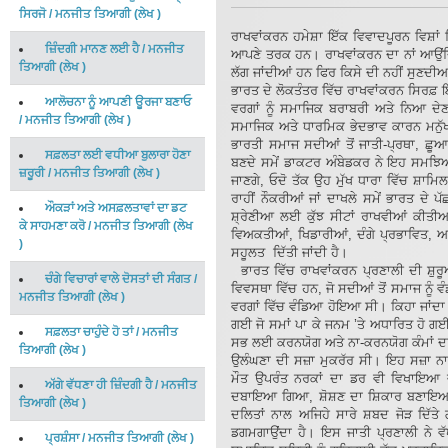
ਸਿਰਜੋ
/
ਮਨਜੀਤ ਤਿਆਗੀ
(
ਲੇਖ
)
ਰਾਖਵਾਂਕਰਨ ਹਮੇਸ਼ਾ ਇੱਕ ਵਿਵਾਦਪੂਰਨ ਵਿਸ਼ਾਂ
ਜ਼ਿੰਦਗੀ ਮਾਨਣ ਲਈ ਹੈ
/
ਮਨਜੀਤ
ਆਪਣੇ ਤਰਕ ਹਨ। ਰਾਖਵਾਂਕਰਨ ਦਾ ਨਾਂ ਆਉਂਦਿਆਂ ਹ
ਤਿਆਗੀ
(
ਲੇਖ
)
ਲੱਗ ਜਾਂਦੀਆਂ ਹਨ ਫਿਰ ਕਿਸੇ ਦੀ ਨਹੀਂ ਸੁਣਦੀਆ
ਭਾਰਤ ਦੇ ਲੋਕਤੰਤਰ ਵਿੱਚ ਰਾਖਵਾਂਕਰਨ ਸਿਰਫ਼ 
ਆਲੋਚਨਾ ਨੂੰ ਆਪਣੀ ਊਰਜਾ ਬਣਾਓ
ਵਰਗਾਂ ਨੂੰ ਸਮਾਜਿਕ ਬਰਾਬਰੀ ਅਤੇ ਨਿਆ ਦੇਣ
/
ਮਨਜੀਤ ਤਿਆਗੀ
(
ਲੇਖ
)
ਸਮਾਜਿਕ ਅਤੇ ਧਾਰਮਿਕ ਭੇਦਭਾਵ ਕਾਰਨ ਮਨੁੱਖੀ 
ਭਾਰਤੀ ਸਮਾਜ ਸਦੀਆਂ ਤੋਂ ਜਾਤੀ-ਪ੍ਰਥਾ, ਛੂ
ਸਫ਼ਲਤਾ ਲਈ ਵਧੀਆ ਬੁਲਾਰਾ ਹੋਣਾ
ਬਣਦੇ ਸਮੇਂ ਡਾਕਟਰ ਅੰਬੇਡਕਰ ਨੇ ਇਹ ਸਮਝਿਆ ਕਿ 
ਜ਼ਰੂਰੀ
/
ਮਨਜੀਤ ਤਿਆਗੀ
(
ਲੇਖ
)
ਜਾਣਗੇ, ਓਦੋ ਤੱਕ ਉਹ ਮੁੱਖ ਧਾਰਾ ਵਿੱਚ ਸ਼ਾਮਿ
ਰਾਹੀਂ ਨੌਕਰੀਆਂ ਜਾਂ ਦਾਖਲੇ ਸਮੇਂ ਭਾਰਤ ਦੇ 
ਔਕੜਾਂ ਅਤੇ ਅਸਫ਼ਲਤਾਵਾਂ ਦਾ ਡਟ
ਸ਼੍ਰੇਣੀਆ ਲਈ ਕੁੱਝ ਸੀਟਾਂ ਰਾਖਵੀਆਂ ਕੀਤੀਆਂ
ਕੇ ਸਾਹਮਣਾ ਕਰੋ
/
ਮਨਜੀਤ ਤਿਆਗੀ
(
ਲੇਖ
ਵਿਅਕਤੀਆਂ, ਖਿਡਾਰੀਆਂ, ਦੰਗੇ ਪ੍ਰਭਾਵਿਤ, ਅਤ
)
ਸਹੂਲਤ ਦਿੱਤੀ ਜਾਂਦੀ ਹੈ।
ਭਾਰਤ ਵਿੱਚ ਰਾਖਵਾਂਕਰਨ ਪ੍ਰਣਾਲੀ ਦੀ ਸ਼ੁਰੂਆ
ਚੰਗੇ ਵਿਚਾਰਾਂ ਵਾਲੇ ਦੋਸਤਾਂ ਦੀ ਸੰਗਤ
/
ਵਿਵਸਥਾ ਵਿੱਚ ਹਨ, ਜੋ ਸਦੀਆਂ ਤੋਂ ਸਮਾਜ ਨੂ
ਮਨਜੀਤ ਤਿਆਗੀ
(
ਲੇਖ
)
ਵਰਗਾਂ ਵਿੱਚ ਵੰਡਿਆ ਹੋਇਆ ਸੀ। ਕਿਹਾ ਜਾਂਦਾ ਹੈ 
ਗਈ ਜੋ ਸਮਾਂ ਪਾ ਕੇ ਜਨਮ ’ਤੇ ਅਧਾਰਿਤ ਹੋ ਗ
ਸਫ਼ਲਤਾ ਚਾਹੁੰਦੇ ਹੋ ਤਾਂ
/
ਮਨਜੀਤ
ਸਭ ਲਈ ਕਰਨਯੋਗ ਅਤੇ ਨਾ-ਕਰਨਯੋਗ ਕੰਮਾਂ ਦਾ ਪ
ਤਿਆਗੀ
(
ਲੇਖ
)
ਉਲੰਘਣਾ ਦੀ ਸਜ਼ਾ ਮੁਕਰੱਰ ਸੀ। ਇਹ ਸਜ਼ਾ ਨਾ ਸ
ਮੌਤ ਉਪਰੰਤ ਨਰਕਾਂ ਦਾ ਡਰ ਵੀ ਵਿਖਾਇਆ 
ਅੱਗੇ ਵੱਧਣਾ ਹੀ ਜ਼ਿੰਦਗੀ ਹੈ
/
ਮਨਜੀਤ
ਦਬਾਇਆ ਗਿਆ, ਸ਼ੋਸ਼ਣ ਦਾ ਸ਼ਿਕਾਰ ਬਣਾਇਆ ਗ
ਤਿਆਗੀ
(
ਲੇਖ
)
ਦਲਿਤਾਂ ਨਾਲ ਅਜਿਹੇ ਸਾਰੇ ਸ਼ਬਦ ਜੋੜ ਦਿੱਤੇ 
ਡਗਮਗਾਉਂਦਾ ਹੈ। ਇਸ ਜਾਤੀ ਪ੍ਰਣਾਲੀ ਨੇ ਵੱ
ਪ੍ਰਸ਼ੰਸਾ
/
ਮਨਜੀਤ ਤਿਆਗੀ
(
ਲੇਖ
)