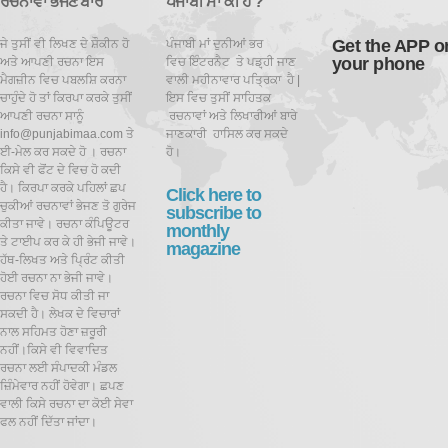
ਰਚਨਾਵਾਂ ਭੇਜਣ ਬਾਰੇ
ਪੰਜਾਬੀ ਮਾਂ ਕੀ ਹੈ ?
Get the APP o
ਜੇ ਤੁਸੀਂ ਵੀ ਲਿਖਣ ਦੇ ਸ਼ੌਕੀਨ ਹੋ
ਪੰਜਾਬੀ ਮਾਂ ਦੁਨੀਆਂ ਭਰ
your phone
ਅਤੇ ਆਪਣੀ ਰਚਨਾ ਇਸ
ਵਿਚ ਇੰਟਰਨੈਟ ਤੇ ਪਡ਼੍ਹੀ ਜਾਣ
ਮੈਗਜ਼ੀਨ ਵਿਚ ਪਬਲਸ਼ਿ ਕਰਨਾ
ਵਾਲੀ ਮਹੀਨਾਵਾਰ ਪਤ੍ਰਿਕਾ ਹੈ |
ਚਾਹੁੰਦੇ ਹੋ ਤਾਂ ਕਿਰਪਾ ਕਰਕੇ ਤੁਸੀਂ
ਇਸ ਵਿਚ ਤੁਸੀਂ ਸਾਹਿਤਕ
ਆਪਣੀ ਰਚਨਾ ਸਾਨੂੰ
ਰਚਨਾਵਾਂ ਅਤੇ ਲਿਖਾਰੀਆਂ ਬਾਰੇ
info@punjabimaa.com ਤੇ
ਜਾਣਕਾਰੀ ਹਾਸਿਲ ਕਰ ਸਕਦੇ
ਈ-ਮੇਲ ਕਰ ਸਕਦੇ ਹੋ । ਰਚਨਾ
ਹੋ।
ਕਿਸੇ ਵੀ ਫੋਂਟ ਦੇ ਵਿਚ ਹੋ ਕਦੀ
ਹੈ। ਕਿਰਪਾ ਕਰਕੇ ਪਹਿਲਾਂ ਛਪ
Click here to
ਚੁਕੀਆਂ ਰਚਨਾਵਾਂ ਭੇਜਣ ਤੋ ਗੁਰੇਜ
subscribe to
ਕੀਤਾ ਜਾਵੇ। ਰਚਨਾ ਕੰਪਿਊਟਰ
monthly
ਤੇ ਟਾਈਪ ਕਰ ਕੇ ਹੀ ਭੇਜੀ ਜਾਵੇ।
magazine
ਹੱਥ-ਲਿਖਤ ਅਤੇ ਪ੍ਰਿੰਟ ਕੀਤੀ
ਹੋਈ ਰਚਨਾ ਨਾ ਭੇਜੀ ਜਾਵੇ।
ਰਚਨਾ ਵਿਚ ਸੋਧ ਕੀਤੀ ਜਾ
ਸਕਦੀ ਹੈ।
ਲੇਖਕ ਦੇ ਵਿਚਾਰਾਂ
ਨਾਲ ਸਹਿਮਤ ਹੋਣਾ ਜ਼ਰੂਰੀ
ਨਹੀਂ।ਕਿਸੇ ਵੀ ਵਿਵਾਦਿਤ
ਰਚਨਾ ਲਈ ਸੰਪਾਦਕੀ ਮੰਡਲ
ਜ਼ਿੰਮੇਵਾਰ ਨਹੀਂ ਹੋਵੇਗਾ। ਛਪਣ
ਵਾਲੀ ਕਿਸੇ ਰਚਨਾ ਦਾ ਕੋਈ ਸੇਵਾ
ਫਲ ਨਹੀਂ ਦਿੱਤਾ ਜਾਂਦਾ।