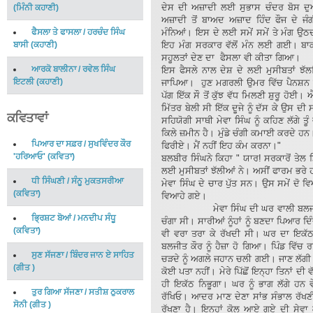
ਦੇਸ ਦੀ ਅਜ਼ਾਦੀ ਲਈ ਸੁਭਾਸ ਚੰਦਰ ਬੋਸ ਦ
(
ਮਿੰਨੀ ਕਹਾਣੀ
)
ਅਜ਼ਾਦੀ ਤੋਂ ਬਾਅਦ ਅਜ਼ਾਦ ਹਿੰਦ ਫੌਜ ਦੇ ਜੰਗ
ਫੈਸਲਾ ਤੇ ਫਾਸਲਾ
/
ਹਰਚੰਦ ਸਿੰਘ
ਮੰਨਿਆਂ। ਇਸ ਦੇ ਲਈ ਸਮੇਂ ਸਮੇਂ ਤੇ ਮੰਗ ਉ
ਬਾਸੀ
(
ਕਹਾਣੀ
)
ਇਹ ਮੰਗ ਸਰਕਾਰ ਵੱਲੋਂ ਮੰਨ ਲਈ ਗਈ। ਬਾਕੀ
ਸਹੂਲਤਾਂ ਦੇਣ ਦਾ ਫੈਸਲਾ ਵੀ ਕੀਤਾ ਗਿਆ।
ਆਰਕੋ ਬਾਲੀਨਾ
/
ਰਵੇਲ ਸਿੰਘ
ਇਸ ਫੈਸਲੇ ਨਾਲ ਦੇਸ਼ ਦੇ ਲਈ ਮੁਸੀਬਤਾਂ ਝੱਲਦ
ਇਟਲੀ
(
ਕਹਾਣੀ
)
ਜਾਪਿਆ। ਹੁਣ ਮਗਰਲੀ ਉਮਰ ਵਿੱਚ ਪੈਨਸ਼ਨ 
ਪੱਗ ਇੱਕ ਸੌ ਤੋਂ ਕੁੱਝ ਵੱਧ ਮਿਲਣੀ ਸ਼ੁਰੂ ਹੋਈ। ਐ
ਮਿੱਤਰ ਬੇਲੀ ਸੀ ਇੱਕ ਦੂਜੇ ਨੂੰ ਦੱਸ ਕੇ ਉਸ 
ਕਵਿਤਾਵਾਂ
ਸਹਿਯੋਗੀ ਸਾਥੀ ਮੇਵਾ ਸਿੰਘ ਨੂੰ ਕਹਿਣ ਲੱਗੇ ਤੂ
ਕਿਲੇ ਜ਼ਮੀਨ ਹੈ। ਮੁੰਡੇ ਚੰਗੀ ਕਮਾਈ ਕਰਦੇ ਹਨ।
ਪਿਆਰ ਦਾ ਸਫ਼ਰ
/
ਸੁਖਵਿੰਦਰ ਕੌਰ
ਫਿਰੀਏ। ਮੈਂ ਨਹੀਂ ਇਹ ਕੰਮ ਕਰਨਾ।"
'ਹਰਿਆਓ'
(
ਕਵਿਤਾ
)
ਬਲਬੀਰ ਸਿੰਘਨੇ ਕਿਹਾ " ਯਾਰ! ਸਰਕਾਰੋਂ ਤੇਲ ਮਿ
ਲਈ ਮੁਸੀਬਤਾਂ ਝੱਲੀਆਂ ਨੇ। ਅਸੀਂ ਫਾਰਮ ਭਰੇ ਹ
ਧੀ ਸਿੰਘਣੀ
/
ਸੰਨੂ ਮੁਕਤਸਰੀਆ
ਮੇਵਾ ਸਿੰਘ ਦੇ ਚਾਰ ਪੁੱਤ ਸਨ। ਉਸ ਸਮੇਂ ਦੋ ਵ
(
ਕਵਿਤਾ
)
ਵਿਆਹੇ ਗਏ।
ਮੇਵਾ ਸਿੰਘ ਦੀ ਘਰ ਵਾਲੀ ਬਲਜੀਤ ਕੌਰ
ਭ੍ਰਿਸ਼ਟ ਬੋਆਂ
/
ਮਨਦੀਪ ਸੰਧੂ
ਚੰਗਾ ਸੀ। ਸਾਰੀਆਂ ਨੂੰਹਾਂ ਨੂੰ ਬਣਦਾ ਪਿਆਰ ਦਿ
(
ਕਵਿਤਾ
)
ਵੀ ਵਰਾ ਤਰਾ ਕੇ ਰੱਖਦੀ ਸੀ। ਘਰ ਦਾ ਇਕੱਠ
ਬਲਜੀਤ ਕੌਰ ਨੂੰ ਹੈਜ਼ਾ ਹੋ ਗਿਆ। ਪਿੰਡ ਵਿ
ਸੁਣ ਸੱਜਣਾ
/
ਬਿੰਦਰ ਜਾਨ ਏ ਸਾਹਿਤ
ਚੜਦੇ ਨੂੰ ਅਗਲੇ ਜਹਾਨ ਚਲੀ ਗਈ। ਜਾਣ ਲੱਗੀ ਆਪ
(
ਗੀਤ
)
ਕੋਈ ਪਤਾ ਨਹੀਂ। ਮੇਰੇ ਪਿੱਛੋਂ ਇਨ੍ਹਾ ਤਿਨਾਂ ਦੀ ਵੱਡ
ਹੀ ਇਕੱਠ ਨਿਭੂਗਾ। ਘਰ ਨੂੰ ਭਾਗ ਲੱਗੇ ਹਨ ਵ
ਤੁਰ ਗਿਆ ਸੱਜਣਾ
/
ਸਤੀਸ਼ ਠੁਕਰਾਲ
ਰੱਖਿਓ। ਆਦਰ ਮਾਣ ਦੇਣਾ ਸਾਂਭ ਸੰਭਾਲ ਰੱਖਣੀ।
ਸੋਨੀ
(
ਗੀਤ
)
ਰੱਖਣਾ ਹੈ। ਇਨ੍ਹਾਂ ਕੋਲ ਆਏ ਗਏ ਦੀ ਸੇਵਾ ਕ