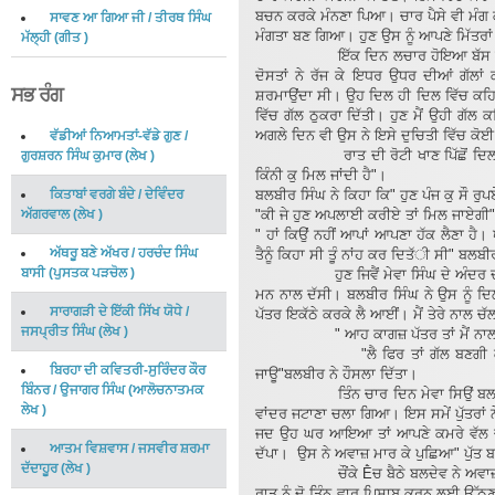
ਬਚਨ ਕਰਕੇ ਮੰਨਣਾ ਪਿਆ। ਚਾਰ ਪੈਸੇ ਵੀ ਮੰਗ 
ਸਾਵਣ ਆ ਗਿਆ ਜੀ
/
ਤੀਰਥ ਸਿੰਘ
ਮੰਗਤਾ ਬਣ ਗਿਆ। ਹੁਣ ਉਸ ਨੂੰ ਆਪਣੇ ਮਿੱਤਰ
ਮੱਲ੍ਹੀ
(
ਗੀਤ
)
ਇੱਕ ਦਿਨ ਲਚਾਰ ਹੋਇਆ ਬੱਸ ਬੈਠ ਕੇ ਆਪ
ਦੋਸਤਾਂ ਨੇ ਰੱਜ ਕੇ ਇਧਰ ਉਧਰ ਦੀਆਂ ਗੱਲ
ਸਭ ਰੰਗ
ਸ਼ਰਮਾਉਂਦਾ ਸੀ। ਉਹ ਦਿਲ ਹੀ ਦਿਲ ਵਿੱਚ ਕਹਿ 
ਵਿੱਚ ਗੱਲ ਠੁਕਰਾ ਦਿੱਤੀ। ਹੁਣ ਮੈਂ ਉਹੀ 
ਅਗਲੇ ਦਿਨ ਵੀ ਉਸ ਨੇ ਇਸੇ ਦੁਚਿਤੀ ਵਿੱਚ ਕੋਈ
ਵੱਡੀਆਂ ਨਿਆਮਤਾਂ-ਵੱਡੇ ਗੁਣ
/
ਰਾਤ ਦੀ ਰੋਟੀ ਖਾਣ ਪਿੱਛੋਂ ਦਿਲ ਕਰੜਾ ਕ
ਗੁਰਸ਼ਰਨ ਸਿੰਘ ਕੁਮਾਰ
(
ਲੇਖ
)
ਕਿੰਨੀ ਕੁ ਮਿਲ ਜਾਂਦੀ ਹੈ"।
ਕਿਤਾਬਾਂ ਵਰਗੇ ਬੰਦੇ
/
ਦੇਵਿੰਦਰ
ਬਲਬੀਰ ਸਿੰਘ ਨੇ ਕਿਹਾ ਕਿ" ਹੁਣ ਪੰਜ ਕੁ ਸੌ ਰੁ
ਅੱਗਰਵਾਲ
(
ਲੇਖ
)
"ਕੀ ਜੇ ਹੁਣ ਅਪਲਾਈ ਕਰੀਏ ਤਾਂ ਮਿਲ ਜਾਏਗੀ"?
" ਹਾਂ ਕਿਉਂ ਨਹੀਂ ਆਪਾਂ ਆਪਣਾ ਹੱਕ ਲੈਣਾ
ਅੱਥਰੂ ਬਣੇ ਅੱਖਰ
/
ਹਰਚੰਦ ਸਿੰਘ
ਤੈਨੂੰ ਕਿਹਾ ਸੀ ਤੂੰ ਨਾਂਹ ਕਰ ਦਿਤੱੀ ਸੀ" ਬਲਬੀ
ਬਾਸੀ
(
ਪੁਸਤਕ ਪੜਚੋਲ
)
ਹੁਣ ਜਿਵੈਂ ਮੇਵਾ ਸਿੰਘ ਦੇ ਅੰਦਰ ਦਾ ਦ
ਮਨ ਨਾਲ ਦੱਸੀ। ਬਲਬੀਰ ਸਿੰਘ ਨੇ ਉਸ ਨੂੰ ਦਿਲ
ਸਾਰਾਗੜੀ ਦੇ ਇੱਕੀ ਸਿੱਖ ਯੋਧੇ
/
ਪੱਤਰ ਇਕੱਠੇ ਕਰਕੇ ਲੈ ਆਈਂ। ਮੈਂ ਤੇਰੇ ਨਾਲ ਚ
ਜਸਪ੍ਰੀਤ ਸਿੰਘ
(
ਲੇਖ
)
" ਆਹ ਕਾਗਜ਼ ਪੱਤਰ ਤਾਂ ਮੈਂ ਨਾਲ ਲੈ ਕ
"ਲੈ ਫਿਰ ਤਾਂ ਗੱਲ ਬਣਗੀ ਕੱਲ ਨੂੰ
ਬਿਰਹਾ ਦੀ ਕਵਿਤਰੀ-ਸੁਰਿੰਦਰ ਕੌਰ
ਜਾਊ"ਬਲਬੀਰ ਨੇ ਹੌਸਲਾ ਦਿੱਤਾ।
ਬਿੰਨਰ
/
ਉਜਾਗਰ ਸਿੰਘ
(
ਆਲੋਚਨਾਤਮਕ
ਤਿੰਨ ਚਾਰ ਦਿਨ ਮੇਵਾ ਸਿਉਂ ਬਲਬੀਰ ਕ
ਲੇਖ
)
ਵਾਂਦਰ ਜਟਾਣਾ ਚਲਾ ਗਿਆ। ਇਸ ਸਮੇਂ ਪੁੱਤਰਾਂ 
ਜਦ ਉਹ ਘਰ ਆਇਆ ਤਾਂ ਆਪਣੇ ਕਮਰੇ ਵੱਲ ਚ
ਆਤਮ ਵਿਸ਼ਵਾਸ
/
ਜਸਵੀਰ ਸ਼ਰਮਾ
ਦੱਪਾ। ਉਸ ਨੇ ਅਵਾਜ਼ ਮਾਰ ਕੇ ਪੁਛਿਆ" ਪੁੱਤ ਬ
ਦੱਦਾਹੂਰ
(
ਲੇਖ
)
ਚੌਂਕੇ Ḕਚ ਬੈਠੇ ਬਲਦੇਵ ਨੇ ਅਵਾਜ਼ ਦਿੱਤੀ"
ਰਾਤ ਨੂੰ ਦੋ ਤਿੰਨ ਵਾਰ ਪਿਸ਼ਾਬ ਕਰਨ ਲਈ ਉੱਠਣਾ 