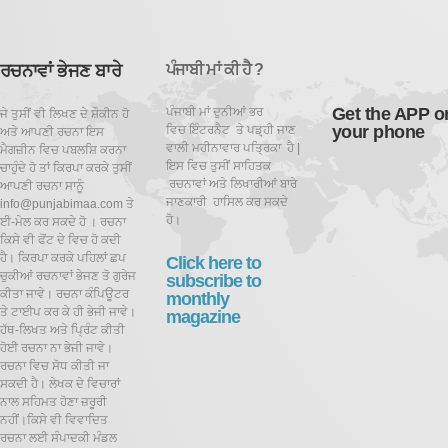
ਰਚਨਾਵਾਂ ਭੇਜਣ ਬਾਰੇ
ਪੰਜਾਬੀ ਮਾਂ ਕੀ ਹੈ ?
Get the APP o
ਪੰਜਾਬੀ ਮਾਂ ਦੁਨੀਆਂ ਭਰ
ਜੇ ਤੁਸੀਂ ਵੀ ਲਿਖਣ ਦੇ ਸ਼ੌਕੀਨ ਹੋ
your phone
ਵਿਚ ਇੰਟਰਨੈਟ ਤੇ ਪਡ਼੍ਹੀ ਜਾਣ
ਅਤੇ ਆਪਣੀ ਰਚਨਾ ਇਸ
ਵਾਲੀ ਮਹੀਨਾਵਾਰ ਪਤ੍ਰਿਕਾ ਹੈ |
ਮੈਗਜ਼ੀਨ ਵਿਚ ਪਬਲਸ਼ਿ ਕਰਨਾ
ਇਸ ਵਿਚ ਤੁਸੀਂ ਸਾਹਿਤਕ
ਚਾਹੁੰਦੇ ਹੋ ਤਾਂ ਕਿਰਪਾ ਕਰਕੇ ਤੁਸੀਂ
ਰਚਨਾਵਾਂ ਅਤੇ ਲਿਖਾਰੀਆਂ ਬਾਰੇ
ਆਪਣੀ ਰਚਨਾ ਸਾਨੂੰ
ਜਾਣਕਾਰੀ ਹਾਸਿਲ ਕਰ ਸਕਦੇ
info@punjabimaa.com ਤੇ
ਹੋ।
ਈ-ਮੇਲ ਕਰ ਸਕਦੇ ਹੋ । ਰਚਨਾ
ਕਿਸੇ ਵੀ ਫੋਂਟ ਦੇ ਵਿਚ ਹੋ ਕਦੀ
ਹੈ। ਕਿਰਪਾ ਕਰਕੇ ਪਹਿਲਾਂ ਛਪ
Click here to
ਚੁਕੀਆਂ ਰਚਨਾਵਾਂ ਭੇਜਣ ਤੋ ਗੁਰੇਜ
subscribe to
ਕੀਤਾ ਜਾਵੇ। ਰਚਨਾ ਕੰਪਿਊਟਰ
monthly
ਤੇ ਟਾਈਪ ਕਰ ਕੇ ਹੀ ਭੇਜੀ ਜਾਵੇ।
magazine
ਹੱਥ-ਲਿਖਤ ਅਤੇ ਪ੍ਰਿੰਟ ਕੀਤੀ
ਹੋਈ ਰਚਨਾ ਨਾ ਭੇਜੀ ਜਾਵੇ।
ਰਚਨਾ ਵਿਚ ਸੋਧ ਕੀਤੀ ਜਾ
ਸਕਦੀ ਹੈ।
ਲੇਖਕ ਦੇ ਵਿਚਾਰਾਂ
ਨਾਲ ਸਹਿਮਤ ਹੋਣਾ ਜ਼ਰੂਰੀ
ਨਹੀਂ।ਕਿਸੇ ਵੀ ਵਿਵਾਦਿਤ
ਰਚਨਾ ਲਈ ਸੰਪਾਦਕੀ ਮੰਡਲ