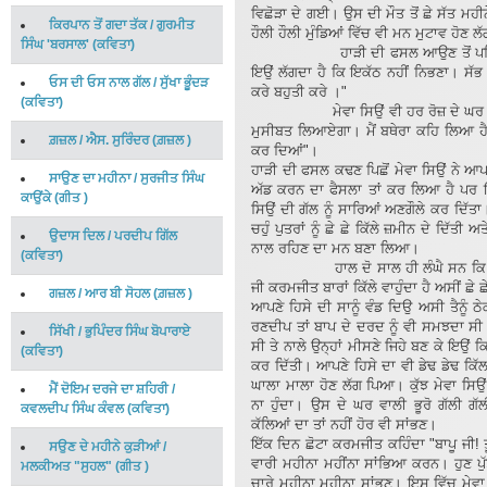
ਵਿਛੋੜਾ ਦੇ ਗਈ। ਉਸ ਦੀ ਮੌਤ ਤੋਂ ਛੇ ਸੱਤ ਮਹੀ
ਕਿਰਪਾਨ ਤੋਂ ਗਦਾ ਤੱਕ
/
ਗੁਰਮੀਤ
ਹੌਲੀ ਹੌਲੀ ਮੁੰਡਿਆਂ ਵਿੱਚ ਵੀ ਮਨ ਮੁਟਾਵ ਹੋਣ 
ਸਿੰਘ 'ਬਰਸਾਲ'
(
ਕਵਿਤਾ
)
ਹਾੜੀ ਦੀ ਫਸਲ ਆਉਣ ਤੋਂ ਪਹਿਲਾਂ ਮੇਵਾ ਸ
ਇਉਂ ਲੱਗਦਾ ਹੈ ਕਿ ਇਕੱਠ ਨਹੀਂ ਨਿਭਣਾ। ਸੱਭ
ਓਸ ਦੀ ਓਸ ਨਾਲ ਗੱਲ
/
ਸੁੱਖਾ ਭੂੰਦੜ
ਕਰੇ ਬਹੁਤੀ ਕਰੇ ।"
(
ਕਵਿਤਾ
)
ਮੇਵਾ ਸਿਉਂ ਵੀ ਹਰ ਰੋਜ਼ ਦੇ ਘਰ ਦੇ ਮਹੌਲ
ਮੁਸੀਬਤ ਲਿਆਏਗਾ। ਮੈਂ ਬਥੇਰਾ ਕਹਿ ਲਿਆ ਹੈ।
ਗ਼ਜ਼ਲ
/
ਐਸ. ਸੁਰਿੰਦਰ
(
ਗ਼ਜ਼ਲ
)
ਕਰ ਦਿਆਂ"।
ਹਾੜੀ ਦੀ ਫਸਲ ਕਢਣ ਪਿਛੋਂ ਮੇਵਾ ਸਿਉਂ ਨੇ ਆਪਣੇ
ਸਾਉਣ ਦਾ ਮਹੀਨਾ
/
ਸੁਰਜੀਤ ਸਿੰਘ
ਅੱਡ ਕਰਨ ਦਾ ਫੈਸਲਾ ਤਾਂ ਕਰ ਲਿਆ ਹੈ ਪਰ 
ਕਾਉਂਕੇ
(
ਗੀਤ
)
ਸਿਉਂ ਦੀ ਗੱਲ ਨੂੰ ਸਾਰਿਆਂ ਅਣਗੌਲੇ ਕਰ ਦਿੱਤ
ਚਹੁੰ ਪੁਤਰਾਂ ਨੂੰ ਛੇ ਛੇ ਕਿੱਲੇ ਜ਼ਮੀਨ ਦੇ ਦਿੱ
ਉਦਾਸ ਦਿਲ
/
ਪਰਦੀਪ ਗਿੱਲ
ਨਾਲ ਰਹਿਣ ਦਾ ਮਨ ਬਣਾ ਲਿਆ।
(
ਕਵਿਤਾ
)
ਹਾਲ ਦੋ ਸਾਲ ਹੀ ਲੰਘੈ ਸਨ ਕਿ ਦੂਜੇ ਦੋ ਪ
ਜੀ ਕਰਮਜੀਤ ਬਾਰਾਂ ਕਿੱਲੇ ਵਾਹੁੰਦਾ ਹੈ ਅਸੀਂ ਛੇ 
ਗਜ਼ਲ
/
ਆਰ ਬੀ ਸੋਹਲ
(
ਗ਼ਜ਼ਲ
)
ਆਪਣੇ ਹਿਸੇ ਦੀ ਸਾਨੂੰ ਵੰਡ ਦਿਉ ਅਸੀ ਤੈਨੂੰ ਠੇਕ
ਰਣਦੀਪ ਤਾਂ ਬਾਪ ਦੇ ਦਰਦ ਨੂੰ ਵੀ ਸਮਝਦਾ ਸੀ। ਉ
ਸਿੱਖੀ
/
ਭੁਪਿੰਦਰ ਸਿੰਘ ਬੋਪਾਰਾਏ
ਸੀ ਤੇ ਨਾਲੇ ਉਨ੍ਹਾਂ ਮੀਸਣੇ ਜਿਹੇ ਬਣ ਕੇ ਇਉਂ
(
ਕਵਿਤਾ
)
ਕਰ ਦਿੱਤੀ। ਆਪਣੇ ਹਿਸੇ ਦਾ ਵੀ ਡੇਢ ਡੇਢ ਕਿੱਲਾ
ਘਾਲਾ ਮਾਲਾ ਹੋਣ ਲੱਗ ਪਿਆ। ਕੁੱਝ ਮੇਵਾ ਸਿ
ਮੈਂ ਦੋਇਮ ਦਰਜੇ ਦਾ ਸ਼ਹਿਰੀ
/
ਨਾ ਹੁੰਦਾ। ਉਸ ਦੇ ਘਰ ਵਾਲੀ ਭੂਰੋ ਗੱਲੀ ਗੱ
ਕਵਲਦੀਪ ਸਿੰਘ ਕੰਵਲ
(
ਕਵਿਤਾ
)
ਕੱਲਿਆਂ ਦਾ ਤਾਂ ਨਹੀਂ ਹੋਰ ਵੀ ਸਾਂਭਣ।
ਇੱਕ ਦਿਨ ਛੋਟਾ ਕਰਮਜੀਤ ਕਹਿੰਦਾ "ਬਾਪੂ ਜੀ! ਤੂੰ
ਸਉਣ ਦੇ ਮਹੀਨੇ ਕੁੜੀਆਂ
/
ਵਾਰੀ ਮਹੀਨਾ ਮਹੀਂਨਾ ਸਾਂਭਿਆ ਕਰਨ। ਹੁਣ ਪੁੱ
ਮਲਕੀਅਤ "ਸੁਹਲ"
(
ਗੀਤ
)
ਚਾਰੇ ਮਹੀਨਾ ਮਹੀਨਾ ਸਾਂਭਣ। ਇਸ ਵਿੱਚ ਮੇਵਾ 