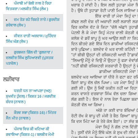
ਪੰਜਾਬੀ ਮਾਂ ਬੋਲੀ ਨਾਲ ਹੋ ਰਿਹਾ
ਖਰਾਬ ਹੋ ਜਾਂਦੀ ਹੈ। ਇਸ ਲਈ ਤੁਹਾਡਾ ਮੰਜਾ 
ਵਿਤਕਰਾ
/
ਮਲਕੀਤ ਸਿੰਘ
(
ਲੇਖ
)
ਹੈ। ਉਥੇ ਹੀ ਤੁਹਾਡਾ ਰੋਟੀ ਪਾਣੀ ਮਿਲ ਜਾਇਆ
ਇੱਕ ਵਾਰੀ ਤਾਂ ਮੇਵਾ ਸਿਹੁੰ ਦਾ ਦਿਮਾ
ਦਮ ਤੋੜ ਰਹੇ ਰਿਸ਼ਤੇ ਨਾਤੇ
/
ਗੁਰਦੀਸ਼
ਕੱਢਣ ਲਈ ਦੇਸ਼ ਦੀ ਅਜ਼ਾਦੀ ਲਈ ਲੜਾਈ ਲੜਦੇ ਰ
ਗਰੇਵਾਲ
(
ਲੇਖ
)
ਫਿਰ ਕਸੀਸ ਵੱਟ ਕੇ ਕਿਹਾ "ਚੱਲੋ ਅੱਛਾਂ! ਤੁਹਾ
ਪੋਟਲੀ ਲੈ ਕੇ ਮੇਵਾ ਸਿਹੁੰ ਮੋਟਰ ਵਾਲੀ ਕੋਠੜੀ ਵੱਲ
ਜੀਵਨ ਦਾਤੀ ਅਰਦਾਸ
/
ਮੁਹਿੰਦਰ
ਕਲੇਸ਼ ਦੇ ਡਰੋਂ ਬਾਪੂ ਨੂੰ ਘਰ ਆਉਣ ਲਈ ਨਾ ਕਿ
ਸਿੰਘ ਘੱਗ
(
ਲੇਖ
)
ਦਿਨ ਬੀਤਦੇ ਗਏ ਇੱਕ ਦਿਨ ਡਾਕੀਆਂ ਰਜਿਸਟਰੀ 
ਬਾਰੇ ਪੁਛਿਆ। ਬਲਦੇਵ ਦੇ ਘਰ ਵਾਲੀ ਕਹਿੰਦੀ "
ਗੁਰਭਜਨ ਗਿੱਲ ਦੀ 'ਗੁਲਨਾਰ'
/
"ਹਾਂ ਬੀਬੀ ਉਨ੍ਹਾਂ ਦੀ ਰਜਿਸਟਰੀ ਆਈ ਹੈ"ਡਾਕ
ਦਲਵੀਰ ਸਿੰਘ ਲੁਧਿਆਣਵੀ
(
ਪੁਸਤਕ
"ਲਿਆਉ ਮੈਂਨੂੰ ਦੇ ਦਿਉ ਮੈਂ ਉਨ੍ਹਾ ਨੂੰ ਫੜਾ ਦੇਵ
ਪੜਚੋਲ
)
"ਨਹੀਂ ਬੀਬੀ ਰਜਿਸਟਰੀ ਸਰਕਾਰੀ ਹੈ ਉਨ੍ਹਾਂ ਨੂੰ 
ਡਾਕੀਆ ਰਜਿਸਟਰੀ ਮੇਵਾ ਸਿਉੰ ਨੂੰ ਦ
ਬਲਦੇਵ ਘਰ ਆਇਆ ਤਾਂ ਧੀਰੋ ਨੇ ਫਟਾ ਫਟ ਰਜਿਸ
ਲੜੀਵਾਰ
ਬਿਨਾਂ ਬਾਪੂ ਵੱਲ ਚੱਲ ਪਿਆ। ਪਰ ਮੇਵਾ ਸਿਹੁੰ
ਗਈ ਸੀ। ਉਸ ਨੂੰ ਜਿਵੇਂ ਯਕੀਨ ਨਹੀਂ ਆ ਰਿਹਾ
ਧਰਤੀ ਧਨ ਨਾ ਆਪਣਾ (ਅਨੁ:
ਕਰਨ ਵਾਸਤੇ ਦਰਬਾਰਾ ਸਿੰਘ ਵੱਲ ਚਲਾ ਗਿਆ ਸ
ਸੁਖਵੰਤ ਹੁੰਦਲ) / ਕਿਸ਼ਤ 16
/
ਜਗਦੀਸ਼
ਲੱਗ ਗਈ ਹੈ। ਇਸ ਦੇ ਨਾਲ ਤੇਰਾ ਪਿਛਲਾ ਬਕ
ਚੰਦਰ
(
ਨਾਵਲ
)
ਕੋਠੜੀ ਵੱਲ ਆ ਗਿਆ।
ਅੱਗੇ ਤਾ ਕਈ ਵਾਰ ਬੱਚਿਆਂ ਹੱਥ ਰੋਟ
ਕੌਰਵ ਸਭਾ (ਕਿਸ਼ਤ-16)
/
ਮਿੱਤਰ
ਰੋਟੀ ਰੱਖ ਕੇ ਬਾਪੂ ਦੀ ਮੰਜੀ ਤੇ ਬੈਠ ਗਿਆ" ਬਾਪ
ਸੈਨ ਮੀਤ
(
ਨਾਵਲ
)
ਕਿ ਦਸ ਮਿੰਟ ਆ ਕੇ ਤੇਰੇ ਕੋਲ ਬੈਠਾਂ। ਹਾ ਸੱ
ਮੇਵਾ ਸਿਹੁੰ ਨੇ ਗੱਲ ਟਾਲ ਦਿੱਤੀ" ਐਵੇਂ 
ਪੰਜਾਬ ਵਿਚ ਕੀ ਖਟਿਆ ਕੀ
ਹੈ। ਤੁਸੀਂ ਦੱਸੋ ਮੈਨੂੰ ਇੱਥੇ ਘੱਲ ਕੇ ਸੁਖ ਦੀ ਨੀ
ਗਵਾਇਆ (ਕਿਸ਼ਤ-1)
/
ਬਲਬੀਰ ਮੋਮੀ