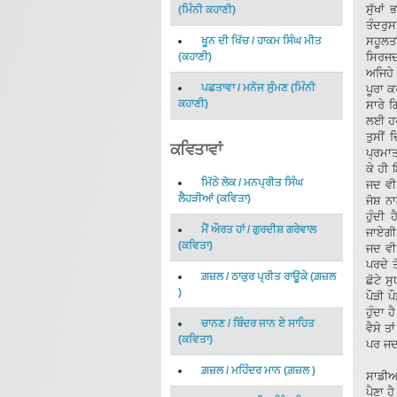
ਸੁੱਖਾ
(
ਮਿੰਨੀ ਕਹਾਣੀ
)
ਤੰਦਰੁ
ਖੂਨ ਦੀ ਖਿੱਚ
/
ਹਾਕਮ ਸਿੰਘ ਮੀਤ
ਸਹੂਲਤ
(
ਕਹਾਣੀ
)
ਸਿਰਜਦਾ
ਅਜਿਹੇ 
ਪਛਤਾਵਾ
/
ਮਨੋਜ ਸੁੰਮਣ
(
ਮਿੰਨੀ
ਪੂਰਾ 
ਕਹਾਣੀ
)
ਸਾਰੇ 
ਲਈ ਹਰ
ਤੁਸੀਂ 
ਕਵਿਤਾਵਾਂ
ਪ੍ਰਮਾਤ
ਕੇ ਹੀ 
ਮਿੱਠੇ ਲੋਕ
/
ਮਨਪ੍ਰੀਤ ਸਿੰਘ
ਜਦ ਵੀ 
ਲੈਹੜੀਆਂ
(
ਕਵਿਤਾ
)
ਜੋਸ਼ ਨ
ਹੁੰਦੀ
ਮੈਂ ਔਰਤ ਹਾਂ
/
ਗੁਰਦੀਸ਼ ਗਰੇਵਾਲ
ਜਾਏਗੀ
(
ਕਵਿਤਾ
)
ਜਦ ਵੀ 
ਪਰਦੇ ਤ
ਗ਼ਜ਼ਲ
/
ਠਾਕੁਰ ਪ੍ਰੀਤ ਰਾਊਕੇ
(
ਗ਼ਜ਼ਲ
ਛੋਟੇ 
)
ਪੌੜੀ ਪ
ਹੁੰਦਾ
ਚਾਨਣ
/
ਬਿੰਦਰ ਜਾਨ ਏ ਸਾਹਿਤ
ਵੈਸੇ ਤ
(
ਕਵਿਤਾ
)
ਪਰ ਜਦ
ਗ਼ਜ਼ਲ
/
ਮਹਿੰਦਰ ਮਾਨ
(
ਗ਼ਜ਼ਲ
)
ਸਾਡੀਆਂ
ਪੈਣਾ ਹ