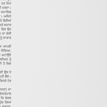
 ਹਰ ਮਿੰਟ
ਹੀਂ ਮਰਦਾ।
ਾ ਸਮਾਜਿਕ
ਦੀ। ਅਜਿਹੇ
ੇ ਭੈੜੀਆਂ
 ਅਤੇ ਸਮਾਜ
। ਫਿਰ ਉਹ
ਨ ਦਾ ਕੋਈ
ੂੰ ਸਾਕਾਰ
ਨਾਲ ਆਪਣੀ
 ਨਿੰਦਿਆ,
ਰ ਘਟਾਉਂਦੇ
ਸ਼ੀਅਤ ਨੂੰ
ੀ ਹੈ ਜਿਸ
 ਲਈ ਉਸ ਨੇ
ੀਂ ਲੈਂਦੇ।
ਕਿਧਰੇ ਹੋਰ
ਗਰਤਾ) ਦਾ
 ਇਸਤੇਮਾਲ
 ਕਿ ਕੇਵਲ
ਹੁੰਚ ਗਿਆ
ਹ ਸਕੂਟਰ,