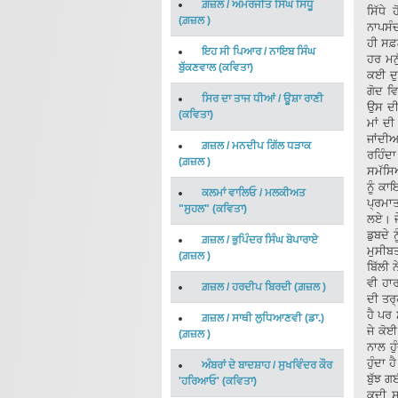
ਗ਼ਜ਼ਲ
/
ਅਮਰਜੀਤ ਸਿੰਘ ਸਿਧੂ
ਸਿੱਧੇ
(
ਗ਼ਜ਼ਲ
)
ਨਾਪਸੰਦ
ਹੀ ਸਫ਼
ਇਹ ਸੀ ਪਿਆਰ
/
ਨਾਇਬ ਸਿੰਘ
ਹਰ ਮਨੁ
ਬੁੱਕਣਵਾਲ
(
ਕਵਿਤਾ
)
ਕਈ ਦੁਸ਼
ਗੋਦ ਵਿ
ਸਿਰ ਦਾ ਤਾਜ ਧੀਆਂ
/
ਊਸ਼ਾ ਰਾਣੀ
ਉਸ ਦੀ
(
ਕਵਿਤਾ
)
ਮਾਂ ਦੀ
ਜਾਂਦੀ
ਗ਼ਜ਼ਲ
/
ਮਨਦੀਪ ਗਿੱਲ ਧੜਾਕ
ਰਹਿੰਦਾ
(
ਗ਼ਜ਼ਲ
)
ਸਮੱਸਿ
ਨੂੰ ਕਾ
ਕਲਮਾਂ ਵਾਲਿਓ
/
ਮਲਕੀਅਤ
ਪ੍ਰਮਾਤ
"ਸੁਹਲ"
(
ਕਵਿਤਾ
)
ਲਏ। ਜੇ
ਡੁਬਦੇ 
ਗ਼ਜ਼ਲ
/
ਭੁਪਿੰਦਰ ਸਿੰਘ ਬੋਪਾਰਾਏ
ਮੁਸੀਬਤ
(
ਗ਼ਜ਼ਲ
)
ਬਿੱਲੀ 
ਵੀ ਹਾਰ
ਗ਼ਜ਼ਲ
/
ਹਰਦੀਪ ਬਿਰਦੀ
(
ਗ਼ਜ਼ਲ
)
ਦੀ ਤਰ੍
ਹੈ ਪਰ
ਗ਼ਜ਼ਲ
/
ਸਾਥੀ ਲੁਧਿਆਣਵੀ (ਡਾ.)
ਜੇ ਕੋਈ
(
ਗ਼ਜ਼ਲ
)
ਨਾਲ ਹੁ
ਹੁੰਦਾ 
ਅੰਬਰਾਂ ਦੇ ਬਾਦਸ਼ਾਹ
/
ਸੁਖਵਿੰਦਰ ਕੌਰ
ਬੁੱਝ 
'ਹਰਿਆਓ'
(
ਕਵਿਤਾ
)
ਕਦੀ ਸ