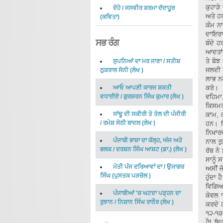
ਕੁਹਾੜ
ਦੋਹੇ
/
ਜਸਵੀਰ ਸ਼ਰਮਾ ਦੱਦਾਹੂਰ
ਅਤੇ ਹਰ
(
ਕਵਿਤਾ
)
ਕੰਮ ਨ
ਦਾਇਰਾ 
ਸਭ ਰੰਗ
ਬੰਦੇ 
ਆਦਤਾਂ 
ਤੇ ਬੋ
ਸੁਪਨਿਆਂ ਦਾ ਮਰ ਜਾਣਾ
/
ਸਤੀਸ਼
ਜਲਦੀ 
ਠੁਕਰਾਲ ਸੋਨੀ
(
ਲੇਖ
)
ਲਾਭ ਨ
ਆਓ ਆਪਣੀ ਕਾਰਜ ਸ਼ਕਤੀ
ਕਰੋ।
ਵਧਾਈਏ
/
ਗੁਰਸ਼ਰਨ ਸਿੰਘ ਕੁਮਾਰ
(
ਲੇਖ
)
ਵਹਿਮਾ
ਕਿਸਮਤ
ਸਾਂਢੂ ਦੀ ਸਕੀਰੀ ਤੇ ਤੇਲ ਦੀ ਪੰਜੀਰੀ
ਕਾਮ, ਕ
/
ਰਮੇਸ਼ ਸੇਠੀ ਬਾਦਲ
(
ਲੇਖ
)
ਹਨ। ਇ
ਨਿਖਾਰ
ਪੰਜਾਬੀ ਭਾਸ਼ਾ ਦਾ ਕੱਲ੍ਹ, ਅੱਜ ਅਤੇ
ਨਾਲ ਤ
ਭਲਕ
/
ਦਰਸ਼ਨ ਸਿੰਘ ਆਸ਼ਟ (ਡਾ.)
(
ਲੇਖ
)
ਰੱਬ ਨੇ
ਸਾਨੂੰ 
ਮੋਤੀ ਪੰਜ ਦਰਿਆਵਾਂ ਦਾ
/
ਉਜਾਗਰ
ਅਸੀਂ ਜ
ਸਿੰਘ
(
ਪੁਸਤਕ ਪੜਚੋਲ
)
ਹੁੰਦਾ 
ਵਿਗਿਆ
ਪੰਜਾਬੀਆਂ 'ਚ ਘਟਦਾ ਪੜ੍ਹਨ ਦਾ
ਕੇਵਲ 
ਰੁਝਾਨ
/
ਨਿਸ਼ਾਨ ਸਿੰਘ ਰਾਠੌਰ
(
ਲੇਖ
)
ਕਰਦੇ 
੧੨-੧੩
ਹੈ! ਇ