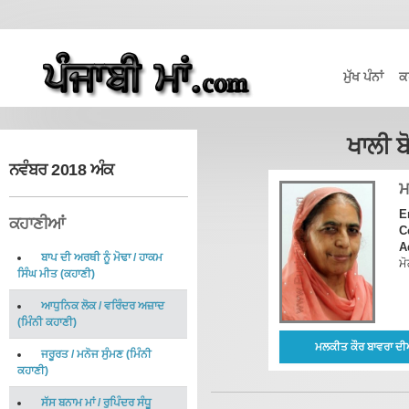
ਮੁੱਖ ਪੰਨਾਂ
ਕ
ਖਾਲੀ ਬ
ਨਵੰਬਰ 2018 ਅੰਕ
ਮ
E
ਕਹਾਣੀਆਂ
C
A
ਬਾਪ ਦੀ ਅਰਥੀ ਨੂੰ ਮੋਢਾ
/
ਹਾਕਮ
ਮੋ
ਸਿੰਘ ਮੀਤ
(
ਕਹਾਣੀ
)
ਆਧੁਨਿਕ ਲੋਕ
/
ਵਰਿੰਦਰ ਅਜ਼ਾਦ
(
ਮਿੰਨੀ ਕਹਾਣੀ
)
ਮਲਕੀਤ ਕੌਰ ਬਾਵਰਾ ਦੀ
ਜਰੂਰਤ
/
ਮਨੋਜ ਸੁੰਮਣ
(
ਮਿੰਨੀ
ਕਹਾਣੀ
)
ਸੱਸ ਬਨਾਮ ਮਾਂ
/
ਰੁਪਿੰਦਰ ਸੰਧੂ