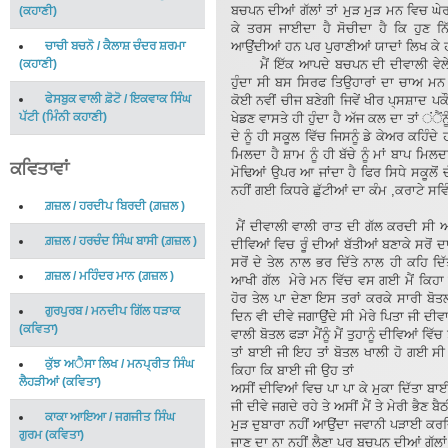
ਬਚਪਨ ਦੀਆਂ ਗੱਲਾਂ ਤਾਂ ਮੁੜ ਮੁੜ ਮਨ ਵਿਚ ਘੇ
(
ਕਹਾਣੀ
)
ਕੇ ਤਰਸ ਜਾਈਦਾ ਹੈ ਸੋਚੀਦਾ ਹੈ ਕਿ ਹੁਣ ਨਿੱ
ਚਾਚੀ ਬਚਨੋ
/
ਕੈਲਾਸ਼ ਚੰਦਰ ਸ਼ਰਮਾ
ਆਉਂਦੀਆਂ ਹਨ ਪਰ ਪੁਰਾਣੀਆਂ ਯਾਦਾਂ ਲਿਖ ਕੇ ਹ
(
ਕਹਾਣੀ
)
ਮੈਂ ਇੱਕ ਆਪਦੇ ਬਚਪਨ ਦੀ ਦੀਵਾਲੀ ਵੇਲੇ ਦੀ 
ਹੁੰਦਾ ਸੀ ਬਸ ਸਿਰਫ ਤਿਉਹਾਰਾਂ ਦਾ ਚਾਅ ਮਨ ਵਿ
ਫੇਸਬੁਕ ਵਾਲੀ ਫ਼ੋਟੋ
/
ਇਕਵਾਕ ਸਿੰਘ
ਕੋਈ ਨਵੀਂ ਚੀਜ ਬਣੇਗੀ ਜਿਵੇਂ ਖੀਰ ਪ੍ਸਸ਼ਾਦ ਪ
ਪੱਟੀ
(
ਮਿੰਨੀ ਕਹਾਣੀ
)
ਖੇਡਣ ਵਾਸਤੇ ਹੀ ਹੁੰਦਾ ਹੈ ਅੱਜ ਕਲ ਦਾ ਤਾਂ ਂੈਂਨ
ਦੇ ਨੂੰ ਹੀ ਸਕੂਲ ਵਿੱਚ ਜਿਸਨੂੰ ਡੇ ਕੇਅਰ ਕਹਿੰਦੇ
ਮਿਲਦਾ ਹੈ ਸ਼ਾਮ ਨੂੰ ਹੀ ਬੱਚੇ ਨੂੰ ਮਾਂ ਬਾਪ ਮਿਲ
ਕਵਿਤਾਵਾਂ
ਮੋਢਿਆਂ ਉਪਰ ਆ ਜਾਂਦਾ ਹੈ ਫਿਰ ਸਿਧੇ ਸਕੂਲੋਂ 
ਨਹੀਂ ਗਈ ਕਿਧਰੇ ਛੁੱਟੀਆਂ ਦਾ ਕੰਮ ,ਕਰਾਟੇ ਸ
ਗ਼ਜ਼ਲ
/
ਹਰਦੀਪ ਬਿਰਦੀ
(
ਗ਼ਜ਼ਲ
)
ਮੈਂ ਦੀਵਾਲੀ ਵਾਲੀ ਰਾਤ ਦੀ ਗੱਲ ਕਰਦੀ ਸੀ ਅਸੀ
ਗ਼ਜ਼ਲ
/
ਹਰਚੰਦ ਸਿੰਘ ਬਾਸੀ
(
ਗ਼ਜ਼ਲ
)
ਦੀਵਿਆਂ ਵਿਚ ਰੂੰ ਦੀਆਂ ਬੱਤੀਆਂ ਬਣਾਕੇ ਸਰੋਂ ਦਾ
ਸਰੋਂ ਦੇ ਤੇਲ ਨਾਲ ਭਰ ਦਿੱਤੇ ਨਾਲ ਹੀ ਕਹਿ ਦਿੱ
ਗ਼ਜ਼ਲ
/
ਮਹਿੰਦਰ ਮਾਨ
(
ਗ਼ਜ਼ਲ
)
ਆਖੀ ਗੱਲ ਮੇਰੇ ਮਨ ਵਿੱਚ ਵਸ ਗਈ ਮੈਂ ਕਿਹਾ ਮੌ
ਹੋਰ ਤੇਲ ਪਾ ਦੇਣਾ ਇਸ ਤਰਾਂ ਕਰਕੇ ਸਾਰੀ ਬੋਤ
ਗੁਰਪੁਰਬ
/
ਮਨਦੀਪ ਗਿੱਲ ਧੜਾਕ
ਦਿਨ ਵੀ ਦੀਵੇ ਜਗਾਉਂਦੇ ਸੀ ਮੇਰੇ ਪਿਤਾ ਜੀ ਦੀਵਾ
(
ਕਵਿਤਾ
)
ਵਾਲੀ ਬੋਤਲ ਫੜਾ ਮੈਂਨੂੰ ਮੈਂ ਤੁਹਾਨੂੰ ਦੀਵਿਆਂ ਵਿੱ
ਤਾਂ ਬਾਈ ਜੀ ਇਹ ਤਾਂ ਬੋਤਲ ਖਾਲੀ ਹੋ ਗਈ ਸੀ 
ਕੁੱਝ ਅੈਸਾ ਲਿਖ
/
ਮਨਪ੍ਰੀਤ ਸਿੰਘ
ਕਿਹਾ ਕਿ ਬਾਈ ਜੀ ਉਹ ਤਾਂ
ਲੈਹੜੀਆਂ
(
ਕਵਿਤਾ
)
ਅਸੀਂ ਦੀਵਿਆਂ ਵਿਚ ਪਾ ਪਾ ਕੇ ਮੁਕਾ ਦਿੱਤਾ ਬਾਈ 
ਜੀ ਦੀਵੇ ਜਗਦੇ ਰਹੇ ਤੇ ਅਸੀਂ ਮੈਂ ਤੇ ਮੇਰੀ ਭੈਣ 
ਕਾਕਾ ਆਇਆ
/
ਜਗਜੀਤ ਸਿੰਘ
ਮੁੜ ਦੁਬਾਰਾ ਨਹੀਂ ਆਉਂਦਾ ਜਵਾਨੀ ਪੜਾਈ ਕਰਦ
ਗੁਰਮ
(
ਕਵਿਤਾ
)
ਜਾਣ ਦਾ ਨਾ ਨਹੀਂ ਲੈਣਾ ਪਰ ਬਚਪਨ ਦੀਆਂ ਗੱਲਾ