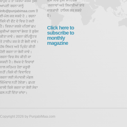
ਇਸ ਵਿਚ ਤੁਸੀਂ ਸਾਹਿਤਕ
ਚਾਹੁੰਦੇ ਹੋ ਤਾਂ ਕਿਰਪਾ ਕਰਕੇ ਤੁਸੀਂ
ਰਚਨਾਵਾਂ ਅਤੇ ਲਿਖਾਰੀਆਂ ਬਾਰੇ
ਆਪਣੀ ਰਚਨਾ ਸਾਨੂੰ
ਜਾਣਕਾਰੀ ਹਾਸਿਲ ਕਰ ਸਕਦੇ
info@punjabimaa.com ਤੇ
ਹੋ।
ਈ-ਮੇਲ ਕਰ ਸਕਦੇ ਹੋ । ਰਚਨਾ
ਕਿਸੇ ਵੀ ਫੋਂਟ ਦੇ ਵਿਚ ਹੋ ਕਦੀ
ਹੈ। ਕਿਰਪਾ ਕਰਕੇ ਪਹਿਲਾਂ ਛਪ
Click here to
ਚੁਕੀਆਂ ਰਚਨਾਵਾਂ ਭੇਜਣ ਤੋ ਗੁਰੇਜ
subscribe to
ਕੀਤਾ ਜਾਵੇ। ਰਚਨਾ ਕੰਪਿਊਟਰ
monthly
ਤੇ ਟਾਈਪ ਕਰ ਕੇ ਹੀ ਭੇਜੀ ਜਾਵੇ।
magazine
ਹੱਥ-ਲਿਖਤ ਅਤੇ ਪ੍ਰਿੰਟ ਕੀਤੀ
ਹੋਈ ਰਚਨਾ ਨਾ ਭੇਜੀ ਜਾਵੇ।
ਰਚਨਾ ਵਿਚ ਸੋਧ ਕੀਤੀ ਜਾ
ਸਕਦੀ ਹੈ।
ਲੇਖਕ ਦੇ ਵਿਚਾਰਾਂ
ਨਾਲ ਸਹਿਮਤ ਹੋਣਾ ਜ਼ਰੂਰੀ
ਨਹੀਂ।ਕਿਸੇ ਵੀ ਵਿਵਾਦਿਤ
ਰਚਨਾ ਲਈ ਸੰਪਾਦਕੀ ਮੰਡਲ
ਜ਼ਿੰਮੇਵਾਰ ਨਹੀਂ ਹੋਵੇਗਾ। ਛਪਣ
ਵਾਲੀ ਕਿਸੇ ਰਚਨਾ ਦਾ ਕੋਈ ਸੇਵਾ
ਫਲ ਨਹੀਂ ਦਿੱਤਾ ਜਾਂਦਾ।
Copyright 2026 by PunjabiMaa.com