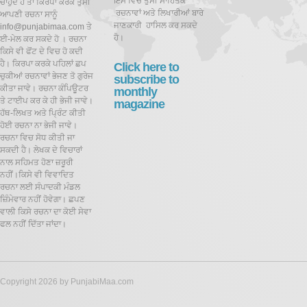
ਇਸ ਵਿਚ ਤੁਸੀਂ ਸਾਹਿਤਕ
ਚਾਹੁੰਦੇ ਹੋ ਤਾਂ ਕਿਰਪਾ ਕਰਕੇ ਤੁਸੀਂ
ਰਚਨਾਵਾਂ ਅਤੇ ਲਿਖਾਰੀਆਂ ਬਾਰੇ
ਆਪਣੀ ਰਚਨਾ ਸਾਨੂੰ
ਜਾਣਕਾਰੀ ਹਾਸਿਲ ਕਰ ਸਕਦੇ
info@punjabimaa.com ਤੇ
ਹੋ।
ਈ-ਮੇਲ ਕਰ ਸਕਦੇ ਹੋ । ਰਚਨਾ
ਕਿਸੇ ਵੀ ਫੋਂਟ ਦੇ ਵਿਚ ਹੋ ਕਦੀ
ਹੈ। ਕਿਰਪਾ ਕਰਕੇ ਪਹਿਲਾਂ ਛਪ
Click here to
ਚੁਕੀਆਂ ਰਚਨਾਵਾਂ ਭੇਜਣ ਤੋ ਗੁਰੇਜ
subscribe to
ਕੀਤਾ ਜਾਵੇ। ਰਚਨਾ ਕੰਪਿਊਟਰ
monthly
ਤੇ ਟਾਈਪ ਕਰ ਕੇ ਹੀ ਭੇਜੀ ਜਾਵੇ।
magazine
ਹੱਥ-ਲਿਖਤ ਅਤੇ ਪ੍ਰਿੰਟ ਕੀਤੀ
ਹੋਈ ਰਚਨਾ ਨਾ ਭੇਜੀ ਜਾਵੇ।
ਰਚਨਾ ਵਿਚ ਸੋਧ ਕੀਤੀ ਜਾ
ਸਕਦੀ ਹੈ।
ਲੇਖਕ ਦੇ ਵਿਚਾਰਾਂ
ਨਾਲ ਸਹਿਮਤ ਹੋਣਾ ਜ਼ਰੂਰੀ
ਨਹੀਂ।ਕਿਸੇ ਵੀ ਵਿਵਾਦਿਤ
ਰਚਨਾ ਲਈ ਸੰਪਾਦਕੀ ਮੰਡਲ
ਜ਼ਿੰਮੇਵਾਰ ਨਹੀਂ ਹੋਵੇਗਾ। ਛਪਣ
ਵਾਲੀ ਕਿਸੇ ਰਚਨਾ ਦਾ ਕੋਈ ਸੇਵਾ
ਫਲ ਨਹੀਂ ਦਿੱਤਾ ਜਾਂਦਾ।
Copyright 2026 by PunjabiMaa.com