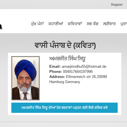
Register
ਮੁੱਖ ਪੰਨਾਂ
ਕਹਾਣੀਆਂ
ਕਵਿਤਾਵਾਂ
ਸਭ ਰੰਗ
ਲੜੀਵਾਰ
ਪੁਰਾ
ਵਾਸੀ ਪੰਜਾਬ ਦੇ (ਕਵਿਤਾ)
ਅਮਰਜੀਤ ਸਿੰਘ ਸਿਧੂ
Email:
amarjitsidhu55@hotmail.de
Phone:
004917664197996
Address:
Ellmenreich str 26,20099
Hamburg Germany
ਅਮਰਜੀਤ ਸਿੰਘ ਸਿਧੂ ਦੀਆਂ ਹੋਰ ਰਚਨਾਵਾਂ ਪੜ੍ਹਨ ਲਈ ਇਥੇ ਕਲਿਕ ਕਰੋ