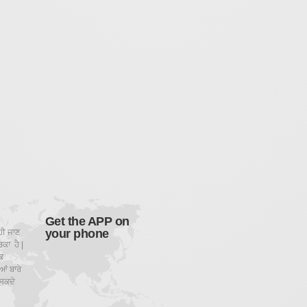
Get the APP on
your phone
ਹੀ ਜਾਣ
ਕਾ ਹੈ |
ਕ
ਂ ਬਾਰੇ
ਸਕਦੇ