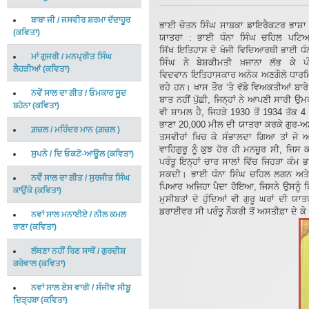
ਬਾਬਾ ਜੀ
/
ਜਸਵੀਰ ਸ਼ਰਮਾ ਦੱਦਾਹੂਰ
ਭਾਈ ਚੇਤਨ ਸਿੰਘ ਸਾਬਕਾ ਡਾਇਰੈਕਟਰ ਭਾਸ਼ਾ 
(
ਕਵਿਤਾ
)
ਯਾਤਰਾ : ਭਾਈ ਧੰਨਾ ਸਿੰਘ ਚਹਿਲ ਪਟ
ਸਿੱਖ ਇਤਿਹਾਸ ਦੇ ਖੋਜੀ ਵਿਦਿਆਰਥੀ ਭਾਈ ਧੰ
ਮਾਂ ਗੁਜਰੀ
/
ਮਨਪ੍ਰੀਤ ਸਿੰਘ
ਸਿੰਘ ਨੇ ਬੇਸ਼ਕੀਮਤੀ ਖ਼ਜਾਨਾ ਲੱਭ ਕੇ 
ਲੈਹੜੀਆਂ
(
ਕਵਿਤਾ
)
ਵਿਦਵਾਨ ਇਤਿਹਾਸਕਾਰ ਅਨੇਕ ਅਣਗੌਲੇ ਧਾਰਮਿ
ਰਹੇ ਹਨ। ਖਾਸ ਤੌਰ ‘ਤੇ ਵੱਡੇ ਵਿਅਕਤੀਆਂ ਬਾਰੇ ਤ
ਨਵੇਂ ਸਾਲ ਦਾ ਗੀਤ
/
ਓਮਕਾਰ ਸੂਦ
ਬਾਤ ਨਹੀਂ ਪੁੱਛੀ, ਜਿਨ੍ਹਾਂ ਨੇ ਆਪਣੀ ਸਾਰੀ ਉਮਰ
ਬਹੋਨਾ
(
ਕਵਿਤਾ
)
ਵੀ ਸ਼ਾਮਲ ਹੈ, ਜਿਹੜੇ 1930 ਤੋਂ 1934 ਤੱਕ 
ਭਾਣਾ 20,000 ਮੀਲ ਦੀ ਯਾਤਰਾ ਕਰਕੇ ਗੁਰ-ਅ
ਗ਼ਜ਼ਲ
/
ਮਹਿੰਦਰ ਮਾਨ
(
ਗ਼ਜ਼ਲ
)
ਤਸਵੀਰਾਂ ਖਿਚ ਕੇ ਸੰਭਾਲਦਾ ਗਿਆ ਤਾਂ ਜੋ
ਵਾਹਿਗੁਰੂ ਨੂੰ ਕੁਝ ਹੋਰ ਹੀ ਮਨਜ਼ੂਰ ਸੀ,
ਸੁਪਨੇ
/
ਦਿ ਓਕਟੋ-ਆਊਲ
(
ਕਵਿਤਾ
)
ਪਰੰਤੂ ਇਨ੍ਹਾਂ ਚਾਰ ਸਾਲਾਂ ਵਿੱਚ ਜਿਹੜਾ ਕੰਮ 
ਸਕਦੀ। ਭਾਈ ਧੰਨਾ ਸਿੰਘ ਚਹਿਲ ਲਗਨ ਅਤੇ ਦ
ਨਵੇੰ ਸਾਲ ਦਾ ਗੀਤ
/
ਸੁਰਜੀਤ ਸਿੰਘ
ਪਿਆਰ ਅਜਿਹਾ ਪੈਦਾ ਹੋਇਆ, ਜਿਸਨੇ ਉਸਨੂੰ ਹ
ਕਾਉਂਕੇ
(
ਕਵਿਤਾ
)
ਮੁਸੀਬਤਾਂ ਦੇ ਹੁੰਦਿਆਂ ਵੀ ਗੁਰੂ ਘਰਾਂ ਦ
ਡਰਾਈਵਰ ਸੀ ਪਰੰਤੂ ਨੌਕਰੀ ਤੋਂ ਅਸਤੀਫ਼ਾ ਦੇ 
ਨਵਾਂ ਸਾਲ ਮਨਾਈਏ
/
ਨੀਲ ਕਮਲ
ਰਾਣਾ
(
ਕਵਿਤਾ
)
ਲੱਥਣਾ ਨਹੀਂ ਰਿਣ ਸਾਥੋਂ
/
ਗੁਰਦੀਸ਼
ਗਰੇਵਾਲ
(
ਕਵਿਤਾ
)
ਨਵਾਂ ਸਾਲ ਏਸ ਵਾਰੀ
/
ਸੰਜੀਵ ਸੀਬੂ
ਦਿੜ੍ਹਬਾ
(
ਕਵਿਤਾ
)