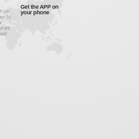
Get the APP on
your phone
ਹੀ ਜਾਣ
ਕਾ ਹੈ |
ਕ
ਂ ਬਾਰੇ
ਸਕਦੇ