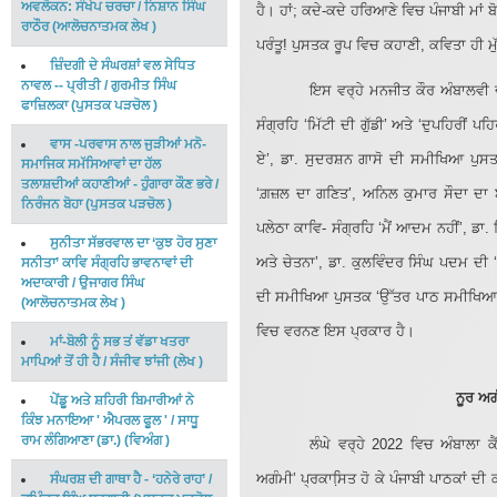
ਅਵਲੋਕਨ: ਸੰਖੇਪ ਚਰਚਾ
/
ਨਿਸ਼ਾਨ ਸਿੰਘ
ਹੈ। ਹਾਂ; ਕਦੇ-ਕਦੇ ਹਰਿਆਣੇ ਵਿਚ ਪੰਜਾਬੀ ਮਾਂ
ਰਾਠੌਰ
(
ਆਲੋਚਨਾਤਮਕ ਲੇਖ
)
ਪਰੰਤੂ! ਪੁਸਤਕ ਰੂਪ ਵਿਚ ਕਹਾਣੀ, ਕਵਿਤਾ ਹੀ ਮੁੱਖ 
ਜ਼ਿੰਦਗੀ ਦੇ ਸੰਘਰਸ਼ਾਂ ਵਲ ਸੇਧਿਤ
ਨਾਵਲ -- ਪ੍ਰੀਤੀ
/
ਗੁਰਮੀਤ ਸਿੰਘ
ਇਸ ਵਰ੍ਹੇ ਮਨਜੀਤ ਕੌਰ ਅੰਬਾਲਵੀ ਦ
ਫਾਜ਼ਿਲਕਾ
(
ਪੁਸਤਕ ਪੜਚੋਲ
)
ਸੰਗ੍ਰਹਿ ‘ਮਿੱਟੀ ਦੀ ਗੁੱਡੀ’ ਅਤੇ ‘ਦੁਪਹਿਰੀਂ ਪ
ਵਾਸ -ਪਰਵਾਸ ਨਾਲ ਜੁੜੀਆਂ ਮਨੋ-
ਏ’, ਡਾ. ਸੁਦਰਸ਼ਨ ਗਾਸੋ ਦੀ ਸਮੀਖਿਆ ਪੁਸਤਕ
ਸਮਾਜਿਕ ਸਮੱਸਿਆਵਾਂ ਦਾ ਹੱਲ
ਤਲਾਸ਼ਦੀਆਂ ਕਹਾਣੀਆਂ - ਹੁੰਗਾਰਾ ਕੌਣ ਭਰੇ
/
‘ਗ਼ਜ਼ਲ ਦਾ ਗਣਿਤ’, ਅਨਿਲ ਕੁਮਾਰ ਸੌਦਾ ਦਾ 
ਨਿਰੰਜਨ ਬੋਹਾ
(
ਪੁਸਤਕ ਪੜਚੋਲ
)
ਪਲੇਠਾ ਕਾਵਿ- ਸੰਗ੍ਰਹਿ ‘ਮੈਂ ਆਦਮ ਨਹੀਂ’, ਡਾ
ਸੁਨੀਤਾ ਸੱਭਰਵਾਲ ਦਾ ‘ਕੁਝ ਹੋਰ ਸੁਣਾ
ਅਤੇ ਚੇਤਨਾ’, ਡਾ. ਕੁਲਵਿੰਦਰ ਸਿੰਘ ਪਦਮ ਦੀ 
ਸਨੀਤਾ’ ਕਾਵਿ ਸੰਗ੍ਰਹਿ ਭਾਵਨਾਵਾਂ ਦੀ
ਅਦਾਕਾਰੀ
/
ਉਜਾਗਰ ਸਿੰਘ
ਦੀ ਸਮੀਖਿਆ ਪੁਸਤਕ ‘ਉੱਤਰ ਪਾਠ ਸਮੀਖਿਆ’ ਪ੍
(
ਆਲੋਚਨਾਤਮਕ ਲੇਖ
)
ਵਿਚ ਵਰਨਣ ਇਸ ਪ੍ਰਕਾਰ ਹੈ।
ਮਾਂ-ਬੋਲੀ ਨੂੰ ਸਭ ਤਂ ਵੱਡਾ ਖਤਰਾ
ਮਾਪਿਆਂ ਤੋਂ ਹੀ ਹੈ
/
ਸੰਜੀਵ ਝਾਂਜੀ
(
ਲੇਖ
)
ਨੂਰ ਅਗ
ਪੇਂਡੂ ਅਤੇ ਸ਼ਹਿਰੀ ਬਿਮਾਰੀਆਂ ਨੇ
ਕਿੰਝ ਮਨਾਇਆ ' ਐਪਰਲ ਫੂਲ '
/
ਸਾਧੂ
ਰਾਮ ਲੰਗਿਆਣਾ (ਡਾ.)
(
ਵਿਅੰਗ
)
ਲੰਘੇ ਵਰ੍ਹੇ 2022 ਵਿਚ ਅੰਬਾਲਾ ਕ
ਅਗੰਮੀ’ ਪ੍ਰਕਾਸਿ਼ਤ ਹੋ ਕੇ ਪੰਜਾਬੀ ਪਾਠਕਾਂ ਦ
ਸੰਘਰਸ਼ ਦੀ ਗਾਥਾ ਹੈ - ‘ਹਨੇਰੇ ਰਾਹ’
/