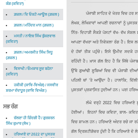
ਕੰਗ
(
ਕਵਿਤਾ
)
ਪੰਜਾਬੀ ਸਾਹਿਤ ਦੇ ਖੇਤਰ ਵਿਚ ਹਰ ਸ
ਗ਼ਜ਼ਲ
/
ਦਿ ਓਕਟੋ-ਆਊਲ
(
ਗ਼ਜ਼ਲ
)
ਲੇਖਕ, ਲੇਖਿਕਾਵਾਂ ਆਪਣੀ ਰਚਨਾਵਾਂ ਨੂੰ ਪੁਸਤਕ
ਗ਼ਜ਼ਲ
/
ਮਹਿੰਦਰ ਮਾਨ
(
ਗ਼ਜ਼ਲ
)
ਨਿੱਤ- ਦਿਹਾੜੀ ਸੈਕੜੇ ਪੋਸਟਾਂ ਵੱਖ- ਵੱਖ ਸੋਸ਼
ਮਸਤੀ
/
ਨਾਇਬ ਸਿੰਘ ਬੁੱਕਣਵਾਲ
(
ਕਵਿਤਾ
)
ਆਪਣਾ ਵੱਖਰਾ ਅਤੇ ਨਿਵੇਕਲਾ ਰੰਗ ਹੈ। ਇਸ ਲਈ
ਦੇ ਹੱਥਾਂ ਤੀਕ ਪਹੁੰਚੇ। ਇਸੇ ਉਮੀਦ ਸਦਕੇ ਹਰ
ਗ਼ਜ਼ਲ
/
ਅਮਰਜੀਤ ਸਿੰਘ ਸਿਧੂ
(
ਗ਼ਜ਼ਲ
)
ਰਹਿੰਦੀ ਹੈ। ਖ਼ਾਸ ਗੱਲ ਇਹ ਹੈ ਕਿ ਜਿੱਥੇ ਪੰਜ
ਵਿਸਾਖੀ
/
ਓਮਕਾਰ ਸੂਦ ਬਹੋਨਾ
ਉੱਥੇ ਗੁਆਂਢੀ ਸੂਬਿਆਂ ਵਿਚ ਵੀ ਪੰਜਾਬੀ ਦੀਆ
(
ਕਵਿਤਾ
)
ਪਹਿਲੀ ਥਾਂ ’ਤੇ ਆਉਂਦਾ ਹੈ। ਹਾਲਾਂਕਿ; ਦਿੱਲ
ਹਕੀਕੀ (ਕਾਵਿ-ਵਿਅੰਗ)
/
ਜਸਵੀਰ
ਪੁਸਤਕਾਂ ਪ੍ਰਕਾਸਿ਼ਤ ਹੁਦੀਆਂ ਹਨ। ਪਰ! ਹਰਿਆਣ
ਸ਼ਰਮਾ ਦੱਦਾਹੂਰ
(
ਕਾਵਿ ਵਿਅੰਗ
)
ਲੰਘੇ ਵਰ੍ਹੇ 2022 ਵਿਚ ਹਰਿਆਣੇ 
ਸਭ ਰੰਗ
ਹੋਈਆਂ। ਇਹਨਾਂ ਵਿਚ ਕਵਿਤਾ, ਬਾਲ- ਕਵਿਤਾ,
ਚੱਲਣਾ ਹੀ ਜ਼ਿੰਦਗੀ ਹੈ
/
ਗੁਰਸ਼ਰਨ
ਵਿਚ ਸ਼ਾਮਲ ਹਨ। ਹਰਿਆਣੇ ਅੰਦਰ ਰਚੇ ਜਾ ਰਹ
ਸਿੰਘ ਕੁਮਾਰ
(
ਲੇਖ
)
ਗੱਲ ਦ੍ਰਿਸ਼ਟੀਗੋਚਰ ਹੁੰਦੀ ਹੈ ਕਿ ਹਰਿਆਣੇ ਦੇ ਲ
ਹਰਿਆਣੇ ਦਾ 2022 ਦਾ ਪੁਸਤਕ