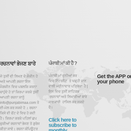
ਰਚਨਾਵਾਂ ਭੇਜਣ ਬਾਰੇ
ਪੰਜਾਬੀ ਮਾਂ ਕੀ ਹੈ ?
Get the APP o
ਪੰਜਾਬੀ ਮਾਂ ਦੁਨੀਆਂ ਭਰ
ਜੇ ਤੁਸੀਂ ਵੀ ਲਿਖਣ ਦੇ ਸ਼ੌਕੀਨ ਹੋ
your phone
ਵਿਚ ਇੰਟਰਨੈਟ ਤੇ ਪਡ਼੍ਹੀ ਜਾਣ
ਅਤੇ ਆਪਣੀ ਰਚਨਾ ਇਸ
ਵਾਲੀ ਮਹੀਨਾਵਾਰ ਪਤ੍ਰਿਕਾ ਹੈ |
ਮੈਗਜ਼ੀਨ ਵਿਚ ਪਬਲਸ਼ਿ ਕਰਨਾ
ਇਸ ਵਿਚ ਤੁਸੀਂ ਸਾਹਿਤਕ
ਚਾਹੁੰਦੇ ਹੋ ਤਾਂ ਕਿਰਪਾ ਕਰਕੇ ਤੁਸੀਂ
ਰਚਨਾਵਾਂ ਅਤੇ ਲਿਖਾਰੀਆਂ ਬਾਰੇ
ਆਪਣੀ ਰਚਨਾ ਸਾਨੂੰ
ਜਾਣਕਾਰੀ ਹਾਸਿਲ ਕਰ ਸਕਦੇ
info@punjabimaa.com ਤੇ
ਹੋ।
ਈ-ਮੇਲ ਕਰ ਸਕਦੇ ਹੋ । ਰਚਨਾ
ਕਿਸੇ ਵੀ ਫੋਂਟ ਦੇ ਵਿਚ ਹੋ ਕਦੀ
ਹੈ। ਕਿਰਪਾ ਕਰਕੇ ਪਹਿਲਾਂ ਛਪ
Click here to
ਚੁਕੀਆਂ ਰਚਨਾਵਾਂ ਭੇਜਣ ਤੋ ਗੁਰੇਜ
subscribe to
ਕੀਤਾ ਜਾਵੇ। ਰਚਨਾ ਕੰਪਿਊਟਰ
monthly