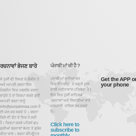
ਰਚਨਾਵਾਂ ਭੇਜਣ ਬਾਰੇ
ਪੰਜਾਬੀ ਮਾਂ ਕੀ ਹੈ ?
Get the APP o
ਪੰਜਾਬੀ ਮਾਂ ਦੁਨੀਆਂ ਭਰ
ਜੇ ਤੁਸੀਂ ਵੀ ਲਿਖਣ ਦੇ ਸ਼ੌਕੀਨ ਹੋ
your phone
ਵਿਚ ਇੰਟਰਨੈਟ ਤੇ ਪਡ਼੍ਹੀ ਜਾਣ
ਅਤੇ ਆਪਣੀ ਰਚਨਾ ਇਸ
ਵਾਲੀ ਮਹੀਨਾਵਾਰ ਪਤ੍ਰਿਕਾ ਹੈ |
ਮੈਗਜ਼ੀਨ ਵਿਚ ਪਬਲਸ਼ਿ ਕਰਨਾ
ਇਸ ਵਿਚ ਤੁਸੀਂ ਸਾਹਿਤਕ
ਚਾਹੁੰਦੇ ਹੋ ਤਾਂ ਕਿਰਪਾ ਕਰਕੇ ਤੁਸੀਂ
ਰਚਨਾਵਾਂ ਅਤੇ ਲਿਖਾਰੀਆਂ ਬਾਰੇ
ਆਪਣੀ ਰਚਨਾ ਸਾਨੂੰ
ਜਾਣਕਾਰੀ ਹਾਸਿਲ ਕਰ ਸਕਦੇ
info@punjabimaa.com ਤੇ
ਹੋ।
ਈ-ਮੇਲ ਕਰ ਸਕਦੇ ਹੋ । ਰਚਨਾ
ਕਿਸੇ ਵੀ ਫੋਂਟ ਦੇ ਵਿਚ ਹੋ ਕਦੀ
ਹੈ। ਕਿਰਪਾ ਕਰਕੇ ਪਹਿਲਾਂ ਛਪ
Click here to
ਚੁਕੀਆਂ ਰਚਨਾਵਾਂ ਭੇਜਣ ਤੋ ਗੁਰੇਜ
subscribe to
ਕੀਤਾ ਜਾਵੇ। ਰਚਨਾ ਕੰਪਿਊਟਰ
monthly