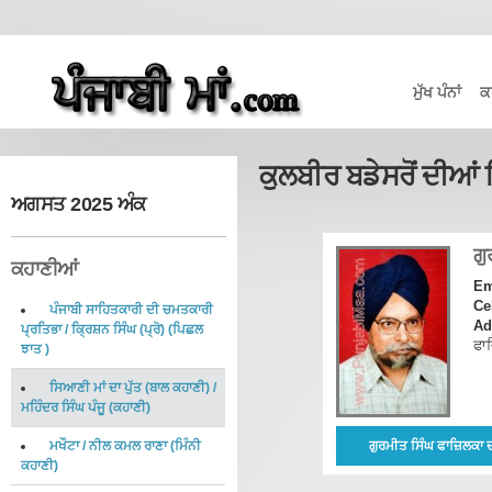
ਮੁੱਖ ਪੰਨਾਂ
ਕ
ਕੁਲਬੀਰ ਬਡੇਸਰੋਂ ਦੀਆ
ਅਗਸਤ 2025 ਅੰਕ
ਗੁ
ਕਹਾਣੀਆਂ
Em
Ce
ਪੰਜਾਬੀ ਸਾਹਿਤਕਾਰੀ ਦੀ ਚਮਤਕਾਰੀ
Ad
ਪ੍ਰਤਿਭਾ
/
ਕ੍ਰਿਸ਼ਨ ਸਿੰਘ (ਪ੍ਰੋ)
(
ਪਿਛਲ
ਫਾ
ਝਾਤ
)
ਸਿਆਣੀ ਮਾਂ ਦਾ ਪੁੱਤ (ਬਾਲ ਕਹਾਣੀ)
/
ਮਹਿੰਦਰ ਸਿੰਘ ਪੰਜੂ
(
ਕਹਾਣੀ
)
ਮਖੌਟਾ
/
ਨੀਲ ਕਮਲ ਰਾਣਾ
(
ਮਿੰਨੀ
ਗੁਰਮੀਤ ਸਿੰਘ ਫਾਜ਼ਿਲਕਾ 
ਕਹਾਣੀ
)