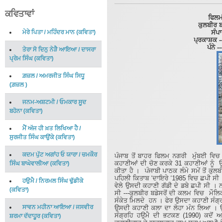
ਕਵਿਤਾਵਾਂ
ਫਿਲਮ
ਕੁਲਬੀਰ ਬ
ਮੇਰੇ ਪਿਤਾ
/
ਮਹਿੰਦਰ ਮਾਨ
(
ਕਵਿਤਾ
)
ਸੰਪ
ਪ੍ਰਕਾਸ਼ਕ -
ਪੰਨੇ 
ਤੇਰਾ ਸੋ ਦਿਨੁ ਨੇੜੈ ਆਇਆ
/
ਦਾਸਰਾ
ਪ੍ਰੇਮ ਸਿੰਘ
(
ਕਵਿਤਾ
)
ਗ਼ਜ਼ਲ
/
ਅਮਰਜੀਤ ਸਿੰਘ ਸਿਧੂ
(
ਗ਼ਜ਼ਲ
)
ਜਨਮ-ਅਸ਼ਟਮੀ
/
ਓਮਕਾਰ ਸੂਦ
ਬਹੋਨਾ
(
ਕਵਿਤਾ
)
ਮੈਂ ਅੱਜ ਹੀ ਖ਼ਤ ਲਿਖਿਆ ਹੈ
/
ਸੁਰਜੀਤ ਸਿੰਘ ਕਾਉਂਕੇ
(
ਕਵਿਤਾ
)
ਕਦਮ ਪੁੱਟ ਅਗਾਂਹ ਓ ਯਾਰਾ
/
ਚਮਕੌਰ
ਪੰਜਾਬ ਤੋਂ ਬਾਹਰ ਫਿਲਮ ਨਗਰੀ ਮੁੰਬਈ ਵਿਚ
ਕਹਾਣੀਆਂ ਦੀ ਚੋਣ ਕਰਕੇ 31 ਕਹਾਣੀਆਂ ਨੂੰ 
ਸਿੰਘ ਬਾਘੇਵਾਲੀਆ
(
ਕਵਿਤਾ
)
ਕੀਤਾ ਹੈ । ਪੰਜਾਬੀ ਪਾਠਕ ਲੰਮੇ ਸਮੇਂ ਤੋਂ ਕੁ
ਪਹਿਲੀ ਕਿਤਾਬ ‘ਦਾਇਰੇ ‘1985 ਵਿਚ ਛਪੀ ਸੀ 
ਹਉਮੈ
/
ਨਿਰਮਲ ਸਿੰਘ ਢੁੱਡੀਕੇ
ਵੇਲੇ ਉਸਦੀ ਕਹਾਣੀ ਗੱਡੀ ਦੇ ਡਬੇ ਛਪੀ ਸੀ ।
(
ਕਵਿਤਾ
)
ਸੀ ---ਕੁਲਬੀਰ ਬਡੇਸਰੋਂ ਦੀ ਕਲਮ ਵਿਚ ਮੌਲਿ
ਸੰਕੇਤ ਮਿਲਦੇ ਹਨ । ਫੇਰ ਉਸਦਾ ਕਹਾਣੀ ਸੰਗ੍ਰ
ਸਾਵਨ ਮਹੀਨਾ ਆਇਆ
/
ਜਸਵੀਰ
ਉਸਦੀ ਕਹਾਣੀ ਕਲਾ ਦਾ ਲੋਹਾ ਮੰਨ ਲਿਆ । ਉ
ਸੰਗ੍ਰਹਿ ਹਉਮੈ ਦੀ ਭਟਕਣ (1990) ਕਦੋਂ 
ਸ਼ਰਮਾ ਦੱਦਾਹੂਰ
(
ਕਵਿਤਾ
)