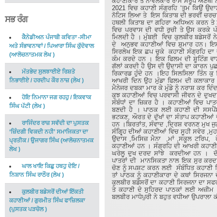
ਕਹਾਣੀਕਾਰ ਤੇ ਨਾਵਲਕਾਰ ਰਾਮ ਸਰੂਪ ਅਣਖੀ ਨ
2021 ਵਿਚ ਕਹਾਣੀ ਸੰਗ੍ਰਹਿ ‘ਤੁਮ ਕਿਉਂ ਉਦ
ਨੋਟਿਸ ਲਿਆ ਤੇ ਇਸ ਕਿਤਾਬ ਦੀ ਭਰਵੀਂ ਚਰਚ
ਸਭ ਰੰਗ
ਹਥਲੀ ਕਿਤਾਬ ਦਾ ਗਹਿਰਾ ਅਧਿਅਨ ਕਰਨ ਤੇ ਮਹ
ਵਿਚ ਪਰਵਾਸ ਦੀ ਵਧੀ ਰੁਚੀ ਤੇ ਉਸ ਕਰਕੇ
ਮਿਲਦੀ ਹੈ । ਮੁੰਬਈ ਵਿਚ ਕੁਲਬੀਰ ਬਡੇਸਰੋਂ ਨ
ਕੈਨੇਡੀਅਨ ਪੰਜਾਬੀ ਕਵਿਤਾ -ਸੀਮਾ
ਦੇ ਅਨੁਭਵ ਕਹਾਣੀਆਂ ਵਿਚ ਸ਼ੁਮਾਰ ਹਨ। ਇਸ
ਅਤੇ ਸੰਭਾਵਨਾਵਾਂ
/
ਪਿਆਰਾ ਸਿੰਘ ਕੁੱਦੋਵਾਲ
ਸਿਰਲੇਖ ਇਕ ਛਪ ਚੁਕੇ ਕਹਾਣੀ ਸੰਗ੍ਰਹਿ ਦ
(
ਆਲੋਚਨਾਤਮਕ ਲੇਖ
)
ਕੰਮ ਕਰਦੇ ਹਨ । ਇਕ ਫਿਲਮ ਦੀ ਸ਼ੂਟਿੰਗ ਵ
ਗੱਲਾਂ ਕਰਦੀ ਹੈ ਉਸ ਦੀ ਉਦਾਸੀ ਦਾ ਕਾਰਨ ਪੁਛ
ਮੱਤਭੇਦ ਸੁਲਝਾਈਏ ਰਿਸ਼ਤੇ
ਰਿਕਾਰਡ ਹੁੰਦੇ ਹਨ ।ਇਹ ਸਿਲਸਿਲਾ ਤਿੰਨ ਕੁ ਦ
ਨਿਭਾਈਏ
/
ਹਰਦੀਪ ਕੌਰ ਨਾਜ਼
(
ਲੇਖ
)
ਆਖਰੀ ਦਿਨ ਉਹ ਮੁੰਡਾ ਫਿਲਮ ਦੀ ਕਲਾਕਾਰ ਕੁੜ
ਮੈਨੇਜਰ ਦਬਕਾ ਮਾਰ ਕੇ ਮੁੰਡੇ ਨੂੰ ਨਰਾਸ਼ ਕਰ ਦ
ਕੁਝ ਕਹਾਣੀਆਂ ਵਿਚ ਪਰਵਾਸੀ ਜੀਵਨ ਦੇ ਦੁਖਦ
ਹੋਇ ਨਿਮਾਨਾ ਜਗ ਰਹਹੁ
/
ਇਕਵਾਕ
ਸੰਬੰਧਾਂ ਦਾ ਜ਼ਿਕਰ ਹੈ । ਕਹਾਣੀਆਂ ਵਿਚ ਪਾ
ਸਿੰਘ ਪੱਟੀ
(
ਲੇਖ
)
ਬਣਦੀ ਹੈ । ਪਾਠਕ ਲਈ ਕਹਾਣੀ ਦੀ ਸਸਪੈਂਸ
ਭਟਕਣ, ਔਰਤ ਦੇ ਦੁੱਖਾਂ ਦਾ ਸੰਤਾਪ ਕਹਾਣੀਆਂ 
ਰਾਜਿੰਦਰ ਰਾਜ਼ ਸਵੱਦੀ ਦਾ ਪੁਸਤਕ
ਹਨ ।ਬਿਰਤਾਂਤ, ਸੰਵਾਦ ,ਦ੍ਰਿਸ਼ ਵਰਨਣ ਮੁਖ ਜੁ
ਸੰਗ੍ਰ੍ਹਿ ਦੀਆਂ ਕਹਾਣੀਆਂ ਵਿਚ ਸੂਹੀ ਸਵੇਰ ,ਮ
‘ਜ਼ਿੰਦਗੀ ਵਿਕਦੀ ਨਹੀ’ ਸਮਾਜਿਕਤਾ ਦਾ
ਉਦਾਸ ,ਮਿਸਿਜ਼ ਮੈਨਾ ,ਮਾਂ ,ਸਕੂਲ ਟਰਿਪ, ਫੇਰ
ਪ੍ਰਤੀਕ
/
ਉਜਾਗਰ ਸਿੰਘ
(
ਆਲੋਚਨਾਤਮਕ
ਕਹਾਣੀਆਂ ਹਨ । ਸੰਗ੍ਰਹਿ ਦੀ ਆਖਰੀ ਕਹਾਣ
ਲੇਖ
)
ਘਰੇਲੂ ਦੁਖ ਦਰਦ ਸਾਂਝੇ ਕਰਦੀਆ ਹਨ । ਦੋ
ਪਾਤਰਾਂ ਦੀ ਮਾਨਸਿਕਤਾ ਨਾਲ ਇਕ ਸੁਰ ਕਰਦ
ਘਾਲ ਖਾਇ ਕਿਛੁ ਹਥਹੁ ਦੇਇ
/
ਚੋਣ ਨੂੰ ਸਪਸ਼ਟ ਕਰਨ ਲਈ ਸੰਬੰਧਿਤ ਕਹਾਣੀ ਜਿਸ
ਨਿਸ਼ਾਨ ਸਿੰਘ ਰਾਠੌਰ
(
ਲੇਖ
)
ਤਾਂ ਪਾਠਕ ਨੂੰ ਕਹਾਣੀਕਾਰਾ ਦੇ ਕਥਾਂ ਸਿਰਜਨਾ
ਕੁਲਬੀਰ ਬਡੇਸਰੋਂ ਦਾ ਕਹਾਣੀ ਸਿਰਜਨਾ ਦਾ ਸਫਰ 
ਤੇ ਕਹਾਣੀ ਦੇ ਸੁਹਿਰਦ ਪਾਠਕਾਂ ਲਈ ਅਜ਼ੀਮ
ਕੁਲਬੀਰ ਬਡੇਸਰੋਂ ਦੀਆਂ ਇੱਕਤੀ
ਬਲਬੀਰ ਮਾਧੋਪੁਰੀ ਨੇ ਬਹੁਤ ਵਧੀਆ ਉਪਰਾਲਾ ਕ
ਕਹਾਣੀਆਂ
/
ਗੁਰਮੀਤ ਸਿੰਘ ਫਾਜ਼ਿਲਕਾ
(
ਪੁਸਤਕ ਪੜਚੋਲ
)