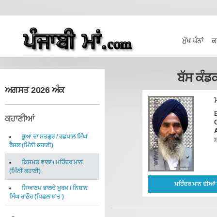
ਮੁੱਖ ਪੰਨਾਂ
ਕ
ਬੱਸ ਕੰਡ
ਅਗਸਤ 2026 ਅੰਕ
ਕਹਾਣੀਆਂ
C
ਭੂਆ ਦਾ ਸਤਗੁਰ
/
ਰਛਪਾਲ ਸਿੰਘ
ਸ਼
ਰੈਸਲ
(
ਮਿੰਨੀ ਕਹਾਣੀ
)
ਕਿਸਮਤ ਵਾਲਾ
/
ਮਹਿੰਦਰ ਮਾਨ
(
ਮਿੰਨੀ ਕਹਾਣੀ
)
ਮਹਿੰਦਰ ਮਾਨ ਦੀਆਂ 
ਸਿਆਣਪ ਭਾਲਦੇ ਮੂਰਖ਼
/
ਨਿਸ਼ਾਨ
ਸਿੰਘ ਰਾਠੌਰ
(
ਪਿਛਲ ਝਾਤ
)