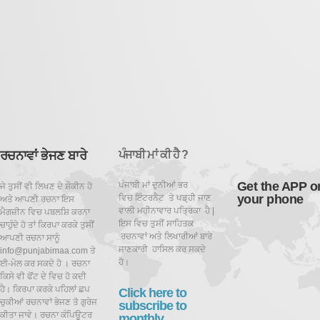
ਰਚਨਾਵਾਂ ਭੇਜਣ ਬਾਰੇ
ਪੰਜਾਬੀ ਮਾਂ ਕੀ ਹੈ ?
Get the APP o
ਪੰਜਾਬੀ ਮਾਂ ਦੁਨੀਆਂ ਭਰ
ਜੇ ਤੁਸੀਂ ਵੀ ਲਿਖਣ ਦੇ ਸ਼ੌਕੀਨ ਹੋ
your phone
ਵਿਚ ਇੰਟਰਨੈਟ ਤੇ ਪਡ਼੍ਹੀ ਜਾਣ
ਅਤੇ ਆਪਣੀ ਰਚਨਾ ਇਸ
ਵਾਲੀ ਮਹੀਨਾਵਾਰ ਪਤ੍ਰਿਕਾ ਹੈ |
ਮੈਗਜ਼ੀਨ ਵਿਚ ਪਬਲਸ਼ਿ ਕਰਨਾ
ਇਸ ਵਿਚ ਤੁਸੀਂ ਸਾਹਿਤਕ
ਚਾਹੁੰਦੇ ਹੋ ਤਾਂ ਕਿਰਪਾ ਕਰਕੇ ਤੁਸੀਂ
ਰਚਨਾਵਾਂ ਅਤੇ ਲਿਖਾਰੀਆਂ ਬਾਰੇ
ਆਪਣੀ ਰਚਨਾ ਸਾਨੂੰ
ਜਾਣਕਾਰੀ ਹਾਸਿਲ ਕਰ ਸਕਦੇ
info@punjabimaa.com ਤੇ
ਹੋ।
ਈ-ਮੇਲ ਕਰ ਸਕਦੇ ਹੋ । ਰਚਨਾ
ਕਿਸੇ ਵੀ ਫੋਂਟ ਦੇ ਵਿਚ ਹੋ ਕਦੀ
ਹੈ। ਕਿਰਪਾ ਕਰਕੇ ਪਹਿਲਾਂ ਛਪ
Click here to
ਚੁਕੀਆਂ ਰਚਨਾਵਾਂ ਭੇਜਣ ਤੋ ਗੁਰੇਜ
subscribe to
ਕੀਤਾ ਜਾਵੇ। ਰਚਨਾ ਕੰਪਿਊਟਰ
monthly