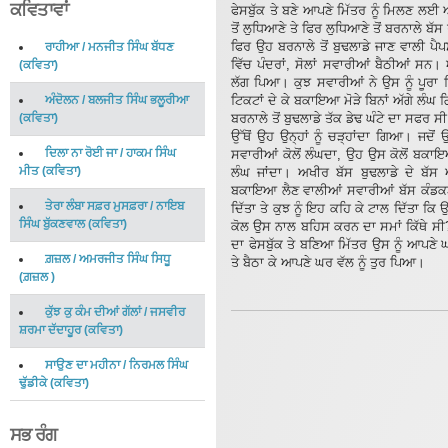
ਕਵਿਤਾਵਾਂ
ਫੇਸਬੁੱਕ ਤੇ ਬਣੇ ਆਪਣੇ ਮਿੱਤਰ ਨੂੰ ਮਿਲਣ ਲਈ
ਤੋਂ ਲੁਧਿਆਣੇ ਤੇ ਫਿਰ ਲੁਧਿਆਣੇ ਤੋਂ ਬਰਨਾਲੇ ਬੱ
ਫਿਰ ਉਹ ਬਰਨਾਲੇ ਤੋਂ ਬੁਢਲਾਡੇ ਜਾਣ ਵਾਲੀ ਪੈਪ
ਰਾਹੀਆ
/
ਮਨਜੀਤ ਸਿੰਘ ਬੱਧਣ
ਵਿੱਚ ਪੰਦਰਾਂ, ਸੋਲਾਂ ਸਵਾਰੀਆਂ ਬੈਠੀਆਂ ਸਨ। 
(
ਕਵਿਤਾ
)
ਲੱਗ ਪਿਆ। ਕੁਝ ਸਵਾਰੀਆਂ ਨੇ ਉਸ ਨੂੰ ਪੂਰਾ ਕਿ
ਅੰਦੋਲਨ
/
ਬਲਜੀਤ ਸਿੰਘ ਭਲੂਰੀਆ
ਟਿਕਟਾਂ ਦੇ ਕੇ ਬਕਾਇਆ ਮੋੜੇ ਬਿਨਾਂ ਅੱਗੇ ਲੰ
(
ਕਵਿਤਾ
)
ਬਰਨਾਲੇ ਤੋਂ ਬੁਢਲਾਡੇ ਤੱਕ ਡੇਢ ਘੰਟੇ ਦਾ ਸਫਰ ਸ
ਉੱਥੋਂ ਉਹ ਉਨ੍ਹਾਂ ਨੂੰ ਚੜ੍ਹਾਂਦਾ ਗਿਆ। ਜ
ਦਿਲਾ ਨਾ ਰੋਈ ਜਾ
/
ਹਾਕਮ ਸਿੰਘ
ਸਵਾਰੀਆਂ ਕੋਲੋਂ ਲੰਘਦਾ, ਉਹ ਉਸ ਕੋਲੋਂ ਬਕਾਇ
ਮੀਤ
(
ਕਵਿਤਾ
)
ਲੰਘ ਜਾਂਦਾ। ਅਖੀਰ ਬੱਸ ਬੁਢਲਾਡੇ ਦੇ ਬੱ
ਬਕਾਇਆ ਲੈਣ ਵਾਲੀਆਂ ਸਵਾਰੀਆਂ ਬੱਸ ਕੰਡਕ
ਤੇਰਾ ਲੰਬਾ ਸਫ਼ਰ ਮੁਸਫ਼ਰਾ
/
ਨਾਇਬ
ਦਿੱਤਾ ਤੇ ਕੁਝ ਨੂੰ ਇਹ ਕਹਿ ਕੇ ਟਾਲ ਦਿੱਤਾ ਕ
ਸਿੰਘ ਬੁੱਕਣਵਾਲ
(
ਕਵਿਤਾ
)
ਕੋਲ ਉਸ ਨਾਲ ਬਹਿਸ ਕਰਨ ਦਾ ਸਮਾਂ ਕਿੱਥੇ ਸੀ
ਦਾ ਫੇਸਬੁੱਕ ਤੇ ਬਣਿਆ ਮਿੱਤਰ ਉਸ ਨੂੰ ਆ
ਗ਼ਜ਼ਲ
/
ਅਮਰਜੀਤ ਸਿੰਘ ਸਿਧੂ
ਤੇ ਬੈਠਾ ਕੇ ਆਪਣੇ ਘਰ ਵੱਲ ਨੂੰ ਤੁਰ ਪਿਆ।
(
ਗ਼ਜ਼ਲ
)
ਕੁੱਝ ਕੁ ਕੰਮ ਦੀਆਂ ਗੱਲਾਂ
/
ਜਸਵੀਰ
ਸ਼ਰਮਾ ਦੱਦਾਹੂਰ
(
ਕਵਿਤਾ
)
ਸਾਉਣ ਦਾ ਮਹੀਨਾ
/
ਨਿਰਮਲ ਸਿੰਘ
ਢੁੱਡੀਕੇ
(
ਕਵਿਤਾ
)
ਸਭ ਰੰਗ