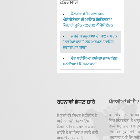
ਖ਼ਬਰਸਾਰ
ਕੈਲਗਰੀ ਵੋਮੈਨ ਕਲਚਰਲ
ਐਸੋਸੀਏਸ਼ਨ ਦੀ ਮਾਸਿਕ ਇਕੱਤਰਤਾ
/
ਕੈਲਗਰੀ ਵੂਮੈਨ ਕਲਚਰਲ ਐਸੋਸੀਏਸ਼ਨ
ਜਸਵੀਰ ਭਲੂਰੀਆ ਦੀ ਬਾਲ ਪੁਸਤਕ
"ਨਵੀਆਂ ਬਾਤਾਂ" ਲੋਕ ਅਰਪਣ
/
ਸਾਹਿਤ
ਸਭਾ ਬਾਘਾ ਪੁਰਾਣਾ
ਦੇਵ ਥਰੀਕਿਆਂ ਵਾਲੇ ਦਾ ਜਨਮ ਦਿਨ
ਮਨਾਇਆ
/
ਸਿਰਜਣਧਾਰਾ
ਰਚਨਾਵਾਂ ਭੇਜਣ ਬਾਰੇ
ਪੰਜਾਬੀ ਮਾਂ ਕੀ ਹੈ ?
ਪੰਜਾਬੀ ਮਾਂ ਦੁਨੀਆਂ ਭਰ
ਜੇ ਤੁਸੀਂ ਵੀ ਲਿਖਣ ਦੇ ਸ਼ੌਕੀਨ ਹੋ
ਵਿਚ ਇੰਟਰਨੈਟ ਤੇ ਪਡ਼੍
ਅਤੇ ਆਪਣੀ ਰਚਨਾ ਇਸ
ਵਾਲੀ ਮਹੀਨਾਵਾਰ ਪਤ੍ਰਿ
ਮੈਗਜ਼ੀਨ ਵਿਚ ਪਬਲਸ਼ਿ ਕਰਨਾ
ਇਸ ਵਿਚ ਤੁਸੀਂ ਸਾਹਿਤ
ਚਾਹੁੰਦੇ ਹੋ ਤਾਂ ਕਿਰਪਾ ਕਰਕੇ ਤੁਸੀਂ
ਰਚਨਾਵਾਂ ਅਤੇ ਲਿਖਾਰੀਆ
ਆਪਣੀ ਰਚਨਾ ਸਾਨੂੰ