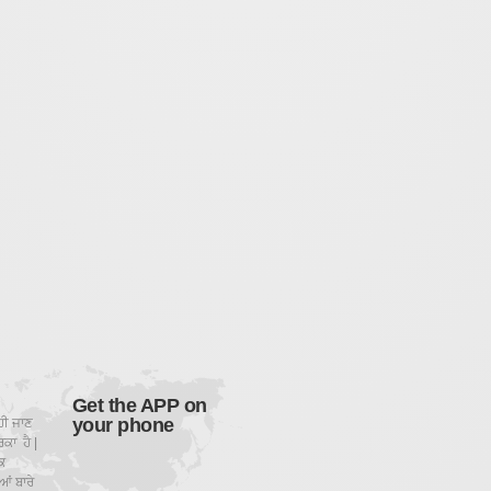
Get the APP on
your phone
ਹੀ ਜਾਣ
ਕਾ ਹੈ |
ਕ
ਂ ਬਾਰੇ