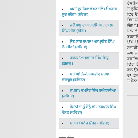
ਫੇਸਬੁੱ
ਤੋਂ ਲੁ
ਅਸੀਂ ਦੁਸਹਿਰਾ ਵੇਖਣ ਚੱਲੇ
/
ਓਮਕਾਰ
ਫਿਰ ਉਹ
ਸੂਦ ਬਹੋਨਾ
(
ਕਵਿਤਾ
)
ਵਿੱਚ ਪ
ਜਦੋਂ ਬਾਪੂ ਦਾ ਘਰ ਦੇਖਿਆ
/
ਹਾਕਮ
ਲੱਗ ਪਿ
ਸਿੰਘ ਮੀਤ
(
ਗੀਤ
)
ਟਿਕਟਾਂ
ਬਰਨਾਲੇ
ਕੌਣ ਯਾਦ ਰੱਖਦਾ
/
ਮਨਪ੍ਰੀਤ ਸਿੰਘ
ਉੱਥੋਂ
ਲੈਹੜੀਆਂ
(
ਕਵਿਤਾ
)
ਸਵਾਰੀਆ
ਲੰਘ ਜ
ਗ਼ਜ਼ਲ
/
ਅਮਰਜੀਤ ਸਿੰਘ ਸਿਧੂ
ਬਕਾਇਆ
(
ਗ਼ਜ਼ਲ
)
ਦਿੱਤਾ 
ਕੋਲ ਉ
ਖਰੀਆਂ ਗੱਲਾਂ
/
ਜਸਵੀਰ ਸ਼ਰਮਾ
ਦਾ ਫੇ
ਦੱਦਾਹੂਰ
(
ਕਵਿਤਾ
)
ਤੇ ਬੈਠ
ਸੁਪਨਾ
/
ਚਮਕੌਰ ਸਿੰਘ ਬਾਘੇਵਾਲੀਆ
(
ਕਵਿਤਾ
)
ਰੌਸ਼ਨੀ ਦੇ ਤੂੰ ਮੈਨੂੰ ਵੀ
/
ਰਛਪਾਲ ਸਿੰਘ
ਰੈਸਲ
(
ਕਵਿਤਾ
)
ਸ਼ਰਾਧ
/
ਮਨੋਜ ਸੁੰਮਣ
(
ਕਵਿਤਾ
)