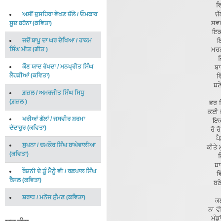
ਵ
ਚੁ
ਅਸੀਂ ਦੁਸਹਿਰਾ ਵੇਖਣ ਚੱਲੇ
/
ਓਮਕਾਰ
ਸਵਰ
ਸੂਦ ਬਹੋਨਾ
(
ਕਵਿਤਾ
)
ਇਕ 
ਜਦੋਂ ਬਾਪੂ ਦਾ ਘਰ ਦੇਖਿਆ
/
ਹਾਕਮ
ਇ
ਸਿੰਘ ਮੀਤ
(
ਗੀਤ
)
ਮਰਨ
ਜ
ਕੌਣ ਯਾਦ ਰੱਖਦਾ
/
ਮਨਪ੍ਰੀਤ ਸਿੰਘ
ਬਾ
ਲੈਹੜੀਆਂ
(
ਕਵਿਤਾ
)
ਵ
ਬਣ
ਗ਼ਜ਼ਲ
/
ਅਮਰਜੀਤ ਸਿੰਘ ਸਿਧੂ
(
ਗ਼ਜ਼ਲ
)
ਭਰ 
ਕਈ ਭ
ਖਰੀਆਂ ਗੱਲਾਂ
/
ਜਸਵੀਰ ਸ਼ਰਮਾ
ਇਕ 
ਦੱਦਾਹੂਰ
(
ਕਵਿਤਾ
)
ਰੋ-
ਪੈ
ਸੁਪਨਾ
/
ਚਮਕੌਰ ਸਿੰਘ ਬਾਘੇਵਾਲੀਆ
ਕੀਤੇ 
(
ਕਵਿਤਾ
)
ਜ
ਬਾ
ਰੌਸ਼ਨੀ ਦੇ ਤੂੰ ਮੈਨੂੰ ਵੀ
/
ਰਛਪਾਲ ਸਿੰਘ
ਵ
ਰੈਸਲ
(
ਕਵਿਤਾ
)
ਬਣ
ਸ਼ਰਾਧ
/
ਮਨੋਜ ਸੁੰਮਣ
(
ਕਵਿਤਾ
)
ਕਲ
ਨਾ ਵੱ
ਮੁੰਡ