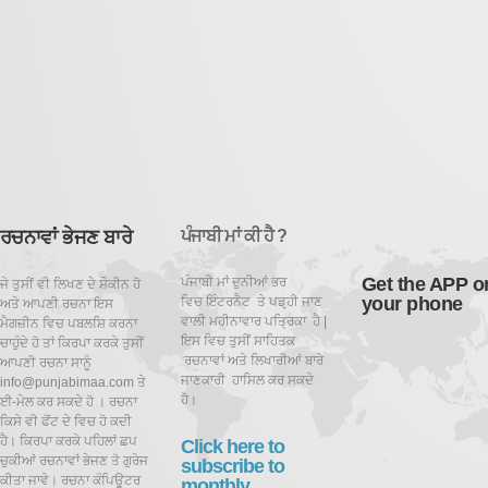
ਰਚਨਾਵਾਂ ਭੇਜਣ ਬਾਰੇ
ਪੰਜਾਬੀ ਮਾਂ ਕੀ ਹੈ ?
Get the APP o
ਪੰਜਾਬੀ ਮਾਂ ਦੁਨੀਆਂ ਭਰ
ਜੇ ਤੁਸੀਂ ਵੀ ਲਿਖਣ ਦੇ ਸ਼ੌਕੀਨ ਹੋ
your phone
ਵਿਚ ਇੰਟਰਨੈਟ ਤੇ ਪਡ਼੍ਹੀ ਜਾਣ
ਅਤੇ ਆਪਣੀ ਰਚਨਾ ਇਸ
ਵਾਲੀ ਮਹੀਨਾਵਾਰ ਪਤ੍ਰਿਕਾ ਹੈ |
ਮੈਗਜ਼ੀਨ ਵਿਚ ਪਬਲਸ਼ਿ ਕਰਨਾ
ਇਸ ਵਿਚ ਤੁਸੀਂ ਸਾਹਿਤਕ
ਚਾਹੁੰਦੇ ਹੋ ਤਾਂ ਕਿਰਪਾ ਕਰਕੇ ਤੁਸੀਂ
ਰਚਨਾਵਾਂ ਅਤੇ ਲਿਖਾਰੀਆਂ ਬਾਰੇ
ਆਪਣੀ ਰਚਨਾ ਸਾਨੂੰ
ਜਾਣਕਾਰੀ ਹਾਸਿਲ ਕਰ ਸਕਦੇ
info@punjabimaa.com ਤੇ
ਹੋ।
ਈ-ਮੇਲ ਕਰ ਸਕਦੇ ਹੋ । ਰਚਨਾ
ਕਿਸੇ ਵੀ ਫੋਂਟ ਦੇ ਵਿਚ ਹੋ ਕਦੀ
ਹੈ। ਕਿਰਪਾ ਕਰਕੇ ਪਹਿਲਾਂ ਛਪ
Click here to
ਚੁਕੀਆਂ ਰਚਨਾਵਾਂ ਭੇਜਣ ਤੋ ਗੁਰੇਜ
subscribe to
ਕੀਤਾ ਜਾਵੇ। ਰਚਨਾ ਕੰਪਿਊਟਰ
monthly