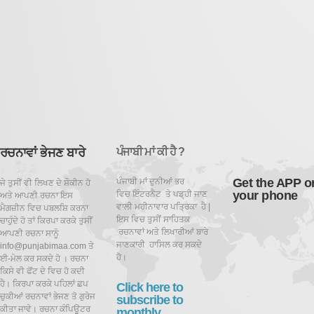
ਰਚਨਾਵਾਂ ਭੇਜਣ ਬਾਰੇ
ਪੰਜਾਬੀ ਮਾਂ ਕੀ ਹੈ ?
Get the APP o
ਪੰਜਾਬੀ ਮਾਂ ਦੁਨੀਆਂ ਭਰ
ਜੇ ਤੁਸੀਂ ਵੀ ਲਿਖਣ ਦੇ ਸ਼ੌਕੀਨ ਹੋ
your phone
ਵਿਚ ਇੰਟਰਨੈਟ ਤੇ ਪਡ਼੍ਹੀ ਜਾਣ
ਅਤੇ ਆਪਣੀ ਰਚਨਾ ਇਸ
ਵਾਲੀ ਮਹੀਨਾਵਾਰ ਪਤ੍ਰਿਕਾ ਹੈ |
ਮੈਗਜ਼ੀਨ ਵਿਚ ਪਬਲਸ਼ਿ ਕਰਨਾ
ਇਸ ਵਿਚ ਤੁਸੀਂ ਸਾਹਿਤਕ
ਚਾਹੁੰਦੇ ਹੋ ਤਾਂ ਕਿਰਪਾ ਕਰਕੇ ਤੁਸੀਂ
ਰਚਨਾਵਾਂ ਅਤੇ ਲਿਖਾਰੀਆਂ ਬਾਰੇ
ਆਪਣੀ ਰਚਨਾ ਸਾਨੂੰ
ਜਾਣਕਾਰੀ ਹਾਸਿਲ ਕਰ ਸਕਦੇ
info@punjabimaa.com ਤੇ
ਹੋ।
ਈ-ਮੇਲ ਕਰ ਸਕਦੇ ਹੋ । ਰਚਨਾ
ਕਿਸੇ ਵੀ ਫੋਂਟ ਦੇ ਵਿਚ ਹੋ ਕਦੀ
ਹੈ। ਕਿਰਪਾ ਕਰਕੇ ਪਹਿਲਾਂ ਛਪ
Click here to
ਚੁਕੀਆਂ ਰਚਨਾਵਾਂ ਭੇਜਣ ਤੋ ਗੁਰੇਜ
subscribe to
ਕੀਤਾ ਜਾਵੇ। ਰਚਨਾ ਕੰਪਿਊਟਰ
monthly