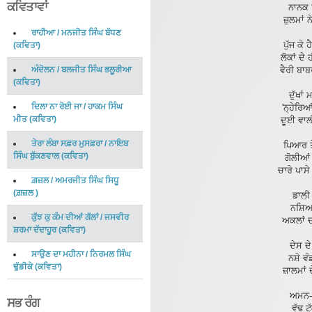
ਕਵਿਤਾਵਾਂ
ਨਾਨਕ 
ਜ਼ੁਲਮਾਂ ਨ
ਰਾਹੀਆ
/
ਮਨਜੀਤ ਸਿੰਘ ਬੱਧਣ
ਪੁੱਜ ਕੇ
(
ਕਵਿਤਾ
)
ਲੋਕਾਂ ਦੇ 
ਅੰਦੋਲਨ
/
ਬਲਜੀਤ ਸਿੰਘ ਭਲੂਰੀਆ
ਵੈਰੀ ਬਾਬ
(
ਕਵਿਤਾ
)
ਦੁੱਖਾਂ
ਦਿਲਾ ਨਾ ਰੋਈ ਜਾ
/
ਹਾਕਮ ਸਿੰਘ
'ਨ੍ਹੇਰਿ
ਮੀਤ
(
ਕਵਿਤਾ
)
ਦੂਈ ਵਾਲੀ
ਤੇਰਾ ਲੰਬਾ ਸਫ਼ਰ ਮੁਸਫ਼ਰਾ
/
ਨਾਇਬ
ਪਿਆਰ ਤੇ
ਸਿੰਘ ਬੁੱਕਣਵਾਲ
(
ਕਵਿਤਾ
)
ਗੋਲੀਆਂ 
ਚਾਰੇ ਪਾਸ
ਗ਼ਜ਼ਲ
/
ਅਮਰਜੀਤ ਸਿੰਘ ਸਿਧੂ
(
ਗ਼ਜ਼ਲ
)
ਡਾਲੀ ਨ
ਨਸ਼ਿਆਂ
ਕੁੱਝ ਕੁ ਕੰਮ ਦੀਆਂ ਗੱਲਾਂ
/
ਜਸਵੀਰ
ਅਕਲਾਂ 
ਸ਼ਰਮਾ ਦੱਦਾਹੂਰ
(
ਕਵਿਤਾ
)
ਦੇਸ ਦੇ
ਸਾਉਣ ਦਾ ਮਹੀਨਾ
/
ਨਿਰਮਲ ਸਿੰਘ
ਨਸ਼ੇ ਵ
ਢੁੱਡੀਕੇ
(
ਕਵਿਤਾ
)
ਜ਼ਾਲਮਾਂ 
ਅਮਨ-ਅ
ਸਭ ਰੰਗ
ਵੱਢ ਟ