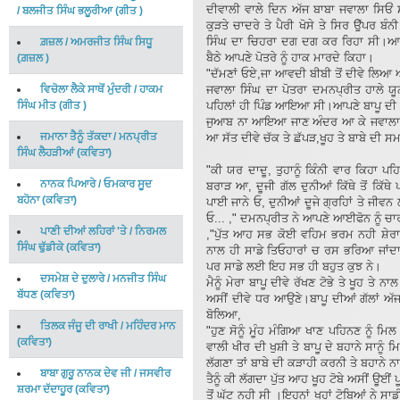
ਦੀਵਾਲੀ ਵਾਲੇ ਦਿਨ ਅੱਜ ਬਾਬਾ ਜਵਾਲਾ ਸਿਓਂ
/
ਬਲਜੀਤ ਸਿੰਘ ਭਲੂਰੀਆ
(
ਗੀਤ
)
ਕੁੜਤੇ ਚਾਦਰੇ ਤੇ ਪੈਰੀ ਖੋਸੇ ਤੇ ਸਿਰ ਉੁੱਪਰ ਬ
ਸਿੰਘ ਦਾ ਚਿਹਰਾ ਦਗ ਦਗ ਕਰ ਰਿਹਾ ਸੀ।ਆਥਣੇ ਜ
ਗ਼ਜ਼ਲ
/
ਅਮਰਜੀਤ ਸਿੰਘ ਸਿਧੂ
ਬੈਠੇ ਆਪਣੇ ਪੋਤਰੇ ਨੂੰ ਹਾਕ ਮਾਰਦੇ ਕਿਹਾ।
(
ਗ਼ਜ਼ਲ
)
"ਦੱਮਣਾਂ ਓਏ,ਜਾ ਆਵਦੀ ਬੀਬੀ ਤੋਂ ਦੀਵੇ ਲਿਆ ਆ
ਵਿਚੋਲਾ ਲੈਕੇ ਸਾਥੋਂ ਮੁੰਦਰੀ
/
ਹਾਕਮ
ਜਵਾਲਾ ਸਿੰਘ ਦਾ ਪੋਤਰਾ ਦਮਨਪ੍ਰੀਤ ਹਾਲੇ ਯ
ਸਿੰਘ ਮੀਤ
(
ਗੀਤ
)
ਪਹਿਲਾਂ ਹੀ ਪਿੰਡ ਆਇਆ ਸੀ।ਆਪਣੇ ਬਾਪੂ ਦੀ ਗ
ਜੁਆਬ ਨਾ ਆਇਆ ਜਾਣ ਅੰਦਰ ਆ ਕੇ ਜਵਾਲਾ ਸਿੰ
ਜਮਾਨਾ ਤੈਨੂੰ ਤੱਕਦਾ
/
ਮਨਪ੍ਰੀਤ
ਆ ਸੱਤ ਦੀਵੇ ਚੱਕ ਤੇ ਛੱਪੜ,ਖੂਹ ਤੇ ਬਾਬੇ ਦੀ 
ਸਿੰਘ ਲੈਹੜੀਆਂ
(
ਕਵਿਤਾ
)
"ਕੀ ਯਰ ਦਾਦੂ, ਤੁਹਾਨੂੰ ਕਿੰਨੀ ਵਾਰ ਕਿਹਾ 
ਨਾਨਕ ਪਿਆਰੇ
/
ਓਮਕਾਰ ਸੂਦ
ਬਰਾੜ ਆ, ਦੂਜੀ ਗੱਲ ਦੁਨੀਆਂ ਕਿੱਥੇ ਤੋਂ ਕਿੱ
ਬਹੋਨਾ
(
ਕਵਿਤਾ
)
ਪਾਈ ਜਾਨੇ ਓ, ਦੁਨੀਆਂ ਦੂਜੇ ਗ੍ਰਹਿਾਂ ਤੇ ਜੀਵਨ 
ਓ... ," ਦਮਨਪ੍ਰੀਤ ਨੇ ਆਪਣੇ ਆਈਫੋਨ ਨੂੰ ਚਾ
ਪਾਣੀ ਦੀਆਂ ਲਹਿਰਾਂ 'ਤੇ
/
ਨਿਰਮਲ
,"ਪੁੱਤ ਆਹ ਸਭ ਕੋਈ ਵਹਿਮ ਭਰਮ ਨਹੀ ਸ਼ੇਰਾ।
ਸਿੰਘ ਢੁੱਡੀਕੇ
(
ਕਵਿਤਾ
)
ਨਾਲ ਹੀ ਸਾਡੇ ਤਿਓਹਾਰਾਂ ਚ ਰਸ ਭਰਿਆ ਜਾਂਦਾ।
ਪਰ ਸਾਡੇ ਲਈ ਇਹ ਸਭ ਹੀ ਬਹੁਤ ਕੁਝ ਨੇ।
ਦਸਮੇਸ਼ ਦੇ ਦੁਲਾਰੇ
/
ਮਨਜੀਤ ਸਿੰਘ
ਮੈਨੂੰ ਮੇਰਾ ਬਾਪੂ ਦੀਵੇ ਰੱਖਣ ਟੋਭੇ ਤੇ ਖੂਹ ਤੇ ਨ
ਬੱਧਣ
(
ਕਵਿਤਾ
)
ਅਸੀਂ ਦੀਵੇ ਧਰ ਆਉਣੇ।ਬਾਪੂ ਦੀਆਂ ਗੱਲਾਂ ਅ
ਬੋਲਿਆ,
ਤਿਲਕ ਜੰਜੂ ਦੀ ਰਾਖੀ
/
ਮਹਿੰਦਰ ਮਾਨ
"ਹੁਣ ਸੋਨੂੰ ਮੂੰਹ ਮੰਗਿਆ ਖਾਣ ਪਹਿਨਣ ਨੂੰ ਮਿ
(
ਕਵਿਤਾ
)
ਵਾਲੀ ਖੀਰ ਦੀ ਖੁਸ਼ੀ ਤੇ ਬਾਪੂ ਦੇ ਬਹਾਨੇ ਸਾਨੂੰ 
ਲੱਗਣਾ ਤਾਂ ਬਾਬੇ ਦੀ ਕੜਾਹੀ ਕਰਨੀ ਤੇ ਬਹਾਨੇ ਨਾਲ
ਬਾਬਾ ਗੁਰੂ ਨਾਨਕ ਦੇਵ ਜੀ
/
ਜਸਵੀਰ
ਤੈਨੂੰ ਕੀ ਲੱਗਦਾ ਪੁੱਤ ਆਹ ਖੂਹ ਟੋਬੇ ਅਸੀਂ ਊਈਂ
ਸ਼ਰਮਾ ਦੱਦਾਹੂਰ
(
ਕਵਿਤਾ
)
ਤੋਂ ਘੱਟ ਨਹੀ ਸੀ ।ਇਹਨਾਂ ਖੂਹਾਂ ਟੋਬਿਆਂ ਨੇ ਸਾ