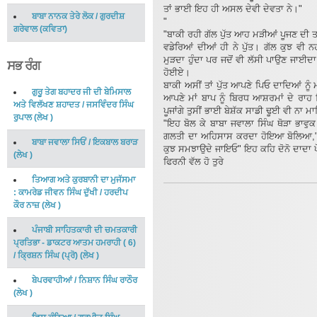
ਤਾਂ ਭਾਈ ਇਹ ਹੀ ਅਸਲ ਦੇਵੀ ਦੇਵਤਾ ਨੇ।"
ਬਾਬਾ ਨਾਨਕ ਤੇਰੇ ਲੋਕ
/
ਗੁਰਦੀਸ਼
"
ਗਰੇਵਾਲ
(
ਕਵਿਤਾ
)
"ਬਾਕੀ ਰਹੀ ਗੱਲ ਪੁੱਤ ਆਹ ਮੜੀਆਂ ਪੂਜਣ ਦੀ 
ਵਡੇਰਿਆਂ ਦੀਆਂ ਹੀ ਨੇ ਪੁੱਤ। ਗੱਲ ਕੁਝ ਵੀ
ਮੁੜਦਾ ਹੁੰਦਾ ਪਰ ਜਦੋਂ ਵੀ ਲੱਸੀ ਪਾਉਣ ਜਾਈ
ਸਭ ਰੰਗ
ਹੋਈਏ।
ਬਾਕੀ ਅਸੀਂ ਤਾਂ ਪੁੱਤ ਆਪਣੇ ਪਿਓ ਦਾਦਿਆਂ ਨੂੰ
ਗੁਰੂ ਤੇਗ ਬਹਾਦਰ ਜੀ ਦੀ ਬੇਮਿਸਾਲ
ਆਪਣੇ ਮਾਂ ਬਾਪ ਨੂੰ ਬਿਰਧ ਆਸ਼ਰਮਾਂ ਦੇ ਰਾਹ
ਅਤੇ ਵਿਲੱਖਣ ਸ਼ਹਾਦਤ
/
ਜਸਵਿੰਦਰ ਸਿੰਘ
ਪੂਜਾਂਗੇ ਤੁਸੀਂ ਭਾਈ ਬੇਸ਼ੱਕ ਸਾਡੀ ਢੂਈ ਵੀ ਨਾ 
ਰੁਪਾਲ
(
ਲੇਖ
)
"ਇਹ ਬੋਲ ਕੇ ਬਾਬਾ ਜਵਾਲਾ ਸਿੰਘ ਥੋੜਾ ਭਾਵੁਕ 
ਗਲਤੀ ਦਾ ਅਹਿਸਾਸ ਕਰਦਾ ਹੋਇਆ ਬੋਲਿਆ,"ਚੱਲੋ
ਬਾਬਾ ਜਵਾਲਾ ਸਿਓਂ
/
ਇਕਬਾਲ ਬਰਾੜ
ਕੁਝ ਸਮਝਾਉਦੇ ਜਾਇਓ" ਇਹ ਕਹਿ ਦੋਨੋ ਦਾਦਾ ਪੋਤਾ
(
ਲੇਖ
)
ਫਿਰਨੀ ਵੱਲ ਹੋ ਤੁਰੇ
ਤਿਆਗ ਅਤੇ ਕੁਰਬਾਨੀ ਦਾ ਮੁਜੱਸਮਾ
: ਕਾਮਰੇਡ ਜੀਵਨ ਸਿੰਘ ਦੁੱਖੀ
/
ਹਰਦੀਪ
ਕੌਰ ਨਾਜ਼
(
ਲੇਖ
)
ਪੰਜਾਬੀ ਸਾਹਿਤਕਾਰੀ ਦੀ ਚਮਤਕਾਰੀ
ਪ੍ਰਤਿਭਾ - ਡਾਕਟਰ ਆਤਮ ਹਮਰਾਹੀ ( 6)
/
ਕ੍ਰਿਸ਼ਨ ਸਿੰਘ (ਪ੍ਰੋ)
(
ਲੇਖ
)
ਬੇਪਰਵਾਹੀਆਂ
/
ਨਿਸ਼ਾਨ ਸਿੰਘ ਰਾਠੌਰ
(
ਲੇਖ
)