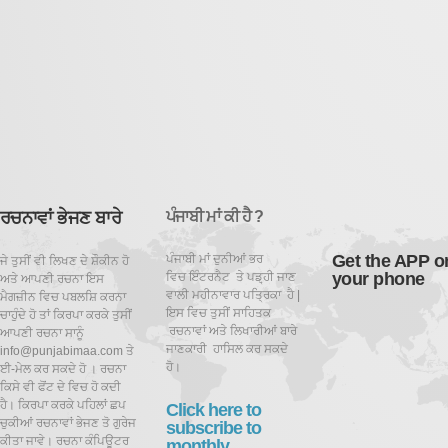
ਰਚਨਾਵਾਂ ਭੇਜਣ ਬਾਰੇ
ਪੰਜਾਬੀ ਮਾਂ ਕੀ ਹੈ ?
Get the APP o
ਪੰਜਾਬੀ ਮਾਂ ਦੁਨੀਆਂ ਭਰ
ਜੇ ਤੁਸੀਂ ਵੀ ਲਿਖਣ ਦੇ ਸ਼ੌਕੀਨ ਹੋ
your phone
ਵਿਚ ਇੰਟਰਨੈਟ ਤੇ ਪਡ਼੍ਹੀ ਜਾਣ
ਅਤੇ ਆਪਣੀ ਰਚਨਾ ਇਸ
ਵਾਲੀ ਮਹੀਨਾਵਾਰ ਪਤ੍ਰਿਕਾ ਹੈ |
ਮੈਗਜ਼ੀਨ ਵਿਚ ਪਬਲਸ਼ਿ ਕਰਨਾ
ਇਸ ਵਿਚ ਤੁਸੀਂ ਸਾਹਿਤਕ
ਚਾਹੁੰਦੇ ਹੋ ਤਾਂ ਕਿਰਪਾ ਕਰਕੇ ਤੁਸੀਂ
ਰਚਨਾਵਾਂ ਅਤੇ ਲਿਖਾਰੀਆਂ ਬਾਰੇ
ਆਪਣੀ ਰਚਨਾ ਸਾਨੂੰ
ਜਾਣਕਾਰੀ ਹਾਸਿਲ ਕਰ ਸਕਦੇ
info@punjabimaa.com ਤੇ
ਹੋ।
ਈ-ਮੇਲ ਕਰ ਸਕਦੇ ਹੋ । ਰਚਨਾ
ਕਿਸੇ ਵੀ ਫੋਂਟ ਦੇ ਵਿਚ ਹੋ ਕਦੀ
ਹੈ। ਕਿਰਪਾ ਕਰਕੇ ਪਹਿਲਾਂ ਛਪ
Click here to
ਚੁਕੀਆਂ ਰਚਨਾਵਾਂ ਭੇਜਣ ਤੋ ਗੁਰੇਜ
subscribe to
ਕੀਤਾ ਜਾਵੇ। ਰਚਨਾ ਕੰਪਿਊਟਰ
monthly