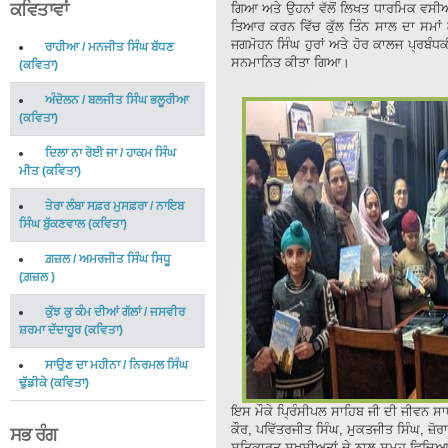
ਕਵਿਤਾਵਾਂ
ਗਿਆ ਅਤੇ ਉਹਨਾਂ ਵੱਲੋਂ ਲਿਖਤ ਧਾਰਮਿਕ ਵਸੀ
ਤਿਆਰ ਕਰਨ ਵਿੱਚ ਕੁੱਲ ਤਿੰਨ ਸਾਲ ਦਾ ਸਮਾਂ 
ਜਗਮੋਹਨ ਸਿੰਘ ਹੁਰਾਂ ਅਤੇ ਹੋਰ ਕਾਲਜ ਪ੍ਰਬੰਧਕੀ 
ਰਾਹੀਆ
/
ਮਨਜੀਤ ਸਿੰਘ ਬੱਧਣ
ਸਨਮਾਨਿਤ ਕੀਤਾ ਗਿਆ।
(
ਕਵਿਤਾ
)
ਅੰਦੋਲਨ
/
ਬਲਜੀਤ ਸਿੰਘ ਭਲੂਰੀਆ
(
ਕਵਿਤਾ
)
ਦਿਲਾ ਨਾ ਰੋਈ ਜਾ
/
ਹਾਕਮ ਸਿੰਘ
ਮੀਤ
(
ਕਵਿਤਾ
)
ਤੇਰਾ ਲੰਬਾ ਸਫ਼ਰ ਮੁਸਫ਼ਰਾ
/
ਨਾਇਬ
ਸਿੰਘ ਬੁੱਕਣਵਾਲ
(
ਕਵਿਤਾ
)
ਗ਼ਜ਼ਲ
/
ਅਮਰਜੀਤ ਸਿੰਘ ਸਿਧੂ
(
ਗ਼ਜ਼ਲ
)
ਕੁੱਝ ਕੁ ਕੰਮ ਦੀਆਂ ਗੱਲਾਂ
/
ਜਸਵੀਰ
ਸ਼ਰਮਾ ਦੱਦਾਹੂਰ
(
ਕਵਿਤਾ
)
ਸਾਉਣ ਦਾ ਮਹੀਨਾ
/
ਨਿਰਮਲ ਸਿੰਘ
ਢੁੱਡੀਕੇ
(
ਕਵਿਤਾ
)
ਇਸ ਮੌਕੇ ਪ੍ਰਿੰਸੀਪਲ ਸਾਹਿਬ ਜੀ ਦੀ ਜੀਵਨ ਸਾ
ਕੌਰ, ਪਵਿੱਤਰਜੀਤ ਸਿੰਘ, ਮੁਕਤਜੀਤ ਸਿੰਘ, ਜ਼ੋਰ
ਸਭ ਰੰਗ
ਸਤਿਕਾਰਤ ਸ਼ਖ਼ਸੀਅਤਾਂ ਦੇ ਨਾਲ ਸਮੂਹ ਵਿਦਿ