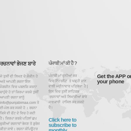
ਰਚਨਾਵਾਂ ਭੇਜਣ ਬਾਰੇ
ਪੰਜਾਬੀ ਮਾਂ ਕੀ ਹੈ ?
Get the APP o
ਪੰਜਾਬੀ ਮਾਂ ਦੁਨੀਆਂ ਭਰ
ਜੇ ਤੁਸੀਂ ਵੀ ਲਿਖਣ ਦੇ ਸ਼ੌਕੀਨ ਹੋ
your phone
ਵਿਚ ਇੰਟਰਨੈਟ ਤੇ ਪਡ਼੍ਹੀ ਜਾਣ
ਅਤੇ ਆਪਣੀ ਰਚਨਾ ਇਸ
ਵਾਲੀ ਮਹੀਨਾਵਾਰ ਪਤ੍ਰਿਕਾ ਹੈ |
ਮੈਗਜ਼ੀਨ ਵਿਚ ਪਬਲਸ਼ਿ ਕਰਨਾ
ਇਸ ਵਿਚ ਤੁਸੀਂ ਸਾਹਿਤਕ
ਚਾਹੁੰਦੇ ਹੋ ਤਾਂ ਕਿਰਪਾ ਕਰਕੇ ਤੁਸੀਂ
ਰਚਨਾਵਾਂ ਅਤੇ ਲਿਖਾਰੀਆਂ ਬਾਰੇ
ਆਪਣੀ ਰਚਨਾ ਸਾਨੂੰ
ਜਾਣਕਾਰੀ ਹਾਸਿਲ ਕਰ ਸਕਦੇ
info@punjabimaa.com ਤੇ
ਹੋ।
ਈ-ਮੇਲ ਕਰ ਸਕਦੇ ਹੋ । ਰਚਨਾ
ਕਿਸੇ ਵੀ ਫੋਂਟ ਦੇ ਵਿਚ ਹੋ ਕਦੀ
ਹੈ। ਕਿਰਪਾ ਕਰਕੇ ਪਹਿਲਾਂ ਛਪ
Click here to
ਚੁਕੀਆਂ ਰਚਨਾਵਾਂ ਭੇਜਣ ਤੋ ਗੁਰੇਜ
subscribe to
ਕੀਤਾ ਜਾਵੇ। ਰਚਨਾ ਕੰਪਿਊਟਰ
monthly