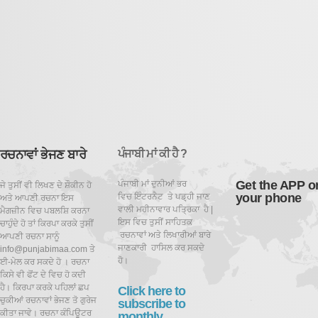
ਰਚਨਾਵਾਂ ਭੇਜਣ ਬਾਰੇ
ਪੰਜਾਬੀ ਮਾਂ ਕੀ ਹੈ ?
Get the APP o
ਪੰਜਾਬੀ ਮਾਂ ਦੁਨੀਆਂ ਭਰ
ਜੇ ਤੁਸੀਂ ਵੀ ਲਿਖਣ ਦੇ ਸ਼ੌਕੀਨ ਹੋ
your phone
ਵਿਚ ਇੰਟਰਨੈਟ ਤੇ ਪਡ਼੍ਹੀ ਜਾਣ
ਅਤੇ ਆਪਣੀ ਰਚਨਾ ਇਸ
ਵਾਲੀ ਮਹੀਨਾਵਾਰ ਪਤ੍ਰਿਕਾ ਹੈ |
ਮੈਗਜ਼ੀਨ ਵਿਚ ਪਬਲਸ਼ਿ ਕਰਨਾ
ਇਸ ਵਿਚ ਤੁਸੀਂ ਸਾਹਿਤਕ
ਚਾਹੁੰਦੇ ਹੋ ਤਾਂ ਕਿਰਪਾ ਕਰਕੇ ਤੁਸੀਂ
ਰਚਨਾਵਾਂ ਅਤੇ ਲਿਖਾਰੀਆਂ ਬਾਰੇ
ਆਪਣੀ ਰਚਨਾ ਸਾਨੂੰ
ਜਾਣਕਾਰੀ ਹਾਸਿਲ ਕਰ ਸਕਦੇ
info@punjabimaa.com ਤੇ
ਹੋ।
ਈ-ਮੇਲ ਕਰ ਸਕਦੇ ਹੋ । ਰਚਨਾ
ਕਿਸੇ ਵੀ ਫੋਂਟ ਦੇ ਵਿਚ ਹੋ ਕਦੀ
ਹੈ। ਕਿਰਪਾ ਕਰਕੇ ਪਹਿਲਾਂ ਛਪ
Click here to
ਚੁਕੀਆਂ ਰਚਨਾਵਾਂ ਭੇਜਣ ਤੋ ਗੁਰੇਜ
subscribe to
ਕੀਤਾ ਜਾਵੇ। ਰਚਨਾ ਕੰਪਿਊਟਰ
monthly