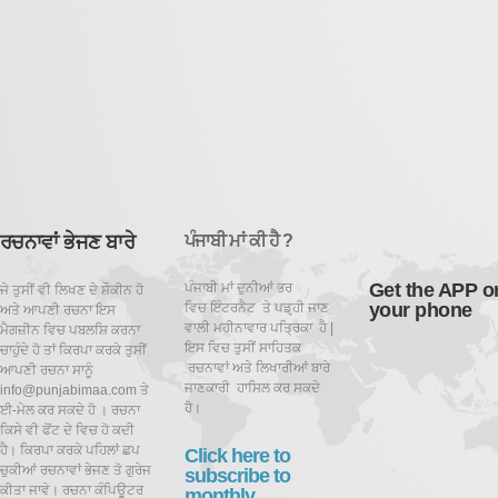
ਰਚਨਾਵਾਂ ਭੇਜਣ ਬਾਰੇ
ਪੰਜਾਬੀ ਮਾਂ ਕੀ ਹੈ ?
Get the APP o
ਪੰਜਾਬੀ ਮਾਂ ਦੁਨੀਆਂ ਭਰ
ਜੇ ਤੁਸੀਂ ਵੀ ਲਿਖਣ ਦੇ ਸ਼ੌਕੀਨ ਹੋ
your phone
ਵਿਚ ਇੰਟਰਨੈਟ ਤੇ ਪਡ਼੍ਹੀ ਜਾਣ
ਅਤੇ ਆਪਣੀ ਰਚਨਾ ਇਸ
ਵਾਲੀ ਮਹੀਨਾਵਾਰ ਪਤ੍ਰਿਕਾ ਹੈ |
ਮੈਗਜ਼ੀਨ ਵਿਚ ਪਬਲਸ਼ਿ ਕਰਨਾ
ਇਸ ਵਿਚ ਤੁਸੀਂ ਸਾਹਿਤਕ
ਚਾਹੁੰਦੇ ਹੋ ਤਾਂ ਕਿਰਪਾ ਕਰਕੇ ਤੁਸੀਂ
ਰਚਨਾਵਾਂ ਅਤੇ ਲਿਖਾਰੀਆਂ ਬਾਰੇ
ਆਪਣੀ ਰਚਨਾ ਸਾਨੂੰ
ਜਾਣਕਾਰੀ ਹਾਸਿਲ ਕਰ ਸਕਦੇ
info@punjabimaa.com ਤੇ
ਹੋ।
ਈ-ਮੇਲ ਕਰ ਸਕਦੇ ਹੋ । ਰਚਨਾ
ਕਿਸੇ ਵੀ ਫੋਂਟ ਦੇ ਵਿਚ ਹੋ ਕਦੀ
ਹੈ। ਕਿਰਪਾ ਕਰਕੇ ਪਹਿਲਾਂ ਛਪ
Click here to
ਚੁਕੀਆਂ ਰਚਨਾਵਾਂ ਭੇਜਣ ਤੋ ਗੁਰੇਜ
subscribe to
ਕੀਤਾ ਜਾਵੇ। ਰਚਨਾ ਕੰਪਿਊਟਰ
monthly