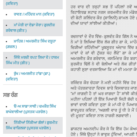
(
ਕਵਿਤਾ
)
ਹਰ ਵਾਰ ਦੀ ਤਰ੍ਹਾਂ ਸਭ ਤੋਂ ਪਹਿਲਾਂ ਨਵ
ਰਿਟਾਇਰਡ ਸਟਾਫ ਨਰਸ ਕਰਮਜੀਤ ਕੌਰ ਮੰਡੇਰ, 
ਰਾਵਣ
/
ਮਹਿੰਦਰ ਮਾਨ
(
ਕਵਿਤਾ
)
ਦੀ ਬੇਟੀ ਸ਼ਲਿੰਦਰ ਕੌਰ (ਸ਼ਾਲਿਨੀ) ਸ਼ਾਮਲ ਹੋ
ਦੀਆਂ ਯਾਦਾਂ ਸਾਂਝੀਆਂ ਕੀਤੀਆਂ।
ਮਾਂ ਮੇਰੀ ਦਾ ਏਡਾ ਜੇਰਾ
/
ਗੁਰਦੀਸ਼
ਗਰੇਵਾਲ
(
ਗੀਤ
)
ਰਚਨਾਵਾਂ ਦੇ ਦੌਰ ਵਿੱਚ- ਕੁਲਵੰਤ ਕੌਰ ਗਿੱਲ ਨੇ ਆ
ਖ਼ਾਹਿਸ਼
/
ਅਮਰਜੀਤ ਸਿੰਘ ਦਸੂਹਾ
ਨੇ ਮਾਂ ਤੇ ਲਿਖਿਆ ਇੱਕ ਲੋਕ ਗੀਤ ਗਾ ਕੇ, ਮਾਹੌ
(
ਗ਼ਜ਼ਲ
)
ਚਿੜੀਆਂ ਰਹਿੰਦੀਆਂ” ਖੂਬਸੂਰਤ ਅੰਦਾਜ਼ ਵਿੱ
ਮਾਵਾਂ ਦੇ ਕਾਂ ਵੀ ਟੁੱਕੜ ਖੋਹ ਲੈਂਦੇ” ਗਾ ਕੇ
ਜਿੱਥੇ ਮਰਜ਼ੀ ਰਪਟ ਲਿਖਾ ਦੋ
/
ਹਾਕਮ
ਅਮਰਜੀਤ ਕੌਰ ਗਰੇਵਾਲ, ਜਸਮਿੰਦਰ ਕੌਰ ਬਰਾੜ,
ਸਿੰਘ ਮੀਤ
(
ਗੀਤ
)
ਸੁਰਜੀਤ ਢਿੱਲੋਂ ਨੇ ਵੀ ਬੋਲੀਆਂ ਅਤੇ ਲੋਕ ਗੀਤ
ਕਹਾਣੀ ਸੁਣਾ ਦਰਸਾਇਆ ਕਿ ਮਾਂ ਦੀ ਮਮਤਾ ਕੇਵਲ 
ਰੁੱਖ
/
ਅਮਰਜੀਤ ਟਾਂਡਾ (ਡਾ.)
(
ਕਵਿਤਾ
)
ਰਜਿੰਦਰ ਕੌਰ ਚੋਹਕਾ ਨੇ ਮਈ ਮਹੀਨੇ ਵਿੱਚ ਹੋਰ
ਅਤੇ ਪੱਤਰਕਾਰਤਾ ਦਿਵਸ ਬਾਰੇ ਵਿਸਥਾਰਤ ਜਾਣਕ
“ਮਾਂ ਜਾਗਦੀ ਹੈ ਤਾਂ ਘਰ ਜਾਗਦਾ ਹੈ” ਸਾਂਝੀ 
ਸਭ ਰੰਗ
ਮਹੀਨਾ ਪਹਿਲਾਂ ਹੀ ਇੱਕ ਪਿਆਰੀ ਜਿਹੀ ਬੱਚੀ ਰ
ਭਾਵਾਂ ਵਾਲੀ ਕਵਿਤਾ ਸੁਣਾ ਕੇ ਮਾਂ-ਧੀ ਦੇ ਪਿਆ
ੳ-ਅ ਸਾਡਾ ਸਾਥੀ
/
ਚਮਕੌਰ ਸਿੰਘ
ਭਾਵਪੂਰਤ ਕਵਿਤਾ, “ਅਗਲੀ ਵਾਰ ਤੂੰ ਧੀ ਤੇ ਮੈਂ ਤ
ਬਾਘੇਵਾਲੀਆ
(
ਪੁਸਤਕ ਪੜਚੋਲ
)
ਦੀ ਮੂਰਤ” ਕਵਿਤਾ ਨਾਲ ਹਾਜ਼ਰੀ ਲਗਵਾਈ।
ਨਿੱਕੀਆਂ ਨਿੱਕੀਆ ਗੱਲਾਂ
/
ਗੁਰਮੀਤ
ਸਿੰਘ ਫਾਜ਼ਿਲਕਾ
(
ਪੁਸਤਕ ਪੜਚੋਲ
)
ਡਾਕਟਰ ਅਮਨਦੀਪ ਕੌਰ ਜੋ ਕਿ ਇੱਕ ਹੋਮ ਕੇਅਰ 
ਹੋਏ। ਜਿੱਥੇ ਉਨ੍ਹਾਂ ਨੇ ਭਾਵੁਕ ਹੁੰਦਿਆਂ, ਆਪਣੀ 