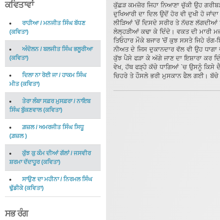
ਕਵਿਤਾਵਾਂ
ਕੁੱਛੜ ਕਮਜ਼ੋਰ ਜਿਹਾ ਨਿਆਣਾ ਚੁੱਕੀ ਉਹ ਗਰੀ
ਦੁਖਿਆਰੀ ਦਾ ਦਿਲ ਉਦੋਂ ਹੋਰ ਵੀ ਦੁਖੀ ਹੋ ਜਾਂਦਾ
ਲੀੜਿਆਂ 'ਚੋਂ ਦਿਸਦੇ ਸਰੀਰ ਤੇ ਨੱਚਣ ਲੱਗਦੀਆਂ 
ਰਾਹੀਆ
/
ਮਨਜੀਤ ਸਿੰਘ ਬੱਧਣ
ਲੇਲ੍ਹੜੀਆਂ ਕਢਾ ਕੇ ਦਿੰਦੇ। ਵਕਤ ਦੀ ਮਾਰੀ ਮਜ
(
ਕਵਿਤਾ
)
ਤਿਓਹਾਰ ਮੌਕੇ ਬਜਾਰ 'ਚੋਂ ਕੁਝ ਸਸਤੇ ਜਿਹੇ ਰੰ
ਅੰਦੋਲਨ
/
ਬਲਜੀਤ ਸਿੰਘ ਭਲੂਰੀਆ
ਨੀਅਤ ਦੇ ਜਿਸ ਦੁਕਾਨਦਾਰ ਵੱਲ ਵੀ ਉਹ ਧਾਗਾ ਵਧਾਉ
(
ਕਵਿਤਾ
)
ਕੁੱਝ ਪੈਸੇ ਫੜਾ ਕੇ ਅੱਗੇ ਜਾਣ ਦਾ ਇਸ਼ਾਰਾ ਕਰ ਦ
ਵੇਖ, ਹੱਥ ਫੜ੍ਹੇ ਕੱਚੇ ਧਾਗਿਆਂ `ਚ ਉਸਨੂੰ ਕਿਸ
ਦਿਲਾ ਨਾ ਰੋਈ ਜਾ
/
ਹਾਕਮ ਸਿੰਘ
ਚਿਹਰੇ ਤੇ ਹੌਸਲੇ ਭਰੀ ਮੁਸਕਾਨ ਫੈਲ ਗਈ। ਬੱਚੇ
ਮੀਤ
(
ਕਵਿਤਾ
)
ਤੇਰਾ ਲੰਬਾ ਸਫ਼ਰ ਮੁਸਫ਼ਰਾ
/
ਨਾਇਬ
ਸਿੰਘ ਬੁੱਕਣਵਾਲ
(
ਕਵਿਤਾ
)
ਗ਼ਜ਼ਲ
/
ਅਮਰਜੀਤ ਸਿੰਘ ਸਿਧੂ
(
ਗ਼ਜ਼ਲ
)
ਕੁੱਝ ਕੁ ਕੰਮ ਦੀਆਂ ਗੱਲਾਂ
/
ਜਸਵੀਰ
ਸ਼ਰਮਾ ਦੱਦਾਹੂਰ
(
ਕਵਿਤਾ
)
ਸਾਉਣ ਦਾ ਮਹੀਨਾ
/
ਨਿਰਮਲ ਸਿੰਘ
ਢੁੱਡੀਕੇ
(
ਕਵਿਤਾ
)
ਸਭ ਰੰਗ