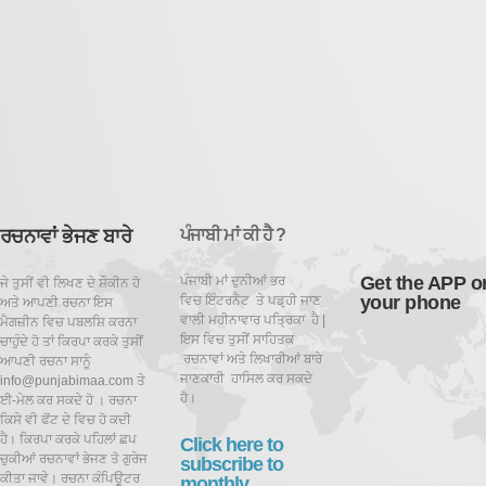
ਰਚਨਾਵਾਂ ਭੇਜਣ ਬਾਰੇ
ਪੰਜਾਬੀ ਮਾਂ ਕੀ ਹੈ ?
Get the APP o
ਪੰਜਾਬੀ ਮਾਂ ਦੁਨੀਆਂ ਭਰ
ਜੇ ਤੁਸੀਂ ਵੀ ਲਿਖਣ ਦੇ ਸ਼ੌਕੀਨ ਹੋ
your phone
ਵਿਚ ਇੰਟਰਨੈਟ ਤੇ ਪਡ਼੍ਹੀ ਜਾਣ
ਅਤੇ ਆਪਣੀ ਰਚਨਾ ਇਸ
ਵਾਲੀ ਮਹੀਨਾਵਾਰ ਪਤ੍ਰਿਕਾ ਹੈ |
ਮੈਗਜ਼ੀਨ ਵਿਚ ਪਬਲਸ਼ਿ ਕਰਨਾ
ਇਸ ਵਿਚ ਤੁਸੀਂ ਸਾਹਿਤਕ
ਚਾਹੁੰਦੇ ਹੋ ਤਾਂ ਕਿਰਪਾ ਕਰਕੇ ਤੁਸੀਂ
ਰਚਨਾਵਾਂ ਅਤੇ ਲਿਖਾਰੀਆਂ ਬਾਰੇ
ਆਪਣੀ ਰਚਨਾ ਸਾਨੂੰ
ਜਾਣਕਾਰੀ ਹਾਸਿਲ ਕਰ ਸਕਦੇ
info@punjabimaa.com ਤੇ
ਹੋ।
ਈ-ਮੇਲ ਕਰ ਸਕਦੇ ਹੋ । ਰਚਨਾ
ਕਿਸੇ ਵੀ ਫੋਂਟ ਦੇ ਵਿਚ ਹੋ ਕਦੀ
ਹੈ। ਕਿਰਪਾ ਕਰਕੇ ਪਹਿਲਾਂ ਛਪ
Click here to
ਚੁਕੀਆਂ ਰਚਨਾਵਾਂ ਭੇਜਣ ਤੋ ਗੁਰੇਜ
subscribe to
ਕੀਤਾ ਜਾਵੇ। ਰਚਨਾ ਕੰਪਿਊਟਰ
monthly