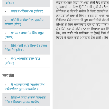
ਕੁੱਛੜ ਕਮਜ਼ੋਰ ਜਿਹਾ ਨਿਆਣਾ ਚੁੱਕੀ ਉਹ ਗਰੀ
(
ਕਵਿਤਾ
)
ਦੁਖਿਆਰੀ ਦਾ ਦਿਲ ਉਦੋਂ ਹੋਰ ਵੀ ਦੁਖੀ ਹੋ ਜਾਂਦਾ
ਲੀੜਿਆਂ 'ਚੋਂ ਦਿਸਦੇ ਸਰੀਰ ਤੇ ਨੱਚਣ ਲੱਗਦੀਆਂ 
ਰਾਵਣ
/
ਮਹਿੰਦਰ ਮਾਨ
(
ਕਵਿਤਾ
)
ਲੇਲ੍ਹੜੀਆਂ ਕਢਾ ਕੇ ਦਿੰਦੇ। ਵਕਤ ਦੀ ਮਾਰੀ ਮਜ
ਮਾਂ ਮੇਰੀ ਦਾ ਏਡਾ ਜੇਰਾ
/
ਗੁਰਦੀਸ਼
ਤਿਓਹਾਰ ਮੌਕੇ ਬਜਾਰ 'ਚੋਂ ਕੁਝ ਸਸਤੇ ਜਿਹੇ ਰੰ
ਗਰੇਵਾਲ
(
ਗੀਤ
)
ਨੀਅਤ ਦੇ ਜਿਸ ਦੁਕਾਨਦਾਰ ਵੱਲ ਵੀ ਉਹ ਧਾਗਾ ਵਧਾਉ
ਕੁੱਝ ਪੈਸੇ ਫੜਾ ਕੇ ਅੱਗੇ ਜਾਣ ਦਾ ਇਸ਼ਾਰਾ ਕਰ ਦ
ਖ਼ਾਹਿਸ਼
/
ਅਮਰਜੀਤ ਸਿੰਘ ਦਸੂਹਾ
ਵੇਖ, ਹੱਥ ਫੜ੍ਹੇ ਕੱਚੇ ਧਾਗਿਆਂ `ਚ ਉਸਨੂੰ ਕਿਸ
(
ਗ਼ਜ਼ਲ
)
ਚਿਹਰੇ ਤੇ ਹੌਸਲੇ ਭਰੀ ਮੁਸਕਾਨ ਫੈਲ ਗਈ। ਬੱਚੇ
ਜਿੱਥੇ ਮਰਜ਼ੀ ਰਪਟ ਲਿਖਾ ਦੋ
/
ਹਾਕਮ
ਸਿੰਘ ਮੀਤ
(
ਗੀਤ
)
ਰੁੱਖ
/
ਅਮਰਜੀਤ ਟਾਂਡਾ (ਡਾ.)
(
ਕਵਿਤਾ
)
ਸਭ ਰੰਗ
ੳ-ਅ ਸਾਡਾ ਸਾਥੀ
/
ਚਮਕੌਰ ਸਿੰਘ
ਬਾਘੇਵਾਲੀਆ
(
ਪੁਸਤਕ ਪੜਚੋਲ
)
ਨਿੱਕੀਆਂ ਨਿੱਕੀਆ ਗੱਲਾਂ
/
ਗੁਰਮੀਤ
ਸਿੰਘ ਫਾਜ਼ਿਲਕਾ
(
ਪੁਸਤਕ ਪੜਚੋਲ
)