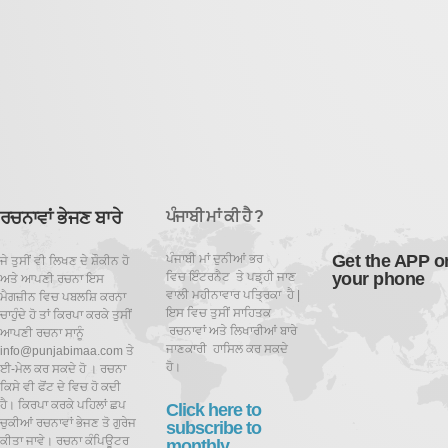
ਰਚਨਾਵਾਂ ਭੇਜਣ ਬਾਰੇ
ਪੰਜਾਬੀ ਮਾਂ ਕੀ ਹੈ ?
Get the APP o
ਪੰਜਾਬੀ ਮਾਂ ਦੁਨੀਆਂ ਭਰ
ਜੇ ਤੁਸੀਂ ਵੀ ਲਿਖਣ ਦੇ ਸ਼ੌਕੀਨ ਹੋ
your phone
ਵਿਚ ਇੰਟਰਨੈਟ ਤੇ ਪਡ਼੍ਹੀ ਜਾਣ
ਅਤੇ ਆਪਣੀ ਰਚਨਾ ਇਸ
ਵਾਲੀ ਮਹੀਨਾਵਾਰ ਪਤ੍ਰਿਕਾ ਹੈ |
ਮੈਗਜ਼ੀਨ ਵਿਚ ਪਬਲਸ਼ਿ ਕਰਨਾ
ਇਸ ਵਿਚ ਤੁਸੀਂ ਸਾਹਿਤਕ
ਚਾਹੁੰਦੇ ਹੋ ਤਾਂ ਕਿਰਪਾ ਕਰਕੇ ਤੁਸੀਂ
ਰਚਨਾਵਾਂ ਅਤੇ ਲਿਖਾਰੀਆਂ ਬਾਰੇ
ਆਪਣੀ ਰਚਨਾ ਸਾਨੂੰ
ਜਾਣਕਾਰੀ ਹਾਸਿਲ ਕਰ ਸਕਦੇ
info@punjabimaa.com ਤੇ
ਹੋ।
ਈ-ਮੇਲ ਕਰ ਸਕਦੇ ਹੋ । ਰਚਨਾ
ਕਿਸੇ ਵੀ ਫੋਂਟ ਦੇ ਵਿਚ ਹੋ ਕਦੀ
ਹੈ। ਕਿਰਪਾ ਕਰਕੇ ਪਹਿਲਾਂ ਛਪ
Click here to
ਚੁਕੀਆਂ ਰਚਨਾਵਾਂ ਭੇਜਣ ਤੋ ਗੁਰੇਜ
subscribe to
ਕੀਤਾ ਜਾਵੇ। ਰਚਨਾ ਕੰਪਿਊਟਰ
monthly