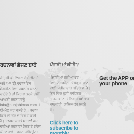
ਰਚਨਾਵਾਂ ਭੇਜਣ ਬਾਰੇ
ਪੰਜਾਬੀ ਮਾਂ ਕੀ ਹੈ ?
Get the APP o
ਪੰਜਾਬੀ ਮਾਂ ਦੁਨੀਆਂ ਭਰ
ਜੇ ਤੁਸੀਂ ਵੀ ਲਿਖਣ ਦੇ ਸ਼ੌਕੀਨ ਹੋ
your phone
ਵਿਚ ਇੰਟਰਨੈਟ ਤੇ ਪਡ਼੍ਹੀ ਜਾਣ
ਅਤੇ ਆਪਣੀ ਰਚਨਾ ਇਸ
ਵਾਲੀ ਮਹੀਨਾਵਾਰ ਪਤ੍ਰਿਕਾ ਹੈ |
ਮੈਗਜ਼ੀਨ ਵਿਚ ਪਬਲਸ਼ਿ ਕਰਨਾ
ਇਸ ਵਿਚ ਤੁਸੀਂ ਸਾਹਿਤਕ
ਚਾਹੁੰਦੇ ਹੋ ਤਾਂ ਕਿਰਪਾ ਕਰਕੇ ਤੁਸੀਂ
ਰਚਨਾਵਾਂ ਅਤੇ ਲਿਖਾਰੀਆਂ ਬਾਰੇ
ਆਪਣੀ ਰਚਨਾ ਸਾਨੂੰ
ਜਾਣਕਾਰੀ ਹਾਸਿਲ ਕਰ ਸਕਦੇ
info@punjabimaa.com ਤੇ
ਹੋ।
ਈ-ਮੇਲ ਕਰ ਸਕਦੇ ਹੋ । ਰਚਨਾ
ਕਿਸੇ ਵੀ ਫੋਂਟ ਦੇ ਵਿਚ ਹੋ ਕਦੀ
ਹੈ। ਕਿਰਪਾ ਕਰਕੇ ਪਹਿਲਾਂ ਛਪ
Click here to
ਚੁਕੀਆਂ ਰਚਨਾਵਾਂ ਭੇਜਣ ਤੋ ਗੁਰੇਜ
subscribe to
ਕੀਤਾ ਜਾਵੇ। ਰਚਨਾ ਕੰਪਿਊਟਰ
monthly