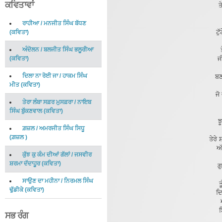
ਕਵਿਤਾਵਾਂ
ਤ
ਰਾਹੀਆ
/
ਮਨਜੀਤ ਸਿੰਘ ਬੱਧਣ
ਟੁ
(
ਕਵਿਤਾ
)
ਅੰਦੋਲਨ
/
ਬਲਜੀਤ ਸਿੰਘ ਭਲੂਰੀਆ
(
ਕਵਿਤਾ
)
ਜ
ਦਿਲਾ ਨਾ ਰੋਈ ਜਾ
/
ਹਾਕਮ ਸਿੰਘ
ਬਣ
ਮੀਤ
(
ਕਵਿਤਾ
)
ਜੋ
ਤੇਰਾ ਲੰਬਾ ਸਫ਼ਰ ਮੁਸਫ਼ਰਾ
/
ਨਾਇਬ
ਸਿੰਘ ਬੁੱਕਣਵਾਲ
(
ਕਵਿਤਾ
)
ਝ
ਗ਼ਜ਼ਲ
/
ਅਮਰਜੀਤ ਸਿੰਘ ਸਿਧੂ
(
ਗ਼ਜ਼ਲ
)
ਤੇਰੇ
ਅੱ
ਕੁੱਝ ਕੁ ਕੰਮ ਦੀਆਂ ਗੱਲਾਂ
/
ਜਸਵੀਰ
ਸ਼ਰਮਾ ਦੱਦਾਹੂਰ
(
ਕਵਿਤਾ
)
ਗ
ਸਾਉਣ ਦਾ ਮਹੀਨਾ
/
ਨਿਰਮਲ ਸਿੰਘ
ਤ
ਢੁੱਡੀਕੇ
(
ਕਵਿਤਾ
)
ਦ
ਬ
ਸਭ ਰੰਗ