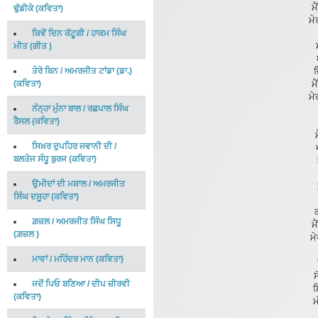
ਮੈ
ਢੁੱਡੀਕੇ
(
ਕਵਿਤਾ
)
ਮੇ
ਕਿਵੇਂ ਦਿਨ ਕੱਟੂਗੀ
/
ਹਾਕਮ ਸਿੰਘ
ਮੀਤ
(
ਗੀਤ
)
ਤੇਰੇ ਬਿਨ
/
ਅਮਰਜੀਤ ਟਾਂਡਾ (ਡਾ.)
ਜ
(
ਕਵਿਤਾ
)
ਮੈ
ਮੇ
ਨੰਨ੍ਹਾ ਮੁੰਨਾ ਬਾਲ
/
ਰਛਪਾਲ ਸਿੰਘ
ਰੈਸਲ
(
ਕਵਿਤਾ
)
ਸਿਖ਼ਰ ਦੁਪਹਿਰ ਜਵਾਨੀ ਦੀ
/
ਬਲਤੇਜ ਸੰਧੂ ਬੁਰਜ
(
ਕਵਿਤਾ
)
ਉਮੀਦਾਂ ਦੀ ਮਸ਼ਾਲ
/
ਅਮਰਜੀਤ
ਸਿੰਘ ਦਸੂਹਾ
(
ਕਵਿਤਾ
)
ਗ਼ਜ਼ਲ
/
ਅਮਰਜੀਤ ਸਿੰਘ ਸਿਧੂ
ਮੈ
(
ਗ਼ਜ਼ਲ
)
ਮ
ਮਾਵਾਂ
/
ਮਹਿੰਦਰ ਮਾਨ
(
ਕਵਿਤਾ
)
ਸ
ਜਦੋਂ ਪਿਓ ਬਣਿਆ
/
ਦੀਪ ਜ਼ੀਰਵੀ
ਸ
(
ਕਵਿਤਾ
)
ਮ