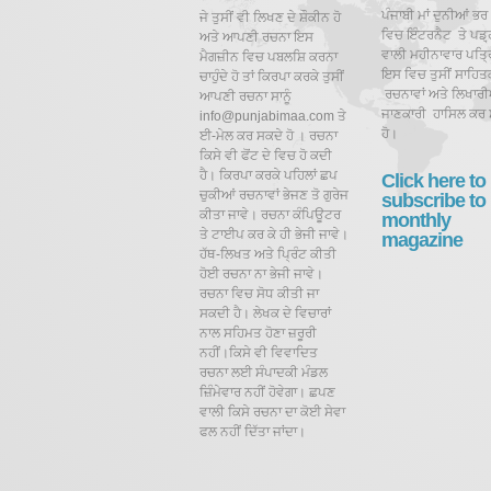
ਪੰਜਾਬੀ ਮਾਂ ਦੁਨੀਆਂ ਭਰ
ਜੇ ਤੁਸੀਂ ਵੀ ਲਿਖਣ ਦੇ ਸ਼ੌਕੀਨ ਹੋ
ਵਿਚ ਇੰਟਰਨੈਟ ਤੇ ਪਡ਼੍
ਅਤੇ ਆਪਣੀ ਰਚਨਾ ਇਸ
ਵਾਲੀ ਮਹੀਨਾਵਾਰ ਪਤ੍ਰਿ
ਮੈਗਜ਼ੀਨ ਵਿਚ ਪਬਲਸ਼ਿ ਕਰਨਾ
ਇਸ ਵਿਚ ਤੁਸੀਂ ਸਾਹਿਤ
ਚਾਹੁੰਦੇ ਹੋ ਤਾਂ ਕਿਰਪਾ ਕਰਕੇ ਤੁਸੀਂ
ਰਚਨਾਵਾਂ ਅਤੇ ਲਿਖਾਰੀਆ
ਆਪਣੀ ਰਚਨਾ ਸਾਨੂੰ
ਜਾਣਕਾਰੀ ਹਾਸਿਲ ਕਰ 
info@punjabimaa.com ਤੇ
ਹੋ।
ਈ-ਮੇਲ ਕਰ ਸਕਦੇ ਹੋ । ਰਚਨਾ
ਕਿਸੇ ਵੀ ਫੋਂਟ ਦੇ ਵਿਚ ਹੋ ਕਦੀ
ਹੈ। ਕਿਰਪਾ ਕਰਕੇ ਪਹਿਲਾਂ ਛਪ
Click here to
ਚੁਕੀਆਂ ਰਚਨਾਵਾਂ ਭੇਜਣ ਤੋ ਗੁਰੇਜ
subscribe to
ਕੀਤਾ ਜਾਵੇ। ਰਚਨਾ ਕੰਪਿਊਟਰ
monthly
ਤੇ ਟਾਈਪ ਕਰ ਕੇ ਹੀ ਭੇਜੀ ਜਾਵੇ।
magazine
ਹੱਥ-ਲਿਖਤ ਅਤੇ ਪ੍ਰਿੰਟ ਕੀਤੀ
ਹੋਈ ਰਚਨਾ ਨਾ ਭੇਜੀ ਜਾਵੇ।
ਰਚਨਾ ਵਿਚ ਸੋਧ ਕੀਤੀ ਜਾ
ਸਕਦੀ ਹੈ।
ਲੇਖਕ ਦੇ ਵਿਚਾਰਾਂ
ਨਾਲ ਸਹਿਮਤ ਹੋਣਾ ਜ਼ਰੂਰੀ
ਨਹੀਂ।ਕਿਸੇ ਵੀ ਵਿਵਾਦਿਤ
ਰਚਨਾ ਲਈ ਸੰਪਾਦਕੀ ਮੰਡਲ
ਜ਼ਿੰਮੇਵਾਰ ਨਹੀਂ ਹੋਵੇਗਾ। ਛਪਣ
ਵਾਲੀ ਕਿਸੇ ਰਚਨਾ ਦਾ ਕੋਈ ਸੇਵਾ
ਫਲ ਨਹੀਂ ਦਿੱਤਾ ਜਾਂਦਾ।