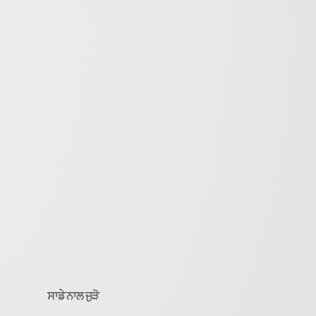
ਸਾਡੇ ਨਾਲ ਜੁੜੋ