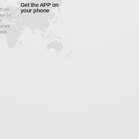
Get the APP on
your phone
ਹੀ ਜਾਣ
ਕਾ ਹੈ |
ਕ
ਂ ਬਾਰੇ
ਸਕਦੇ