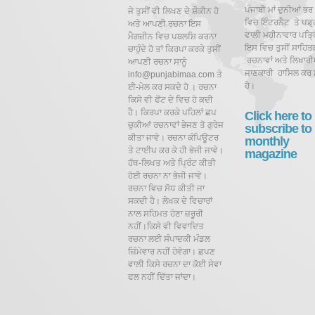
ਪੰਜਾਬੀ ਮਾਂ ਦੁਨੀਆਂ ਭਰ
ਜੇ ਤੁਸੀਂ ਵੀ ਲਿਖਣ ਦੇ ਸ਼ੌਕੀਨ ਹੋ
ਵਿਚ ਇੰਟਰਨੈਟ ਤੇ ਪਡ਼੍
ਅਤੇ ਆਪਣੀ ਰਚਨਾ ਇਸ
ਵਾਲੀ ਮਹੀਨਾਵਾਰ ਪਤ੍ਰਿ
ਮੈਗਜ਼ੀਨ ਵਿਚ ਪਬਲਸ਼ਿ ਕਰਨਾ
ਇਸ ਵਿਚ ਤੁਸੀਂ ਸਾਹਿਤ
ਚਾਹੁੰਦੇ ਹੋ ਤਾਂ ਕਿਰਪਾ ਕਰਕੇ ਤੁਸੀਂ
ਰਚਨਾਵਾਂ ਅਤੇ ਲਿਖਾਰੀਆ
ਆਪਣੀ ਰਚਨਾ ਸਾਨੂੰ
ਜਾਣਕਾਰੀ ਹਾਸਿਲ ਕਰ 
info@punjabimaa.com ਤੇ
ਹੋ।
ਈ-ਮੇਲ ਕਰ ਸਕਦੇ ਹੋ । ਰਚਨਾ
ਕਿਸੇ ਵੀ ਫੋਂਟ ਦੇ ਵਿਚ ਹੋ ਕਦੀ
ਹੈ। ਕਿਰਪਾ ਕਰਕੇ ਪਹਿਲਾਂ ਛਪ
Click here to
ਚੁਕੀਆਂ ਰਚਨਾਵਾਂ ਭੇਜਣ ਤੋ ਗੁਰੇਜ
subscribe to
ਕੀਤਾ ਜਾਵੇ। ਰਚਨਾ ਕੰਪਿਊਟਰ
monthly
ਤੇ ਟਾਈਪ ਕਰ ਕੇ ਹੀ ਭੇਜੀ ਜਾਵੇ।
magazine
ਹੱਥ-ਲਿਖਤ ਅਤੇ ਪ੍ਰਿੰਟ ਕੀਤੀ
ਹੋਈ ਰਚਨਾ ਨਾ ਭੇਜੀ ਜਾਵੇ।
ਰਚਨਾ ਵਿਚ ਸੋਧ ਕੀਤੀ ਜਾ
ਸਕਦੀ ਹੈ।
ਲੇਖਕ ਦੇ ਵਿਚਾਰਾਂ
ਨਾਲ ਸਹਿਮਤ ਹੋਣਾ ਜ਼ਰੂਰੀ
ਨਹੀਂ।ਕਿਸੇ ਵੀ ਵਿਵਾਦਿਤ
ਰਚਨਾ ਲਈ ਸੰਪਾਦਕੀ ਮੰਡਲ
ਜ਼ਿੰਮੇਵਾਰ ਨਹੀਂ ਹੋਵੇਗਾ। ਛਪਣ
ਵਾਲੀ ਕਿਸੇ ਰਚਨਾ ਦਾ ਕੋਈ ਸੇਵਾ
ਫਲ ਨਹੀਂ ਦਿੱਤਾ ਜਾਂਦਾ।