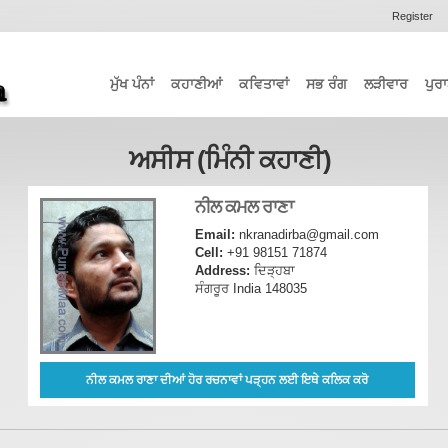
Register
ਮੁੱਖ ਪੰਨਾਂ
ਕਹਾਣੀਆਂ
ਕਵਿਤਾਵਾਂ
ਸਭ ਰੰਗ
ਲੜੀਵਾਰ
ਪੁਰਾ
ਅਸੀਸ (ਮਿੰਨੀ ਕਹਾਣੀ)
ਨੀਲ ਕਮਲ ਰਾਣਾ
Email:
nkranadirba@gmail.com
Cell:
+91 98151 71874
Address:
ਦਿੜ੍ਹਬਾ
ਸੰਗਰੂਰ India 148035
ਨੀਲ ਕਮਲ ਰਾਣਾ ਦੀਆਂ ਹੋਰ ਰਚਨਾਵਾਂ ਪੜ੍ਹਨ ਲਈ ਇਥੇ ਕਲਿਕ ਕਰੋ