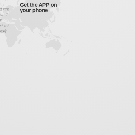
Get the APP on
your phone
ਹੀ ਜਾਣ
ਕਾ ਹੈ |
ਕ
ਂ ਬਾਰੇ
ਸਕਦੇ