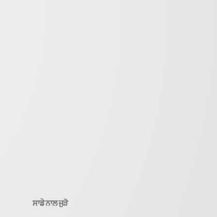
ਸਾਡੇ ਨਾਲ ਜੁੜੋ