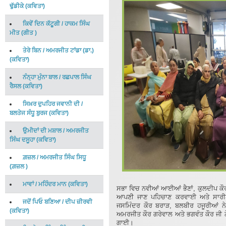
ਢੁੱਡੀਕੇ
(
ਕਵਿਤਾ
)
ਕਿਵੇਂ ਦਿਨ ਕੱਟੂਗੀ
/
ਹਾਕਮ ਸਿੰਘ
ਮੀਤ
(
ਗੀਤ
)
ਤੇਰੇ ਬਿਨ
/
ਅਮਰਜੀਤ ਟਾਂਡਾ (ਡਾ.)
(
ਕਵਿਤਾ
)
ਨੰਨ੍ਹਾ ਮੁੰਨਾ ਬਾਲ
/
ਰਛਪਾਲ ਸਿੰਘ
ਰੈਸਲ
(
ਕਵਿਤਾ
)
ਸਿਖ਼ਰ ਦੁਪਹਿਰ ਜਵਾਨੀ ਦੀ
/
ਬਲਤੇਜ ਸੰਧੂ ਬੁਰਜ
(
ਕਵਿਤਾ
)
ਉਮੀਦਾਂ ਦੀ ਮਸ਼ਾਲ
/
ਅਮਰਜੀਤ
ਸਿੰਘ ਦਸੂਹਾ
(
ਕਵਿਤਾ
)
ਗ਼ਜ਼ਲ
/
ਅਮਰਜੀਤ ਸਿੰਘ ਸਿਧੂ
(
ਗ਼ਜ਼ਲ
)
ਮਾਵਾਂ
/
ਮਹਿੰਦਰ ਮਾਨ
(
ਕਵਿਤਾ
)
ਸਭਾ ਵਿਚ ਨਵੀਆਂ ਆਈਆਂ ਭੈਣਾਂ, ਕੁਲਦੀਪ ਕੌਰ, 
ਆਪਣੀ ਜਾਣ ਪਹਿਚਾਣ ਕਰਵਾਈ ਅਤੇ ਸਾਰੀਆਂ
ਜਦੋਂ ਪਿਓ ਬਣਿਆ
/
ਦੀਪ ਜ਼ੀਰਵੀ
ਜਸਮਿੰਦਰ ਕੌਰ ਬਰਾੜ, ਬਲਬੀਰ ਹਜੂਰੀਆਂ ਨੇ
(
ਕਵਿਤਾ
)
ਅਮਰਜੀਤ ਕੌਰ ਗਰੇਵਾਲ ਅਤੇ ਭਗਵੰਤ ਕੌਰ ਜੀ ਨੇ 
ਗਾਈ।