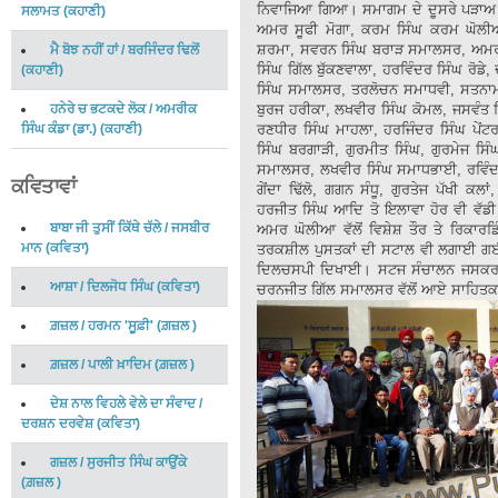
ਨਿਵਾਜਿਆ ਗਿਆ। ਸਮਾਗਮ ਦੇ ਦੂਸਰੇ ਪੜਾ
ਸਲਾਮਤ
(
ਕਹਾਣੀ
)
ਅਮਰ ਸੂਫੀ ਮੋਗਾ, ਕਰਮ ਸਿੰਘ ਕਰਮ ਘੋਲੀਆ,
ਸ਼ਰਮਾ, ਸਵਰਨ ਸਿੰਘ ਬਰਾੜ ਸਮਾਲਸਰ, ਅਮਰ ਘ
ਮੈ ਬੋਝ ਨਹੀਂ ਹਾਂ
/
ਬਰਜਿੰਦਰ ਢਿਲੋਂ
ਸਿੰਘ ਗਿੱਲ ਬੁੱਕਣਵਾਲਾ, ਹਰਵਿੰਦਰ ਸਿੰਘ ਰੋਡੇ
(
ਕਹਾਣੀ
)
ਸਿੰਘ ਸਮਾਲਸਰ, ਤਰਲੋਚਨ ਸਮਾਧਵੀ, ਸਤਨਾਮ ਸ
ਹਨੇਰੇ ਚ ਭਟਕਦੇ ਲੋਕ
/
ਅਮਰੀਕ
ਬੁਰਜ ਹਰੀਕਾ, ਲਖਵੀਰ ਸਿੰਘ ਕੋਮਲ, ਜਸਵੰਤ ਗ
ਸਿੰਘ ਕੰਡਾ (ਡਾ.)
(
ਕਹਾਣੀ
)
ਰਣਧੀਰ ਸਿੰਘ ਮਾਹਲਾ, ਹਰਜਿੰਦਰ ਸਿੰਘ ਪੇਂਟ
ਸਿੰਘ ਬਰਗਾੜੀ, ਗੁਰਮੀਤ ਸਿੰਘ, ਗੁਰਮੇਜ ਸਿੰ
ਸਮਾਲਸਰ, ਲਖਵੀਰ ਸਿੰਘ ਸਮਾਧਭਾਈ, ਰਵਿੰਦਰ 
ਕਵਿਤਾਵਾਂ
ਗੇਂਦਾ ਢਿੱਲੋ, ਗਗਨ ਸੰਧੂ, ਗੁਰਤੇਜ ਪੱਖੀ ਕ
ਹਰਜੀਤ ਸਿੰਘ ਆਦਿ ਤੋ ਇਲਾਵਾ ਹੋਰ ਵੀ ਵੱਡ
ਬਾਬਾ ਜੀ ਤੁਸੀਂ ਕਿੱਥੇ ਚੱਲੇ
/
ਜਸਬੀਰ
ਅਮਰ ਘੋਲੀਆ ਵੱਲੋਂ ਵਿਸ਼ੇਸ਼ ਤੌਰ ਤੇ ਰਿਕਾਰਡ
ਮਾਨ
(
ਕਵਿਤਾ
)
ਤਰਕਸ਼ੀਲ ਪੁਸਤਕਾਂ ਦੀ ਸਟਾਲ ਵੀ ਲਗਾਈ ਗਈ ਜ
ਦਿਲਚਸਪੀ ਦਿਖਾਈ। ਸਟਜ ਸੰਚਾਲਨ ਜਸਕਰਨ ਲ
ਆਸ਼ਾ
/
ਦਿਲਜੋਧ ਸਿੰਘ
(
ਕਵਿਤਾ
)
ਚਰਨਜੀਤ ਗਿੱਲ ਸਮਾਲਸਰ ਵੱਲੋਂ ਆਏ ਸਾਹਿਤਕਾਰਾ
ਗ਼ਜ਼ਲ
/
ਹਰਮਨ 'ਸੂਫ਼ੀ'
(
ਗ਼ਜ਼ਲ
)
ਗ਼ਜ਼ਲ
/
ਪਾਲੀ ਖ਼ਾਦਿਮ
(
ਗ਼ਜ਼ਲ
)
ਦੇਸ਼ ਨਾਲ ਵਿਹਲੇ ਵੇਲੇ ਦਾ ਸੰਵਾਦ
/
ਦਰਸ਼ਨ ਦਰਵੇਸ਼
(
ਕਵਿਤਾ
)
ਗਜ਼ਲ
/
ਸੁਰਜੀਤ ਸਿੰਘ ਕਾਉਂਕੇ
(
ਗ਼ਜ਼ਲ
)