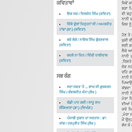
ਕਵਿਤਾਵਾਂ
ਜਿਵੇਂ 
ਬੜਾ ਪ
ਵੀ ਬਹ
ਇਕ ਸਚ
/
ਦਿਲਜੋਧ ਸਿੰਘ
(
ਕਵਿਤਾ
)
ਨਾਨੀ 
ਜਿੱਥੇ ਫੁੱਲਾਂ ਖਿੜ੍ਹਨਾਂ ਸੀ
/
ਅਮਰਜੀਤ
ਜਿਸ ਨੂ
ਟਾਂਡਾ (ਡਾ.)
(
ਕਵਿਤਾ
)
ਜੇ ਕਿਸ
ਹੋਣ ਤੇ 
ਬਚੋ ਲੋਕੋ
/
ਨਾਇਬ ਸਿੰਘ ਬੁੱਕਣਵਾਲ
ਖੁਸ਼ੀ 
(
ਕਵਿਤਾ
)
ਲਈ ਗਹਿ
ਲੈਕੇ ਆ
ਬਦਲੇ ਨਾ ਦਿਨ
/
ਵਿੱਕੀ ਧਾਲੀਵਾਲ
ਨਾਨੀ ਖ
(
ਕਵਿਤਾ
)
,ਰਿਸ਼ਤ
ਜੋੜ ਨਹ
ਰਹਿ ਗਈ
ਸਭ ਰੰਗ
ਨਾਨੀ ਨ
ਪਿਆਉਣਾ
ਸਦਾ ਸਫਰ 'ਤੇ ... ਭਾਅ ਜੀ ਗੁਰਸ਼ਰਨ
ਕੱਢਦਾ 
ਸਿੰਘ
/
ਕੰਵਲਜੀਤ ਖੰਨਾ
(
ਲੇਖ
)
ਨਾਨੀ ਨ
ਮੇਰਾ ਕ
ਕੱਛੀ ਪਾਟ ਗਈ
/
ਸਾਧੂ ਰਾਮ
ਦੀਆਂ ਰ
ਲੰਗਿਆਣਾ (ਡਾ.)
(
ਵਿਅੰਗ
)
ਕਦੇ ਮਿ
,ਮੇਰਾ 
ਪੰਜਾਬੀ ਜੁਬਾਨ ਦਾ ਸਰਤਾਜ : ਡਾ:
ਮੈਂ ਉਨ
ਕਾਂਗ
/
ਹਰਪ੍ਰੀਤ ਸਿੰਘ
(
ਲੇਖ
)
ਭੱਜ ਕੇ
ਮੇਰੇ 