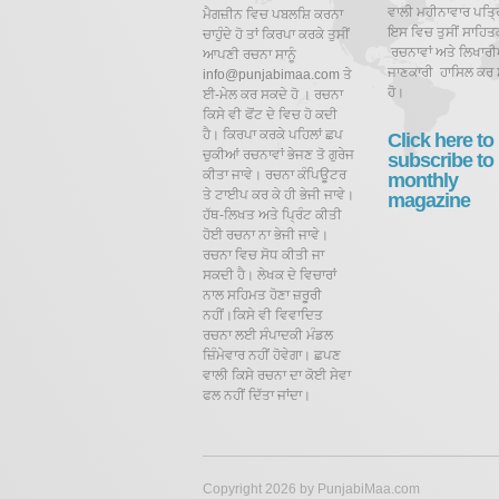
ਵਾਲੀ ਮਹੀਨਾਵਾਰ ਪਤ੍ਰਿ
ਮੈਗਜ਼ੀਨ ਵਿਚ ਪਬਲਸ਼ਿ ਕਰਨਾ
ਇਸ ਵਿਚ ਤੁਸੀਂ ਸਾਹਿਤ
ਚਾਹੁੰਦੇ ਹੋ ਤਾਂ ਕਿਰਪਾ ਕਰਕੇ ਤੁਸੀਂ
ਰਚਨਾਵਾਂ ਅਤੇ ਲਿਖਾਰੀਆ
ਆਪਣੀ ਰਚਨਾ ਸਾਨੂੰ
ਜਾਣਕਾਰੀ ਹਾਸਿਲ ਕਰ 
info@punjabimaa.com ਤੇ
ਹੋ।
ਈ-ਮੇਲ ਕਰ ਸਕਦੇ ਹੋ । ਰਚਨਾ
ਕਿਸੇ ਵੀ ਫੋਂਟ ਦੇ ਵਿਚ ਹੋ ਕਦੀ
ਹੈ। ਕਿਰਪਾ ਕਰਕੇ ਪਹਿਲਾਂ ਛਪ
Click here to
ਚੁਕੀਆਂ ਰਚਨਾਵਾਂ ਭੇਜਣ ਤੋ ਗੁਰੇਜ
subscribe to
ਕੀਤਾ ਜਾਵੇ। ਰਚਨਾ ਕੰਪਿਊਟਰ
monthly
ਤੇ ਟਾਈਪ ਕਰ ਕੇ ਹੀ ਭੇਜੀ ਜਾਵੇ।
magazine
ਹੱਥ-ਲਿਖਤ ਅਤੇ ਪ੍ਰਿੰਟ ਕੀਤੀ
ਹੋਈ ਰਚਨਾ ਨਾ ਭੇਜੀ ਜਾਵੇ।
ਰਚਨਾ ਵਿਚ ਸੋਧ ਕੀਤੀ ਜਾ
ਸਕਦੀ ਹੈ।
ਲੇਖਕ ਦੇ ਵਿਚਾਰਾਂ
ਨਾਲ ਸਹਿਮਤ ਹੋਣਾ ਜ਼ਰੂਰੀ
ਨਹੀਂ।ਕਿਸੇ ਵੀ ਵਿਵਾਦਿਤ
ਰਚਨਾ ਲਈ ਸੰਪਾਦਕੀ ਮੰਡਲ
ਜ਼ਿੰਮੇਵਾਰ ਨਹੀਂ ਹੋਵੇਗਾ। ਛਪਣ
ਵਾਲੀ ਕਿਸੇ ਰਚਨਾ ਦਾ ਕੋਈ ਸੇਵਾ
ਫਲ ਨਹੀਂ ਦਿੱਤਾ ਜਾਂਦਾ।
Copyright 2026 by PunjabiMaa.com