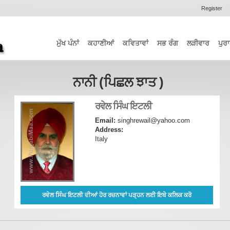
Register
ਮੁੱਖ ਪੰਨਾਂ
ਕਹਾਣੀਆਂ
ਕਵਿਤਾਵਾਂ
ਸਭ ਰੰਗ
ਲੜੀਵਾਰ
ਪੁਰਾ
ਨਾਨੀ (ਪਿਛਲ ਝਾਤ )
ਰਵੇਲ ਸਿੰਘ ਇਟਲੀ
Email:
singhrewail@yahoo.com
Address:
Italy
ਰਵੇਲ ਸਿੰਘ ਇਟਲੀ ਦੀਆਂ ਹੋਰ ਰਚਨਾਵਾਂ ਪੜ੍ਹਨ ਲਈ ਇਥੇ ਕਲਿਕ ਕਰੋ