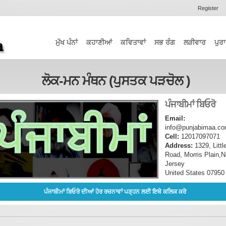
Register
ਮੁੱਖ ਪੰਨਾਂ
ਕਹਾਣੀਆਂ
ਕਵਿਤਾਵਾਂ
ਸਭ ਰੰਗ
ਲੜੀਵਾਰ
ਪੁਰਾ
ਲੋਕ-ਮਨ ਮੰਥਨ (ਪੁਸਤਕ ਪੜਚੋਲ )
ਪੰਜਾਬੀਮਾਂ ਬਿਓਰੋ
Email:
info@punjabimaa.c
Cell:
12017097071
Address:
1329, Littl
Road, Morris Plain,
Jersey
United States 07950
ਪੰਜਾਬੀਮਾਂ ਬਿਓਰੋ ਦੀਆਂ ਹੋਰ ਰਚਨਾਵਾਂ ਪੜ੍ਹਨ ਲਈ ਇਥੇ ਕਲਿਕ ਕਰੋ