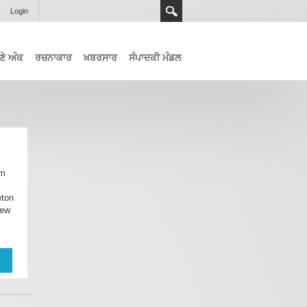
Login
ਣੇ ਅੰਕ
ਰਚਨਾਕਾਰ
ਖ਼ਬਰਸਾਰ
ਸੰਪਾਦਕੀ ਮੰਡਲ
om
eton
New