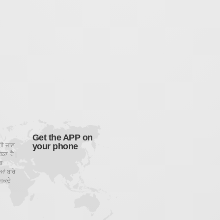
Get the APP on
your phone
ਹੀ ਜਾਣ
ਕਾ ਹੈ |
ਕ
ਂ ਬਾਰੇ
ਸਕਦੇ