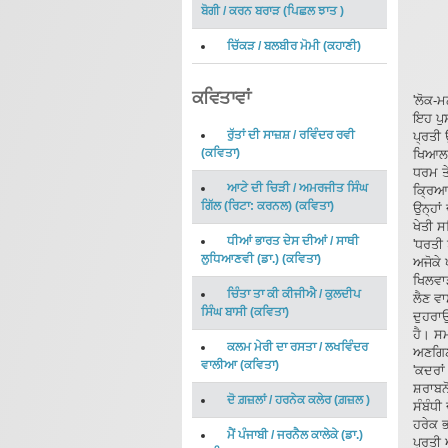
ਬੋਗੀ
/
ਕਰਨ ਬਰਾੜ
(
ਪਿਛਲ ਝਾਤ
)
ਚਿੱਕੜ
/
ਬਲਬੀਰ ਮੋਮੀ
(
ਕਹਾਣੀ
)
ਕਵਿਤਾਵਾਂ
'ਲੋਕ-
ਇਹ ਪੁ
ਰੁੱਤਾਂ ਦੀ ਸਾਜ਼ਸ਼
/
ਰਵਿੰਦਰ ਰਵੀ
ਪ੍ਰਤੀ 
(
ਕਵਿਤਾ
)
ਖਿਆਲਾਂ
ਧਰਮ ਤ
ਆਟੇ ਦੀ ਚਿੜੀ
/
ਅਮਰਜੀਤ ਸਿੰਘ
ਕ੍ਰਿਆਸ
ਗਿੱਲ (ਰਿਟਾ: ਕਰਨਲ)
(
ਕਵਿਤਾ
)
ਉਨ੍ਹਾਂ
ਖੇਤੀ ਸ
ਧੀਆਂ ਭਾਰਤ ਦੇਸ ਦੀਆਂ
/
ਸਾਥੀ
'ਧਰਤੀ 
ਲੁਧਿਆਣਵੀ (ਡਾ.)
(
ਕਵਿਤਾ
)
ਅਜੋਕੇ 
ਖਿਲਵਾੜ
ਚਿੰਤਾ ਤਾ ਕੀ ਕੀਜੀਐ
/
ਕੁਲਦੀਪ
ਲੈਣ ਵਾ
ਸਿੰਘ ਬਾਸੀ
(
ਕਵਿਤਾ
)
ਦੁਹਰਾਉ
ਹੈ। ਸ
ਕਲਮ ਮੇਰੀ ਦਾ ਰਸਤਾ
/
ਲਖਵਿੰਦਰ
ਅਣਗਿਣਤ
ਵਾਲੀਆ
(
ਕਵਿਤਾ
)
'ਕਦਰਾਂ
ਸ਼ਰਾਬਨ
ਦੋ ਗ਼ਜ਼ਲਾਂ
/
ਹਰਨੇਕ ਕਲੇਰ
(
ਗ਼ਜ਼ਲ
)
ਸੰਬੰਧੀ
ਹਰੇਕ ਭ
ਮੈਂ ਪੰਜਾਬੀ
/
ਜਰਨੈਲ ਕਾਲੇਕੇ (ਡਾ.)
ਪ੍ਰਤੀ 