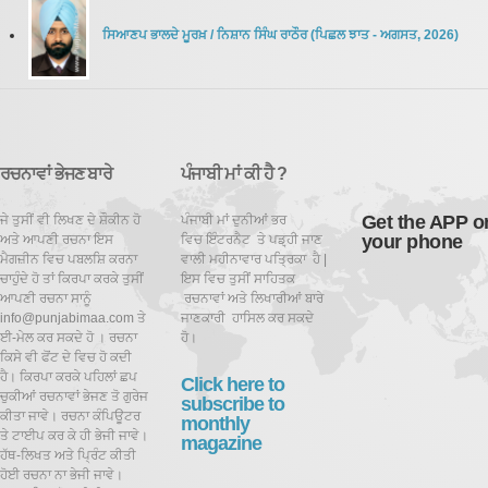
ਸਿਆਣਪ ਭਾਲਦੇ ਮੂਰਖ਼
/
ਨਿਸ਼ਾਨ ਸਿੰਘ ਰਾਠੌਰ
(
ਪਿਛਲ ਝਾਤ
-
ਅਗਸਤ
,
2026
)
ਰਚਨਾਵਾਂ ਭੇਜਣ ਬਾਰੇ
ਪੰਜਾਬੀ ਮਾਂ ਕੀ ਹੈ ?
Get the APP o
ਜੇ ਤੁਸੀਂ ਵੀ ਲਿਖਣ ਦੇ ਸ਼ੌਕੀਨ ਹੋ
ਪੰਜਾਬੀ ਮਾਂ ਦੁਨੀਆਂ ਭਰ
your phone
ਅਤੇ ਆਪਣੀ ਰਚਨਾ ਇਸ
ਵਿਚ ਇੰਟਰਨੈਟ ਤੇ ਪਡ਼੍ਹੀ ਜਾਣ
ਮੈਗਜ਼ੀਨ ਵਿਚ ਪਬਲਸ਼ਿ ਕਰਨਾ
ਵਾਲੀ ਮਹੀਨਾਵਾਰ ਪਤ੍ਰਿਕਾ ਹੈ |
ਚਾਹੁੰਦੇ ਹੋ ਤਾਂ ਕਿਰਪਾ ਕਰਕੇ ਤੁਸੀਂ
ਇਸ ਵਿਚ ਤੁਸੀਂ ਸਾਹਿਤਕ
ਆਪਣੀ ਰਚਨਾ ਸਾਨੂੰ
ਰਚਨਾਵਾਂ ਅਤੇ ਲਿਖਾਰੀਆਂ ਬਾਰੇ
info@punjabimaa.com ਤੇ
ਜਾਣਕਾਰੀ ਹਾਸਿਲ ਕਰ ਸਕਦੇ
ਈ-ਮੇਲ ਕਰ ਸਕਦੇ ਹੋ । ਰਚਨਾ
ਹੋ।
ਕਿਸੇ ਵੀ ਫੋਂਟ ਦੇ ਵਿਚ ਹੋ ਕਦੀ
ਹੈ। ਕਿਰਪਾ ਕਰਕੇ ਪਹਿਲਾਂ ਛਪ
Click here to
ਚੁਕੀਆਂ ਰਚਨਾਵਾਂ ਭੇਜਣ ਤੋ ਗੁਰੇਜ
subscribe to
ਕੀਤਾ ਜਾਵੇ। ਰਚਨਾ ਕੰਪਿਊਟਰ
monthly
ਤੇ ਟਾਈਪ ਕਰ ਕੇ ਹੀ ਭੇਜੀ ਜਾਵੇ।
magazine
ਹੱਥ-ਲਿਖਤ ਅਤੇ ਪ੍ਰਿੰਟ ਕੀਤੀ
ਹੋਈ ਰਚਨਾ ਨਾ ਭੇਜੀ ਜਾਵੇ।